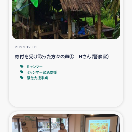
タイ国境ミャンマー移民子ども支援
漁民によるマングローブ植林活動
レバノンでのシリア難民への食糧・越冬支援
2022.12.01
レバノンにおける緊急支援
寄付を受け取った方々の声⑧ Hさん（警察官）
レバノンでのシリア難民への教育支援事業
ミャンマー
ミャンマー緊急支援
緊急支援事業
レバノンでのシリア難民・レバノン人への農業支援
海外ルーツの市民との共生
神原ゼミxパルシック
石巻市街地在宅被災者支援