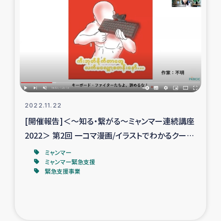
トルコ・シリア地震被災者支援
デニヤヤ小規模紅茶農家支援
コーヒー生産者支援
アイナロ県マウベシ郡でのコーヒー畑改善事業
2022.11.22
[開催報告]＜～知る・繋がる～ミャンマー連続講座
ベイルート大規模爆発被災者支援
2022＞ 第2回 一コマ漫画/イラストでわかるクーデ
ター後のミャンマー
女性の生計向上支援
ミャンマー
ミャンマー緊急支援
緊急支援事業
アグロフォレストリー（カカオ）事業