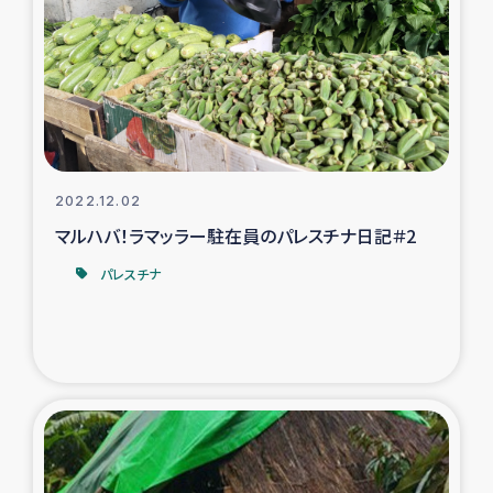
スリランカの南北女性をつなぐサリー・リサイクル・プロ
ジェクト
復興支援事業
民際教育事業
2022.12.02
女性グループPIFWANITAによる食品加工事業
マルハバ！ラマッラー駐在員のパレスチナ日記＃2
ガザ人道支援
パレスチナ
令和6年能登半島地震 緊急支援
国内避難民への物資配付および教育支援
ミャンマー緊急支援