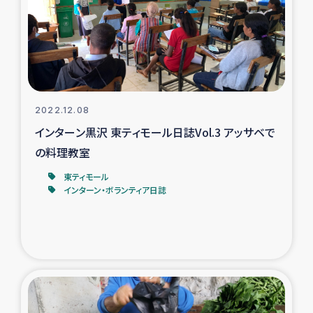
カカオ生産者支援事業
シリア国内避難民・帰還民の生活再建支援
トルコにおけるシリア難民支援事業
2022.12.08
インドネシア中部 スラウェシの地震・津波被災者支援
インターン黒沢 東ティモール日誌Vol.3 アッサベで
の料理教室
スリランカ ムライティブ県帰還民の生活再建支援
東ティモール
インターン・ボランティア日誌
スリランカ ジャフナ県干物事業
スリランカ 緊急人道支援
スリランカ南部洪水被災者支援