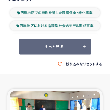
西岸地区での植樹を通した環境保全・緑化事業
西岸地区における循環型社会のモデル形成事業
ツアー参加者の声
もっと見る
山間部農村の水利改善事業
絞り込みをリセットする
緊急救援の時代
森林保全型農業の支援事業
東ティモール豪雨緊急支援
大雨による洪水被災者支援