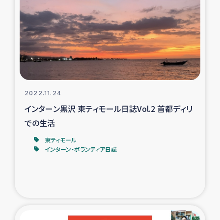
ガザ地区での公園の緑化を通じた支援事業
ガザ地区における被災住民への緊急支援
ガザ地区酪農を通した女性グループの生計支援
ふりかけ普及と食生活改善による栄養改善事業
2022.11.24
インターン黒沢 東ティモール日誌Vol.2 首都ディリ
フェアトレード事業
での生活
緊急支援事業
東ティモール
インターン・ボランティア日誌
女性の生計向上を通じた子どもの栄養改善事業
民際教育
食べる