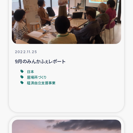
復興応援隊の活動
仮設住宅生活支援・農業復興支援
漁業復興支援
2022.11.25
インターン・ボランティア日誌
9月のみんかふぇレポート
日本
経済自立支援事業
居場所づくり
経済自立支援事業
居場所づくり
ガザ空爆被災者への食料支援と農家生産支援
ガザ地区における羊の畜産支援