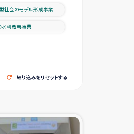
型社会のモデル形成事業
の水利改善事業
農業の支援事業
洪水被災者支援
絞り込みをリセットする
帰還民の生活再建支援
ェシの地震・津波被災者支援
ャフナ県干物事業
部洪水被災者支援