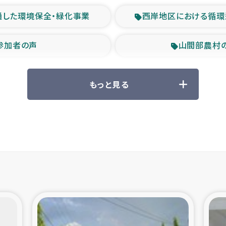
通した環境保全・緑化事業
西岸地区における循環
参加者の声
山間部農村
救援の時代
森林保全型
もっと見る
ル豪雨緊急支援
大雨による
産者支援事業
シリア国内避難民・
シリア難民支援事業
インドネシア中部 スラウ
ィブ県帰還民の生活再建支援
スリランカ ジ
 緊急人道支援
スリランカ南