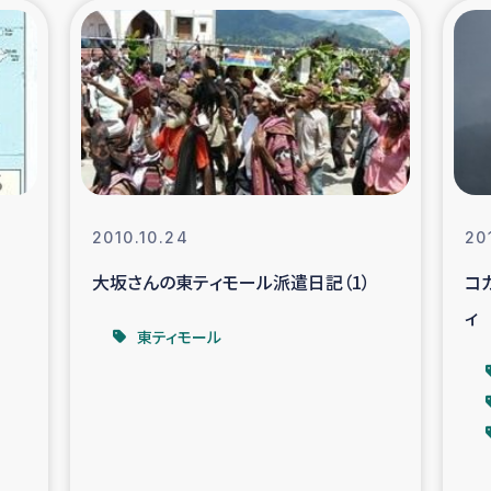
の市民との共生
神原ゼミ
在宅被災者支援
復興応
支援・農業復興支援
漁業
ボランティア日誌
経済自
2010.10.24
20
大坂さんの東ティモール派遣日記（1）
コ
所づくり
ガザ空爆被災者への
ィ
東ティモール
ける羊の畜産支援
ガザ地区での公園の
被災住民への緊急支援
ガザ地区酪農を通した
活改善による栄養改善事業
フェアト