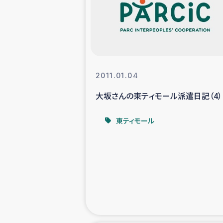
スリランカの南北女性をつ
ェ
民際
2011.01.04
大坂さんの東ティモール派遣日記（4）
ガザ
東ティモール
国内避難民への物
タイ国境ミャン
レバノンでのシリア
レバノンでのシリ