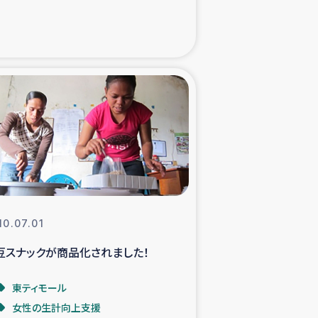
た子どもの栄養改善事業
べる
模紅茶農家支援
でのコーヒー畑改善事業
計向上支援
10.07.01
豆スナックが商品化されました！
東ティモール
女性の生計向上支援