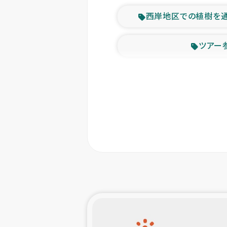
西岸地区での植樹を
ツアー
緊急
東ティモー
カカオ生
トルコにおける
スリランカ ムライテ
スリランカ