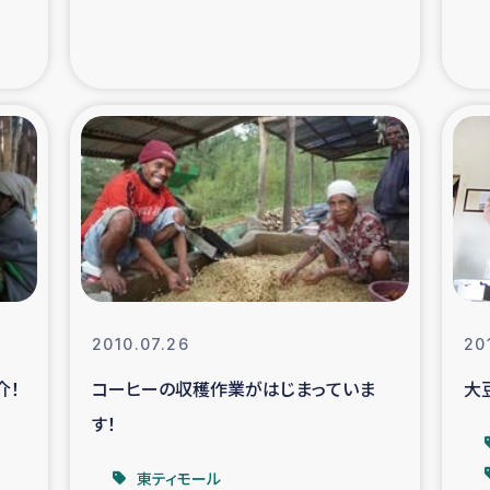
支援事業
女性の生計向上を通じ
際教育
食
ア地震被災者支援
デニヤヤ小規
ー生産者支援
アイナロ県マウベシ郡
規模爆発被災者支援
女性の生
2010.07.26
20
トリー（カカオ）事業
介！
コーヒーの収穫作業がはじまっていま
大
す！
東ティモール