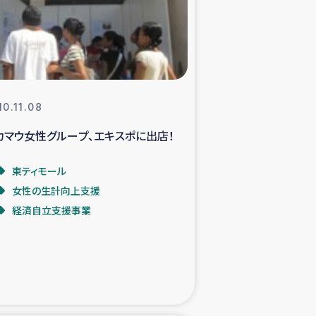
支援事業
NITAによる食品加工事業
10.11.08
カマウ女性グループ、エキスポに出店！
島地震 緊急支援
東ティモール
ー緊急支援
女性の生計向上支援
経済自立支援事業
グローブ植林活動
おける緊急支援
・レバノン人への農業支援