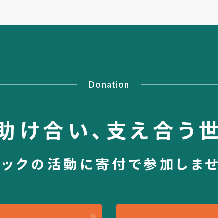
Donation
助け合い、
支え合う
シックの活動に
寄付で参加しま