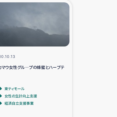
xパルシック
援隊の活動
復興支援
立支援事業
10.10.13
カマウ女性グル―プの蜂蜜とハーブテ
食料支援と農家生産支援
緑化を通じた支援事業
東ティモール
女性の生計向上支援
女性グループの生計支援
経済自立支援事業
レード事業