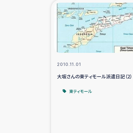
海外ルーツ
石巻市街地
仮設住宅生活
インターン・
2010.11.01
大坂さんの東ティモール派遣日記（2）
居場
東ティモール
ガザ地区にお
ガザ地区における
ふりかけ普及と食生