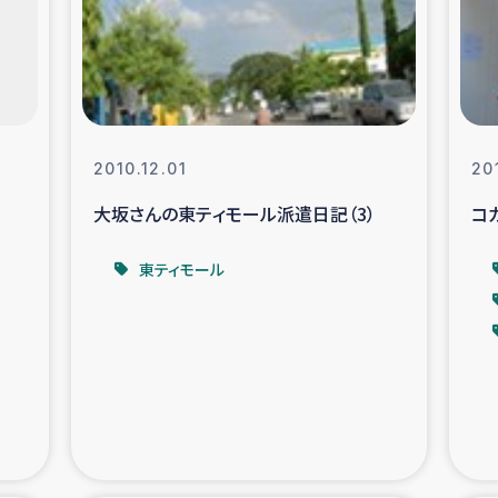
なぐサリー・リサイクル・プロジ
復興
クト
教育事業
女性グループPIFWA
2010.12.01
20
大坂さんの東ティモール派遣日記（3）
コ
人道支援
令和6年能登半
東ティモール
資配付および教育支援
ミャンマ
マー移民子ども支援
漁民によるマン
難民への食糧・越冬支援
レバノンに
ア難民への教育支援事業
レバノンでのシリア難民