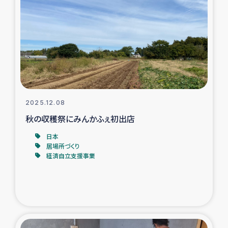
スリランカの南北女性をつなぐサリー・リサイクル・プロ
ジェクト
復興支援事業
民際教育事業
女性グループPIFWANITAによる食品加工事業
2025.12.08
秋の収穫祭にみんかふぇ初出店
ガザ人道支援
日本
居場所づくり
令和6年能登半島地震 緊急支援
経済自立支援事業
国内避難民への物資配付および教育支援
ミャンマー緊急支援