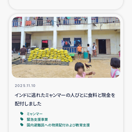
トルコ・シリア地震被災者支援
デニヤヤ小規模紅茶農家支援
コーヒー生産者支援
アイナロ県マウベシ郡でのコーヒー畑改善事業
ベイルート大規模爆発被災者支援
2025.11.10
女性の生計向上支援
インドに逃れたミャンマーの人びとに食料と現金を
配付しました
アグロフォレストリー（カカオ）事業
ミャンマー
緊急支援事業
国内避難民への物資配付および教育支援