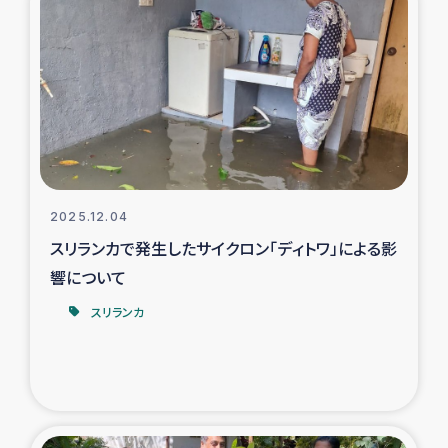
タイ国境ミャンマー移民子ども支援
漁民によるマングローブ植林活動
レバノンでのシリア難民への食糧・越冬支援
レバノンにおける緊急支援
2025.12.04
レバノンでのシリア難民への教育支援事業
スリランカで発生したサイクロン「ディトワ」による影
レバノンでのシリア難民・レバノン人への農業支援
響について
スリランカ
海外ルーツの市民との共生
神原ゼミxパルシック
石巻市街地在宅被災者支援