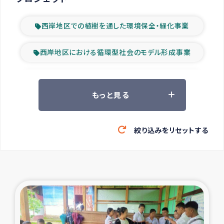
西岸地区での植樹を通した環境保全・緑化事業
西岸地区における循環型社会のモデル形成事業
ツアー参加者の声
もっと見る
山間部農村の水利改善事業
絞り込みをリセットする
緊急救援の時代
森林保全型農業の支援事業
東ティモール豪雨緊急支援
大雨による洪水被災者支援