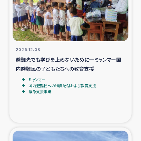
カカオ生産者支援事業
シリア国内避難民・帰還民の生活再建支援
トルコにおけるシリア難民支援事業
2025.12.08
インドネシア中部 スラウェシの地震・津波被災者支援
避難先でも学びを止めないために─ミャンマー国
内避難民の子どもたちへの教育支援
スリランカ ムライティブ県帰還民の生活再建支援
ミャンマー
国内避難民への物資配付および教育支援
緊急支援事業
スリランカ ジャフナ県干物事業
スリランカ 緊急人道支援
スリランカ南部洪水被災者支援