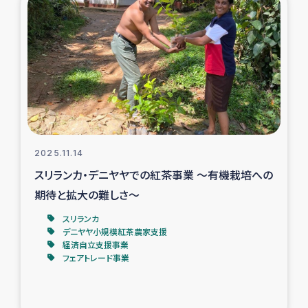
復興応援隊の活動
仮設住宅生活支援・農業復興支援
漁業復興支援
インターン・ボランティア日誌
2025.11.14
経済自立支援事業
スリランカ・デニヤヤでの紅茶事業 ～有機栽培への
期待と拡大の難しさ～
居場所づくり
スリランカ
デニヤヤ小規模紅茶農家支援
ガザ空爆被災者への食料支援と農家生産支援
経済自立支援事業
フェアトレード事業
ガザ地区における羊の畜産支援