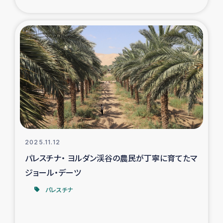
ガザ地区での公園の緑化を通じた支援事業
ガザ地区における被災住民への緊急支援
ガザ地区酪農を通した女性グループの生計支援
ふりかけ普及と食生活改善による栄養改善事業
フェアトレード事業
緊急支援事業
2025.11.12
パレスチナ・ ヨルダン渓谷の農民が丁寧に育てたマ
女性の生計向上を通じた子どもの栄養改善事業
ジョール・デーツ
パレスチナ
民際教育
食べる