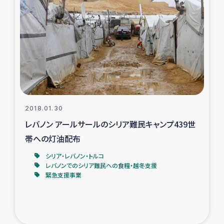
タイ国境ミャンマー移民子ども支援
漁民によるマングローブ植林活動
レバノンでのシリア難民への食糧・越冬支援
レバノンにおける緊急支援
2018.01.30
レバノンでのシリア難民への教育支援事業
レバノン アールサールのシリア難民キャンプ439世
レバノンでのシリア難民・レバノン人への農業支援
帯への灯油配布
シリア・レバノン・トルコ
海外ルーツの市民との共生
レバノンでのシリア難民への食糧・越冬支援
緊急支援事業
神原ゼミxパルシック
石巻市街地在宅被災者支援