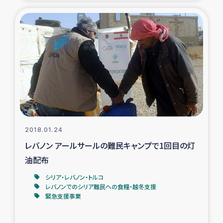
復興応援隊の活動
仮設住宅生活支援・農業復興支援
漁業復興支援
インターン・ボランティア日誌
経済自立支援事業
2018.01.24
レバノン アールサールの難民キャンプで1回目の灯
居場所づくり
油配布
ガザ空爆被災者への食料支援と農家生産支援
シリア・レバノン・トルコ
レバノンでのシリア難民への食糧・越冬支援
緊急支援事業
ガザ地区における羊の畜産支援