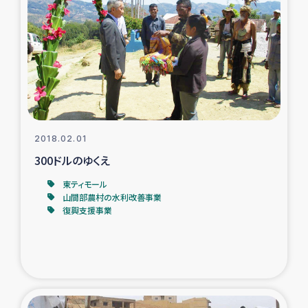
スリランカの南北女性をつなぐサリー・リサイクル・プロ
ジェクト
復興支援事業
民際教育事業
女性グループPIFWANITAによる食品加工事業
2018.02.01
300ドルのゆくえ
ガザ人道支援
東ティモール
山間部農村の水利改善事業
令和6年能登半島地震 緊急支援
復興支援事業
国内避難民への物資配付および教育支援
ミャンマー緊急支援