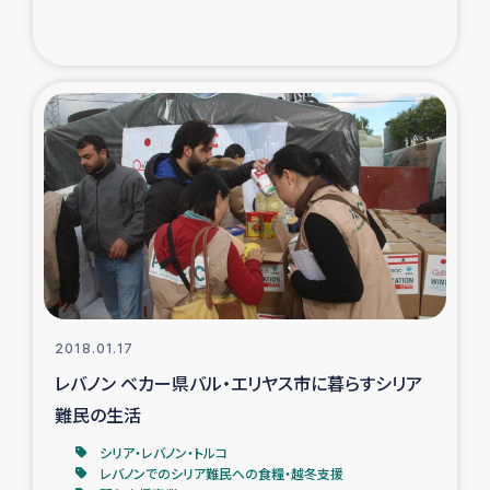
トルコ・シリア地震被災者支援
デニヤヤ小規模紅茶農家支援
コーヒー生産者支援
アイナロ県マウベシ郡でのコーヒー畑改善事業
ベイルート大規模爆発被災者支援
女性の生計向上支援
2018.01.17
レバノン ベカー県バル・エリヤス市に暮らすシリア
アグロフォレストリー（カカオ）事業
難民の生活
シリア・レバノン・トルコ
レバノンでのシリア難民への食糧・越冬支援