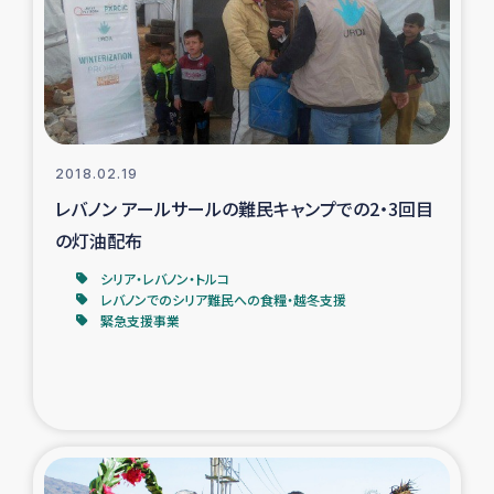
カカオ生産者支援事業
シリア国内避難民・帰還民の生活再建支援
トルコにおけるシリア難民支援事業
2018.02.19
インドネシア中部 スラウェシの地震・津波被災者支援
レバノン アールサールの難民キャンプでの2・3回目
の灯油配布
スリランカ ムライティブ県帰還民の生活再建支援
シリア・レバノン・トルコ
レバノンでのシリア難民への食糧・越冬支援
緊急支援事業
スリランカ ジャフナ県干物事業
スリランカ 緊急人道支援
スリランカ南部洪水被災者支援