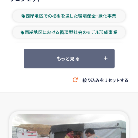
西岸地区での植樹を通した環境保全・緑化事業
西岸地区における循環型社会のモデル形成事業
ツアー参加者の声
もっと見る
山間部農村の水利改善事業
絞り込みをリセットする
緊急救援の時代
森林保全型農業の支援事業
東ティモール豪雨緊急支援
大雨による洪水被災者支援