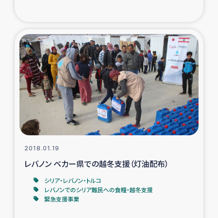
ガザ地区での公園の緑化を通じた支援事業
ガザ地区における被災住民への緊急支援
ガザ地区酪農を通した女性グループの生計支援
ふりかけ普及と食生活改善による栄養改善事業
フェアトレード事業
緊急支援事業
2018.01.19
女性の生計向上を通じた子どもの栄養改善事業
レバノン ベカー県での越冬支援（灯油配布）
シリア・レバノン・トルコ
民際教育
レバノンでのシリア難民への食糧・越冬支援
緊急支援事業
食べる