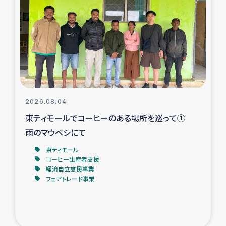
スリランカの南北女性をつなぐサリー・リサイクル・プロ
ジェクト
復興支援事業
民際教育事業
女性グループPIFWANITAによる食品加工事業
2026.08.04
東ティモールでコーヒーのある場所を巡って①
ガザ人道支援
雨のマウベシにて
令和6年能登半島地震 緊急支援
東ティモール
コーヒー生産者支援
経済自立支援事業
国内避難民への物資配付および教育支援
フェアトレード事業
ミャンマー緊急支援