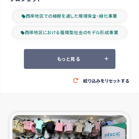
西岸地区での植樹を通した環境保全・緑化事業
西岸地区における循環型社会のモデル形成事業
ツアー参加者の声
もっと見る
山間部農村の水利改善事業
絞り込みをリセットする
緊急救援の時代
森林保全型農業の支援事業
東ティモール豪雨緊急支援
大雨による洪水被災者支援