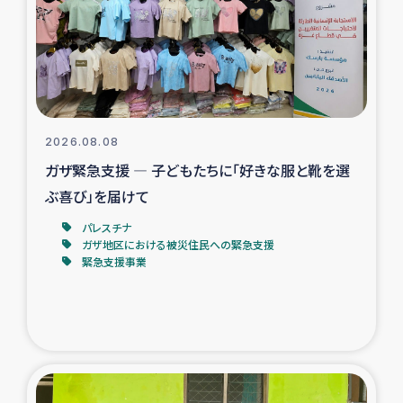
カカオ生産者支援事業
シリア国内避難民・帰還民の生活再建支援
トルコにおけるシリア難民支援事業
2026.08.08
インドネシア中部 スラウェシの地震・津波被災者支援
ガザ緊急支援 ― 子どもたちに「好きな服と靴を選
ぶ喜び」を届けて
スリランカ ムライティブ県帰還民の生活再建支援
パレスチナ
ガザ地区における被災住民への緊急支援
緊急支援事業
スリランカ ジャフナ県干物事業
スリランカ 緊急人道支援
スリランカ南部洪水被災者支援