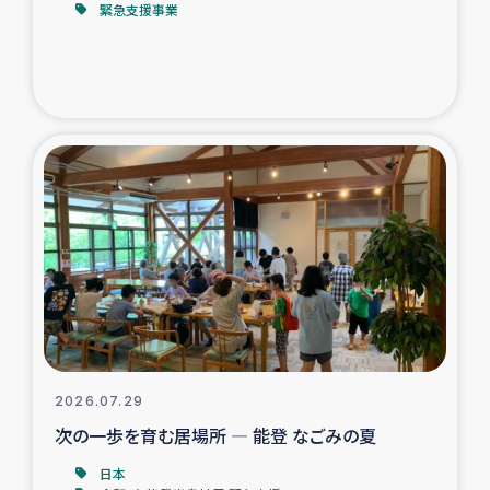
緊急支援事業
トルコ・シリア地震被災者支援
デニヤヤ小規模紅茶農家支援
コーヒー生産者支援
アイナロ県マウベシ郡でのコーヒー畑改善事業
ベイルート大規模爆発被災者支援
女性の生計向上支援
アグロフォレストリー（カカオ）事業
2026.07.29
次の一歩を育む居場所 ― 能登 なごみの夏
日本