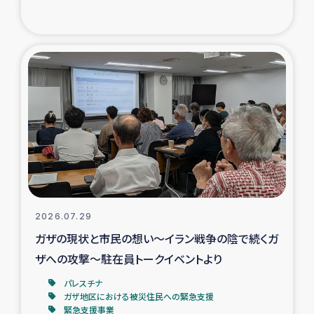
復興応援隊の活動
仮設住宅生活支援・農業復興支援
漁業復興支援
インターン・ボランティア日誌
経済自立支援事業
居場所づくり
2026.07.29
ガザの現状と市民の想い～イラン戦争の陰で続くガ
ガザ空爆被災者への食料支援と農家生産支援
ザへの攻撃～駐在員トークイベントより
パレスチナ
ガザ地区における羊の畜産支援
ガザ地区における被災住民への緊急支援
緊急支援事業