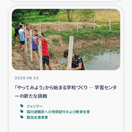
タイ国境ミャンマー移民子ども支援
漁民によるマングローブ植林活動
レバノンでのシリア難民への食糧・越冬支援
レバノンにおける緊急支援
レバノンでのシリア難民への教育支援事業
2026.08.03
レバノンでのシリア難民・レバノン人への農業支援
「やってみよう」から始まる学校づくり ― 学習センタ
ーの新たな挑戦
海外ルーツの市民との共生
ミャンマー
神原ゼミxパルシック
国内避難民への物資配付および教育支援
緊急支援事業
石巻市街地在宅被災者支援