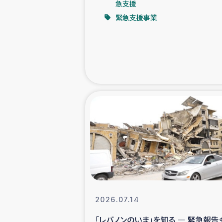
急支援
緊急支援事業
緊急
民
トルコ・シリ
コーヒ
ベイルート大
アグロフォレス
2026.07.14
「レバノンのいま」を知る ― 緊急報告