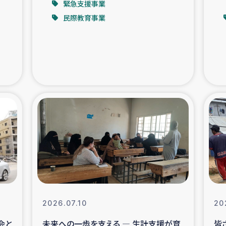
緊急支援事業
民際教育事業
支援事業
女性の生計向上を通じ
際教育
食
ア地震被災者支援
デニヤヤ小規
ー生産者支援
アイナロ県マウベシ郡
規模爆発被災者支援
女性の生
トリー（カカオ）事業
2026.07.10
20
会と
未来への一歩を支える ― 生計支援が育
皆