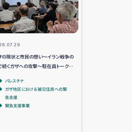
支援事業
NITAによる食品加工事業
26.07.29
ザの現状と市民の想い～イラン戦争の
島地震 緊急支援
で続くガザへの攻撃～駐在員トークイ
ー緊急支援
ントより
パレスチナ
ガザ地区における被災住民への緊
グローブ植林活動
急支援
緊急支援事業
おける緊急支援
・レバノン人への農業支援