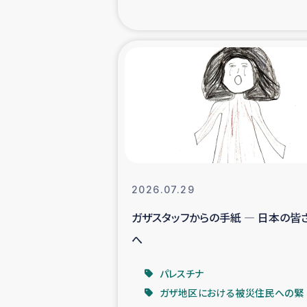
海外ルーツ
石巻市街地
仮設住宅生活
インターン・
居場
2026.07.29
ガザスタッフからの手紙 ― 日本の皆
ガザ地区にお
へ
ガザ地区における
パレスチナ
ガザ地区における被災住民への緊
ふりかけ普及と食生