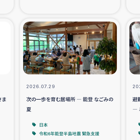
の市民との共生
神原ゼミ
在宅被災者支援
復興応
支援・農業復興支援
漁業
ボランティア日誌
経済自
所づくり
ガザ空爆被災者への
2026.07.29
20
さま
次の一歩を育む居場所 ― 能登 なごみの
避
ける羊の畜産支援
ガザ地区での公園の
夏
―
被災住民への緊急支援
ガザ地区酪農を通した
日本
令和6年能登半島地震 緊急支援
活改善による栄養改善事業
フェアト