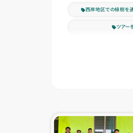
西岸地区での植樹を
ツアー
緊急
東ティモー
カカオ生
トルコにおける
スリランカ ムライテ
スリランカ