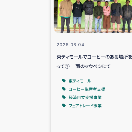
スリランカの南北女性をつ
ェ
民際
2026.08.04
東ティモールでコーヒーのある場所
ガザ
って① 雨のマウベシにて
国内避難民への物
東ティモール
コーヒー生産者支援
タイ国境ミャン
経済自立支援事業
フェアトレード事業
レバノンでのシリア
レバノンでのシリ