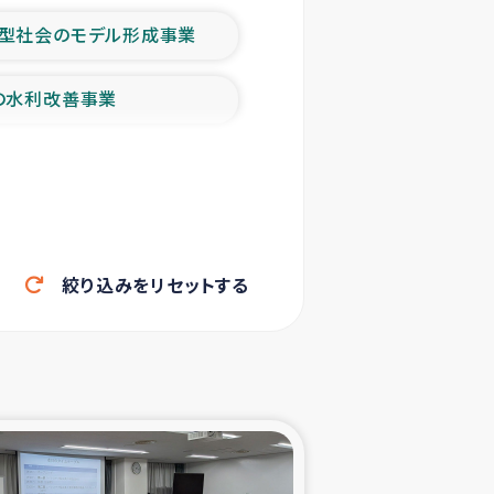
型社会のモデル形成事業
の水利改善事業
農業の支援事業
洪水被災者支援
絞り込みをリセットする
帰還民の生活再建支援
ェシの地震・津波被災者支援
ャフナ県干物事業
部洪水被災者支援