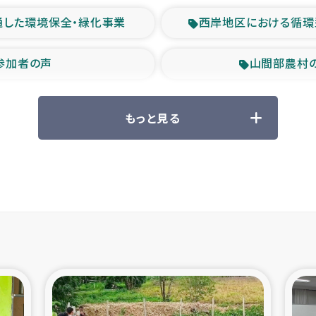
通した環境保全・緑化事業
西岸地区における循環
参加者の声
山間部農村
救援の時代
森林保全型
もっと見る
ル豪雨緊急支援
大雨による
産者支援事業
シリア国内避難民・
シリア難民支援事業
インドネシア中部 スラウ
ィブ県帰還民の生活再建支援
スリランカ ジ
 緊急人道支援
スリランカ南