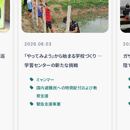
なぐサリー・リサイクル・プロジ
復興
クト
教育事業
女性グループPIFWA
2026.08.03
20
を巡
「やってみよう」から始まる学校づくり ―
ガ
人道支援
令和6年能登半
学習センターの新たな挑戦
陰
資配付および教育支援
ミャンマ
ベ
ミャンマー
国内避難民への物資配付および教
マー移民子ども支援
漁民によるマン
育支援
緊急支援事業
難民への食糧・越冬支援
レバノンに
ア難民への教育支援事業
レバノンでのシリア難民