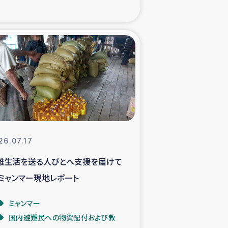
xパルシック
援隊の活動
復興支援
立支援事業
食料支援と農家生産支援
26.07.17
難生活を送る人びとへ支援を届けて
緑化を通じた支援事業
 ミャンマー現地レポート
女性グループの生計支援
ミャンマー
国内避難民への物資配付および教
レード事業