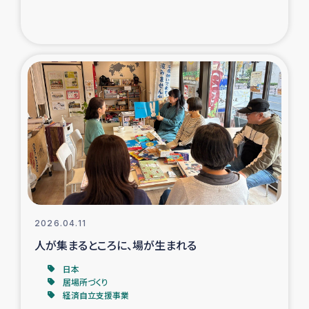
ガザ地区での公園の緑化を通じた支援事業
ガザ地区における被災住民への緊急支援
ガザ地区酪農を通した女性グループの生計支援
ふりかけ普及と食生活改善による栄養改善事業
フェアトレード事業
緊急支援事業
2026.04.11
女性の生計向上を通じた子どもの栄養改善事業
人が集まるところに、場が生まれる
民際教育
日本
居場所づくり
経済自立支援事業
食べる