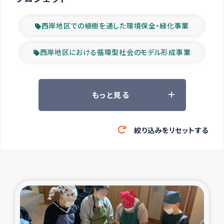
西岸地区での植樹を通した環境保全・緑化事業
西岸地区における循環型社会のモデル形成事業
ツアー参加者の声
もっと見る
山間部農村の水利改善事業
絞り込みをリセットする
緊急救援の時代
森林保全型農業の支援事業
東ティモール豪雨緊急支援
大雨による洪水被災者支援