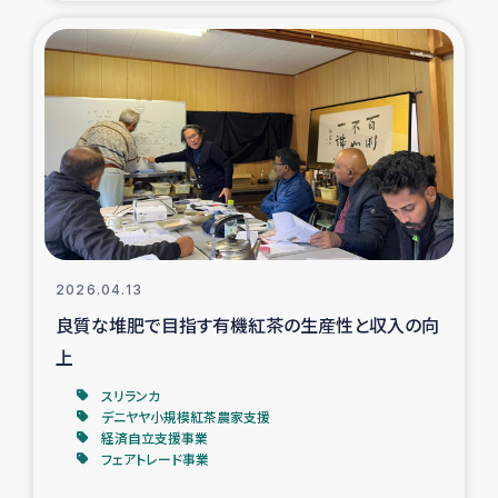
復興応援隊の活動
仮設住宅生活支援・農業復興支援
漁業復興支援
インターン・ボランティア日誌
経済自立支援事業
2026.04.13
良質な堆肥で目指す有機紅茶の生産性と収入の向
居場所づくり
上
ガザ空爆被災者への食料支援と農家生産支援
スリランカ
デニヤヤ小規模紅茶農家支援
経済自立支援事業
ガザ地区における羊の畜産支援
フェアトレード事業