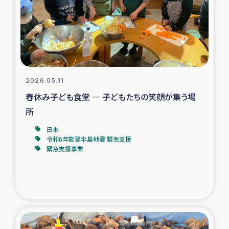
カカオ生産者支援事業
シリア国内避難民・帰還民の生活再建支援
トルコにおけるシリア難民支援事業
2026.05.11
インドネシア中部 スラウェシの地震・津波被災者支援
春休み子ども食堂 ― 子どもたちの笑顔が集う場
所
スリランカ ムライティブ県帰還民の生活再建支援
日本
令和6年能登半島地震 緊急支援
緊急支援事業
スリランカ ジャフナ県干物事業
スリランカ 緊急人道支援
スリランカ南部洪水被災者支援