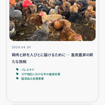
スリランカの南北女性をつなぐサリー・リサイクル・プロ
ジェクト
復興支援事業
民際教育事業
女性グループPIFWANITAによる食品加工事業
2026.04.30
鶏肉と卵を人びとに届けるために ― 畜産農家の新
ガザ人道支援
たな挑戦
令和6年能登半島地震 緊急支援
パレスチナ
ガザ地区における羊の畜産支援
経済自立支援事業
国内避難民への物資配付および教育支援
ミャンマー緊急支援