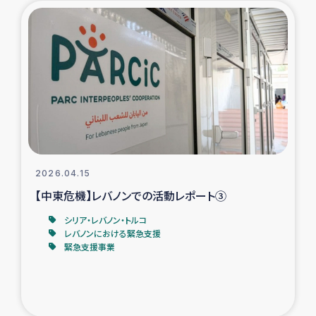
タイ国境ミャンマー移民子ども支援
漁民によるマングローブ植林活動
レバノンでのシリア難民への食糧・越冬支援
レバノンにおける緊急支援
レバノンでのシリア難民への教育支援事業
2026.04.15
レバノンでのシリア難民・レバノン人への農業支援
【中東危機】レバノンでの活動レポート③
シリア・レバノン・トルコ
海外ルーツの市民との共生
レバノンにおける緊急支援
緊急支援事業
神原ゼミxパルシック
石巻市街地在宅被災者支援