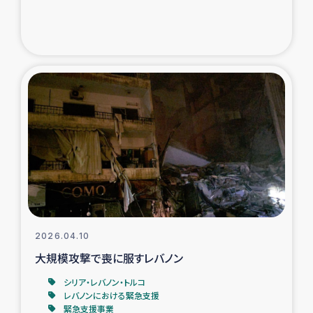
トルコ・シリア地震被災者支援
デニヤヤ小規模紅茶農家支援
コーヒー生産者支援
アイナロ県マウベシ郡でのコーヒー畑改善事業
ベイルート大規模爆発被災者支援
女性の生計向上支援
2026.04.10
アグロフォレストリー（カカオ）事業
大規模攻撃で喪に服すレバノン
シリア・レバノン・トルコ
レバノンにおける緊急支援
緊急支援事業