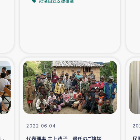
経済自立支援事業
支援事業
女性の生計向上を通じ
際教育
食
ア地震被災者支援
デニヤヤ小規
ー生産者支援
アイナロ県マウベシ郡
規模爆発被災者支援
女性の生
トリー（カカオ）事業
2022.06.04
20
し
代表理事 井上禮子 退任のご挨拶
民