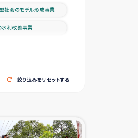
型社会のモデル形成事業
の水利改善事業
農業の支援事業
洪水被災者支援
絞り込みをリセットする
帰還民の生活再建支援
ェシの地震・津波被災者支援
ャフナ県干物事業
部洪水被災者支援