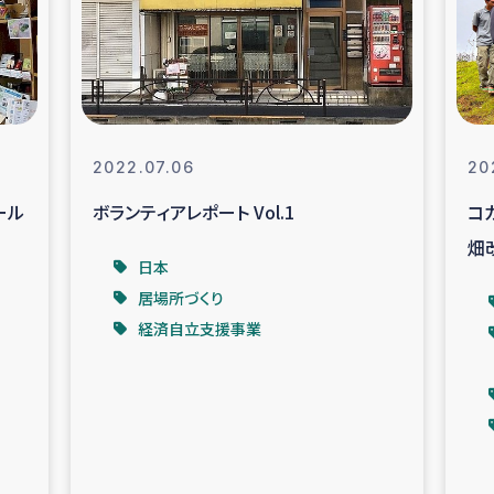
なぐサリー・リサイクル・プロジ
復興
クト
教育事業
女性グループPIFWA
2022.07.06
20
ール
ボランティアレポート Vol.1
コ
人道支援
令和6年能登半
畑
日本
資配付および教育支援
ミャンマ
居場所づくり
経済自立支援事業
マー移民子ども支援
漁民によるマン
難民への食糧・越冬支援
レバノンに
ア難民への教育支援事業
レバノンでのシリア難民