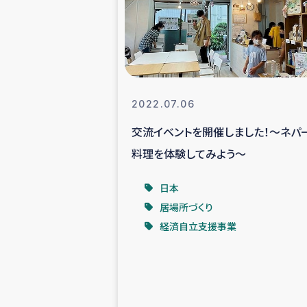
スリランカの南北女性をつ
ェ
民際
2022.07.06
交流イベントを開催しました！～ネパ
ガザ
料理を体験してみよう～
国内避難民への物
日本
居場所づくり
タイ国境ミャン
経済自立支援事業
レバノンでのシリア
レバノンでのシリ