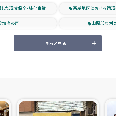
通した環境保全・緑化事業
西岸地区における循環
参加者の声
山間部農村
救援の時代
森林保全型
もっと見る
ル豪雨緊急支援
大雨による
産者支援事業
シリア国内避難民・
シリア難民支援事業
インドネシア中部 スラウ
ィブ県帰還民の生活再建支援
スリランカ ジ
 緊急人道支援
スリランカ南