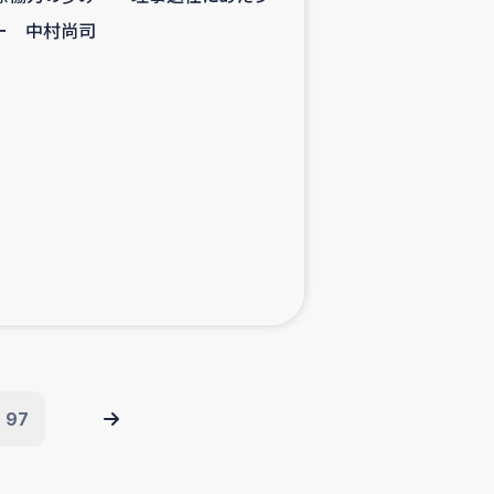
ー 中村尚司
97