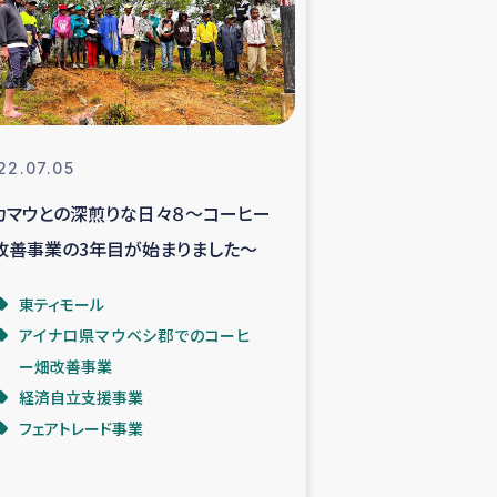
支援事業
NITAによる食品加工事業
22.07.05
カマウとの深煎りな日々８～コーヒー
島地震 緊急支援
改善事業の3年目が始まりました～
ー緊急支援
東ティモール
アイナロ県マウベシ郡でのコーヒ
グローブ植林活動
ー畑改善事業
経済自立支援事業
おける緊急支援
フェアトレード事業
・レバノン人への農業支援