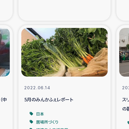
の市民との共生
神原ゼミ
在宅被災者支援
復興応
支援・農業復興支援
漁業
ボランティア日誌
経済自
所づくり
ガザ空爆被災者への
2022.06.14
20
ける羊の畜産支援
ガザ地区での公園の
（中
5月のみんかふぇレポート
ス
の
被災住民への緊急支援
ガザ地区酪農を通した
日本
居場所づくり
活改善による栄養改善事業
フェアト