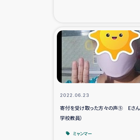
海外ルーツ
石巻市街地
仮設住宅生活
インターン・
居場
2022.06.23
ガザ地区にお
寄付を受け取った方々の声⑤ Eさん
学校教員）
ガザ地区における
ミャンマー
ふりかけ普及と食生