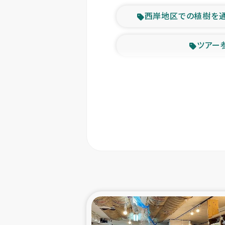
西岸地区での植樹を
ツアー
緊急
東ティモー
カカオ生
トルコにおける
スリランカ ムライテ
スリランカ