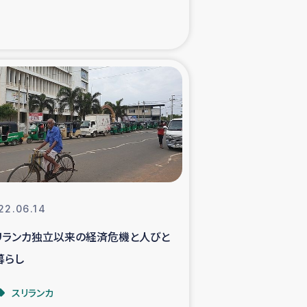
xパルシック
援隊の活動
復興支援
立支援事業
食料支援と農家生産支援
22.06.14
緑化を通じた支援事業
リランカ独立以来の経済危機と人びと
暮らし
女性グループの生計支援
スリランカ
レード事業