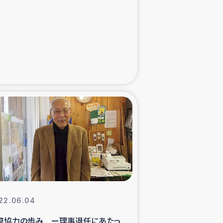
た子どもの栄養改善事業
べる
模紅茶農家支援
でのコーヒー畑改善事業
計向上支援
22.06.04
際協力の歩み ー理事退任にあたっ