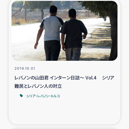
ガザ地区での公園の緑化を通じた支援事業
ガザ地区における被災住民への緊急支援
ガザ地区酪農を通した女性グループの生計支援
ふりかけ普及と食生活改善による栄養改善事業
フェアトレード事業
2019.10.01
レバノンの山田君 インターン日誌～ Vol.4 シリア
緊急支援事業
難民とレバノン人の対立
女性の生計向上を通じた子どもの栄養改善事業
シリア・レバノン・トルコ
民際教育
食べる