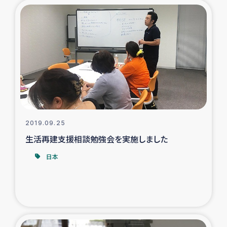
トルコ・シリア地震被災者支援
デニヤヤ小規模紅茶農家支援
コーヒー生産者支援
アイナロ県マウベシ郡でのコーヒー畑改善事業
2019.09.25
ベイルート大規模爆発被災者支援
生活再建支援相談勉強会を実施しました
女性の生計向上支援
日本
アグロフォレストリー（カカオ）事業