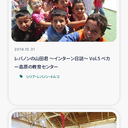
スリランカの南北女性をつなぐサリー・リサイクル・プロ
ジェクト
復興支援事業
民際教育事業
2019.10.31
女性グループPIFWANITAによる食品加工事業
レバノンの山田君 ～インターン日誌～ Vol.5 ベカ
ー高原の教育センター
ガザ人道支援
シリア・レバノン・トルコ
令和6年能登半島地震 緊急支援
国内避難民への物資配付および教育支援
ミャンマー緊急支援