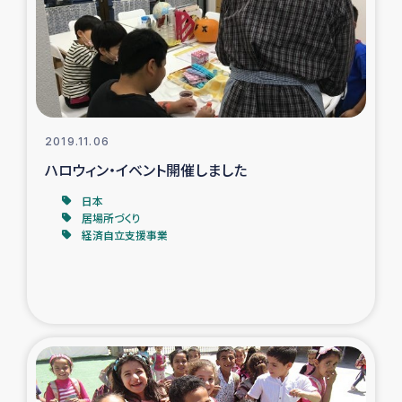
カカオ生産者支援事業
シリア国内避難民・帰還民の生活再建支援
トルコにおけるシリア難民支援事業
2019.11.06
インドネシア中部 スラウェシの地震・津波被災者支援
ハロウィン・イベント開催しました
日本
スリランカ ムライティブ県帰還民の生活再建支援
居場所づくり
経済自立支援事業
スリランカ ジャフナ県干物事業
スリランカ 緊急人道支援
スリランカ南部洪水被災者支援