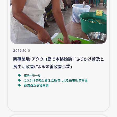
復興応援隊の活動
仮設住宅生活支援・農業復興支援
漁業復興支援
インターン・ボランティア日誌
2019.10.01
新事業地・アタウロ島で本格始動！「ふりかけ普及と
経済自立支援事業
食生活改善による栄養改善事業」
東ティモール
居場所づくり
ふりかけ普及と食生活改善による栄養改善事業
経済自立支援事業
ガザ空爆被災者への食料支援と農家生産支援
ガザ地区における羊の畜産支援