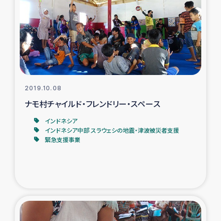
タイ国境ミャンマー移民子ども支援
漁民によるマングローブ植林活動
レバノンでのシリア難民への食糧・越冬支援
レバノンにおける緊急支援
2019.10.08
ナモ村チャイルド・フレンドリー・スペース
レバノンでのシリア難民への教育支援事業
インドネシア
インドネシア中部 スラウェシの地震・津波被災者支援
レバノンでのシリア難民・レバノン人への農業支援
緊急支援事業
海外ルーツの市民との共生
神原ゼミxパルシック
石巻市街地在宅被災者支援