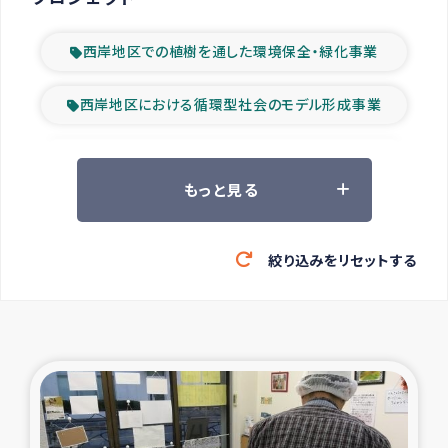
西岸地区での植樹を通した環境保全・緑化事業
西岸地区における循環型社会のモデル形成事業
ツアー参加者の声
もっと見る
山間部農村の水利改善事業
絞り込みをリセットする
緊急救援の時代
森林保全型農業の支援事業
東ティモール豪雨緊急支援
大雨による洪水被災者支援