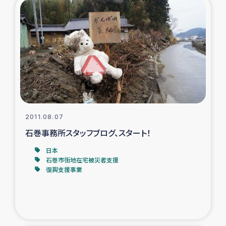
トルコ・シリア地震被災者支援
デニヤヤ小規模紅茶農家支援
コーヒー生産者支援
アイナロ県マウベシ郡でのコーヒー畑改善事業
2011.08.07
ベイルート大規模爆発被災者支援
石巻事務所スタッフブログ、スタート！
日本
女性の生計向上支援
石巻市街地在宅被災者支援
復興支援事業
アグロフォレストリー（カカオ）事業