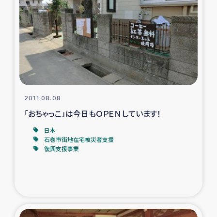
復興応援隊の活動
仮設住宅生活支援・農業復興支援
漁業復興支援
インターン・ボランティア日誌
2011.08.08
「おちゃっこ」は今日もＯＰＥＮしています！
経済自立支援事業
日本
石巻市街地在宅被災者支援
居場所づくり
復興支援事業
ガザ空爆被災者への食料支援と農家生産支援
ガザ地区における羊の畜産支援