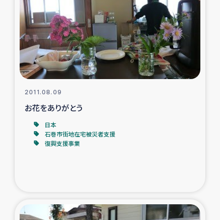
タイ国境ミャンマー移民子ども支援
漁民によるマングローブ植林活動
レバノンでのシリア難民への食糧・越冬支援
レバノンにおける緊急支援
2011.08.09
お花をありがとう
レバノンでのシリア難民への教育支援事業
日本
レバノンでのシリア難民・レバノン人への農業支援
石巻市街地在宅被災者支援
復興支援事業
海外ルーツの市民との共生
神原ゼミxパルシック
石巻市街地在宅被災者支援