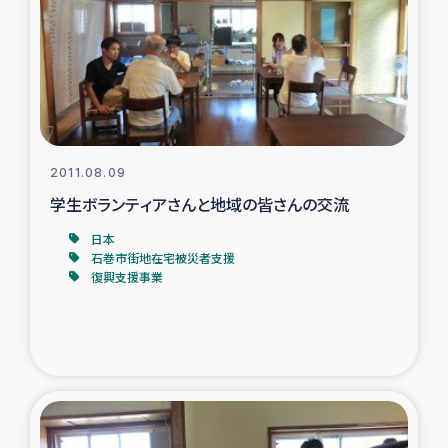
スリランカの南北女性をつなぐサリー・リサイクル・プロ
ジェクト
復興支援事業
民際教育事業
2011.08.09
女性グループPIFWANITAによる食品加工事業
学生ボランティアさんと地域の皆さんの交流
日本
ガザ人道支援
石巻市街地在宅被災者支援
復興支援事業
令和6年能登半島地震 緊急支援
国内避難民への物資配付および教育支援
ミャンマー緊急支援