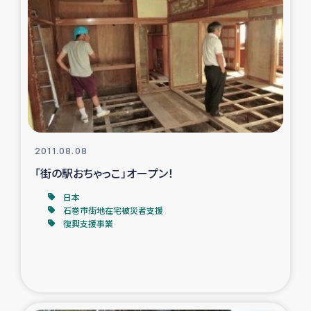
ガザ地区での公園の緑化を通じた支援事業
ガザ地区における被災住民への緊急支援
ガザ地区酪農を通した女性グループの生計支援
ふりかけ普及と食生活改善による栄養改善事業
2011.08.08
フェアトレード事業
「街の駅おちゃっこ」オープン！
緊急支援事業
日本
石巻市街地在宅被災者支援
復興支援事業
女性の生計向上を通じた子どもの栄養改善事業
民際教育
食べる