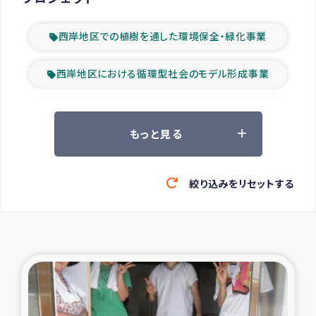
西岸地区での植樹を通した環境保全・緑化事業
西岸地区における循環型社会のモデル形成事業
ツアー参加者の声
もっと見る
山間部農村の水利改善事業
絞り込みをリセットする
緊急救援の時代
森林保全型農業の支援事業
東ティモール豪雨緊急支援
大雨による洪水被災者支援