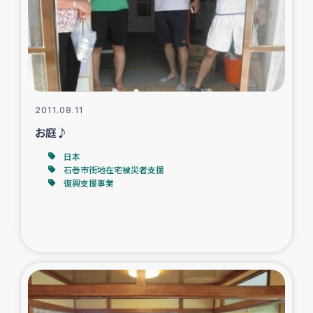
カカオ生産者支援事業
シリア国内避難民・帰還民の生活再建支援
トルコにおけるシリア難民支援事業
2011.08.11
インドネシア中部 スラウェシの地震・津波被災者支援
お庭♪
日本
スリランカ ムライティブ県帰還民の生活再建支援
石巻市街地在宅被災者支援
復興支援事業
スリランカ ジャフナ県干物事業
スリランカ 緊急人道支援
スリランカ南部洪水被災者支援