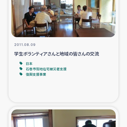
カカオ生産者支援事業
シリア国内避難民・帰還民の生活再建支援
トルコにおけるシリア難民支援事業
2011.08.09
インドネシア中部 スラウェシの地震・津波被災者支援
学生ボランティアさんと地域の皆さんの交流
日本
スリランカ ムライティブ県帰還民の生活再建支援
石巻市街地在宅被災者支援
復興支援事業
スリランカ ジャフナ県干物事業
スリランカ 緊急人道支援
スリランカ南部洪水被災者支援