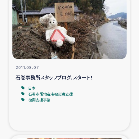
ガザ地区での公園の緑化を通じた支援事業
ガザ地区における被災住民への緊急支援
ガザ地区酪農を通した女性グループの生計支援
ふりかけ普及と食生活改善による栄養改善事業
2011.08.07
フェアトレード事業
石巻事務所スタッフブログ、スタート！
緊急支援事業
日本
石巻市街地在宅被災者支援
復興支援事業
女性の生計向上を通じた子どもの栄養改善事業
民際教育
食べる