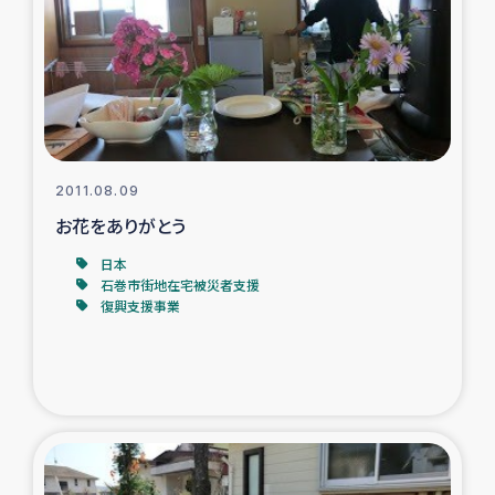
スリランカの南北女性をつなぐサリー・リサイクル・プロ
ジェクト
復興支援事業
民際教育事業
2011.08.09
女性グループPIFWANITAによる食品加工事業
お花をありがとう
日本
ガザ人道支援
石巻市街地在宅被災者支援
復興支援事業
令和6年能登半島地震 緊急支援
国内避難民への物資配付および教育支援
ミャンマー緊急支援