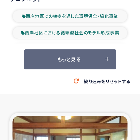
西岸地区での植樹を通した環境保全・緑化事業
西岸地区における循環型社会のモデル形成事業
ツアー参加者の声
もっと見る
山間部農村の水利改善事業
絞り込みをリセットする
緊急救援の時代
森林保全型農業の支援事業
東ティモール豪雨緊急支援
大雨による洪水被災者支援