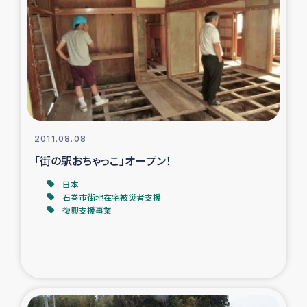
復興応援隊の活動
仮設住宅生活支援・農業復興支援
漁業復興支援
インターン・ボランティア日誌
2011.08.08
「街の駅おちゃっこ」オープン！
経済自立支援事業
日本
石巻市街地在宅被災者支援
居場所づくり
復興支援事業
ガザ空爆被災者への食料支援と農家生産支援
ガザ地区における羊の畜産支援