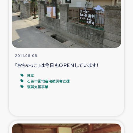
タイ国境ミャンマー移民子ども支援
漁民によるマングローブ植林活動
レバノンでのシリア難民への食糧・越冬支援
レバノンにおける緊急支援
2011.08.08
「おちゃっこ」は今日もＯＰＥＮしています！
レバノンでのシリア難民への教育支援事業
日本
レバノンでのシリア難民・レバノン人への農業支援
石巻市街地在宅被災者支援
復興支援事業
海外ルーツの市民との共生
神原ゼミxパルシック
石巻市街地在宅被災者支援