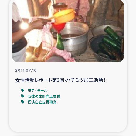
トルコ・シリア地震被災者支援
デニヤヤ小規模紅茶農家支援
コーヒー生産者支援
アイナロ県マウベシ郡でのコーヒー畑改善事業
2011.07.16
ベイルート大規模爆発被災者支援
女性活動レポート第3回-ハチミツ加工活動！
東ティモール
女性の生計向上支援
女性の生計向上支援
経済自立支援事業
アグロフォレストリー（カカオ）事業