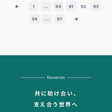
1
...
90
91
92
93
94
...
97
Donation
共に助け合い、
支え合う世界へ