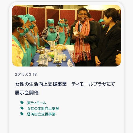
復興応援隊の活動
仮設住宅生活支援・農業復興支援
漁業復興支援
インターン・ボランティア日誌
経済自立支援事業
2015.03.18
女性の生活向上支援事業 ティモールプラザにて
居場所づくり
展示会開催
東ティモール
ガザ空爆被災者への食料支援と農家生産支援
女性の生計向上支援
経済自立支援事業
ガザ地区における羊の畜産支援