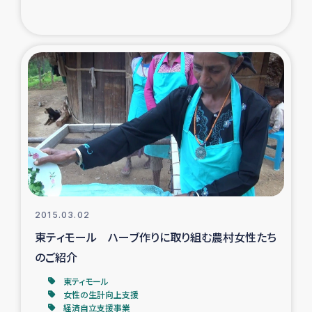
トルコ・シリア地震被災者支援
デニヤヤ小規模紅茶農家支援
コーヒー生産者支援
アイナロ県マウベシ郡でのコーヒー畑改善事業
ベイルート大規模爆発被災者支援
女性の生計向上支援
2015.03.02
東ティモール ハーブ作りに取り組む農村女性たち
アグロフォレストリー（カカオ）事業
のご紹介
東ティモール
女性の生計向上支援
経済自立支援事業