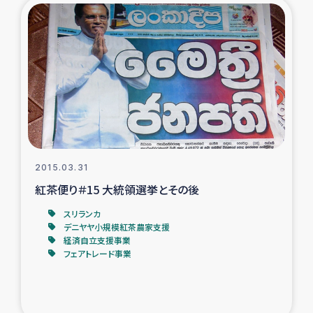
スリランカの南北女性をつなぐサリー・リサイクル・プロ
ジェクト
復興支援事業
民際教育事業
女性グループPIFWANITAによる食品加工事業
2015.03.31
ガザ人道支援
紅茶便り＃15 大統領選挙とその後
令和6年能登半島地震 緊急支援
スリランカ
デニヤヤ小規模紅茶農家支援
経済自立支援事業
国内避難民への物資配付および教育支援
フェアトレード事業
ミャンマー緊急支援