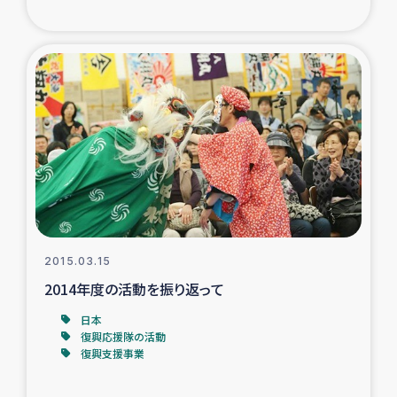
ガザ地区での公園の緑化を通じた支援事業
ガザ地区における被災住民への緊急支援
ガザ地区酪農を通した女性グループの生計支援
ふりかけ普及と食生活改善による栄養改善事業
フェアトレード事業
緊急支援事業
2015.03.15
2014年度の活動を振り返って
女性の生計向上を通じた子どもの栄養改善事業
日本
復興応援隊の活動
民際教育
復興支援事業
食べる