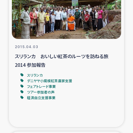
カカオ生産者支援事業
シリア国内避難民・帰還民の生活再建支援
トルコにおけるシリア難民支援事業
2015.04.03
インドネシア中部 スラウェシの地震・津波被災者支援
スリランカ おいしい紅茶のルーツを訪ねる旅
2014 参加報告
スリランカ ムライティブ県帰還民の生活再建支援
スリランカ
デニヤヤ小規模紅茶農家支援
フェアトレード事業
スリランカ ジャフナ県干物事業
ツアー参加者の声
経済自立支援事業
スリランカ 緊急人道支援
スリランカ南部洪水被災者支援