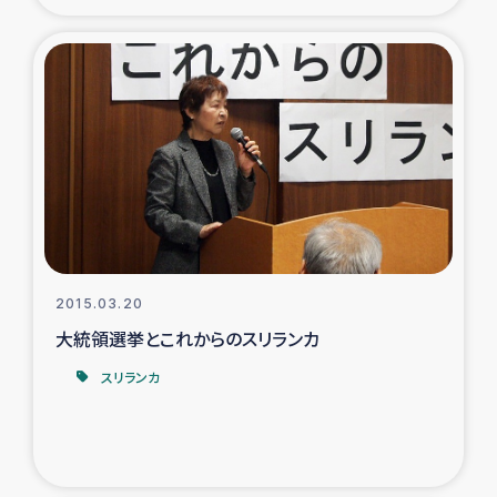
タイ国境ミャンマー移民子ども支援
漁民によるマングローブ植林活動
レバノンでのシリア難民への食糧・越冬支援
レバノンにおける緊急支援
レバノンでのシリア難民への教育支援事業
レバノンでのシリア難民・レバノン人への農業支援
2015.03.20
大統領選挙とこれからのスリランカ
海外ルーツの市民との共生
スリランカ
神原ゼミxパルシック
石巻市街地在宅被災者支援