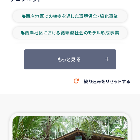
西岸地区での植樹を通した環境保全・緑化事業
西岸地区における循環型社会のモデル形成事業
ツアー参加者の声
もっと見る
山間部農村の水利改善事業
絞り込みをリセットする
緊急救援の時代
森林保全型農業の支援事業
東ティモール豪雨緊急支援
大雨による洪水被災者支援