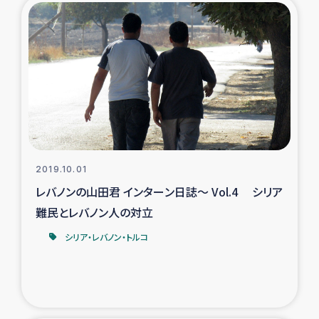
ガザ地区での公園の緑化を通じた支援事業
ガザ地区における被災住民への緊急支援
ガザ地区酪農を通した女性グループの生計支援
ふりかけ普及と食生活改善による栄養改善事業
フェアトレード事業
2019.10.01
レバノンの山田君 インターン日誌～ Vol.4 シリア
緊急支援事業
難民とレバノン人の対立
女性の生計向上を通じた子どもの栄養改善事業
シリア・レバノン・トルコ
民際教育
食べる