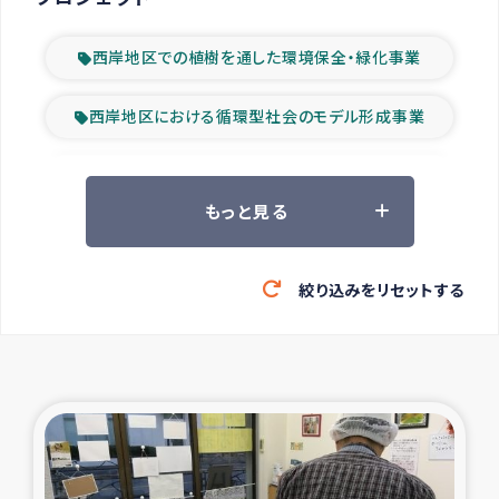
西岸地区での植樹を通した環境保全・緑化事業
西岸地区における循環型社会のモデル形成事業
ツアー参加者の声
もっと見る
山間部農村の水利改善事業
絞り込みをリセットする
緊急救援の時代
森林保全型農業の支援事業
東ティモール豪雨緊急支援
大雨による洪水被災者支援