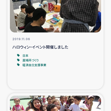
カカオ生産者支援事業
シリア国内避難民・帰還民の生活再建支援
トルコにおけるシリア難民支援事業
2019.11.06
インドネシア中部 スラウェシの地震・津波被災者支援
ハロウィン・イベント開催しました
日本
スリランカ ムライティブ県帰還民の生活再建支援
居場所づくり
経済自立支援事業
スリランカ ジャフナ県干物事業
スリランカ 緊急人道支援
スリランカ南部洪水被災者支援