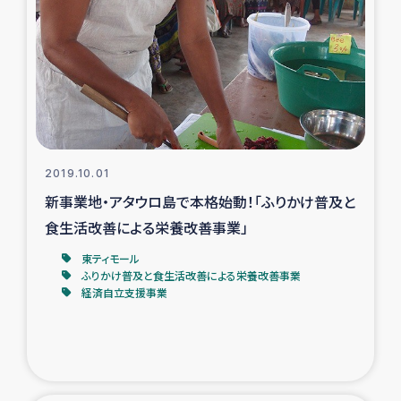
復興応援隊の活動
仮設住宅生活支援・農業復興支援
漁業復興支援
インターン・ボランティア日誌
2019.10.01
新事業地・アタウロ島で本格始動！「ふりかけ普及と
経済自立支援事業
食生活改善による栄養改善事業」
東ティモール
居場所づくり
ふりかけ普及と食生活改善による栄養改善事業
経済自立支援事業
ガザ空爆被災者への食料支援と農家生産支援
ガザ地区における羊の畜産支援