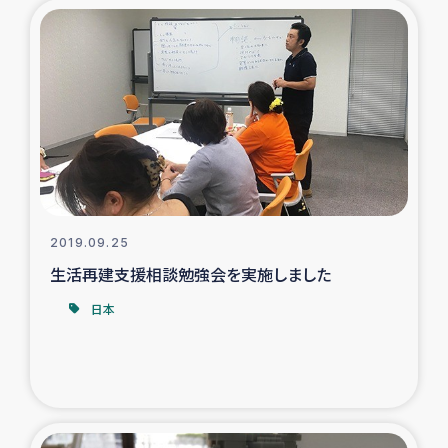
トルコ・シリア地震被災者支援
デニヤヤ小規模紅茶農家支援
コーヒー生産者支援
アイナロ県マウベシ郡でのコーヒー畑改善事業
2019.09.25
ベイルート大規模爆発被災者支援
生活再建支援相談勉強会を実施しました
女性の生計向上支援
日本
アグロフォレストリー（カカオ）事業