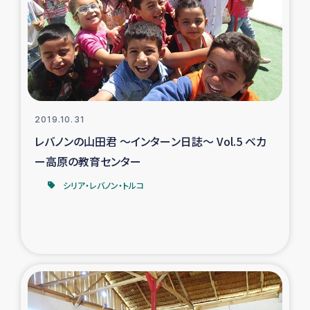
スリランカの南北女性をつなぐサリー・リサイクル・プロ
ジェクト
復興支援事業
民際教育事業
2019.10.31
女性グループPIFWANITAによる食品加工事業
レバノンの山田君 ～インターン日誌～ Vol.5 ベカ
ー高原の教育センター
ガザ人道支援
シリア・レバノン・トルコ
令和6年能登半島地震 緊急支援
国内避難民への物資配付および教育支援
ミャンマー緊急支援