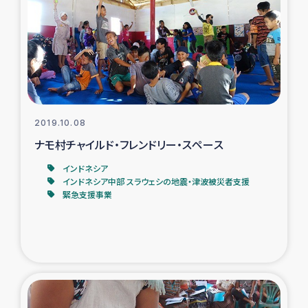
タイ国境ミャンマー移民子ども支援
漁民によるマングローブ植林活動
レバノンでのシリア難民への食糧・越冬支援
レバノンにおける緊急支援
2019.10.08
ナモ村チャイルド・フレンドリー・スペース
レバノンでのシリア難民への教育支援事業
インドネシア
インドネシア中部 スラウェシの地震・津波被災者支援
レバノンでのシリア難民・レバノン人への農業支援
緊急支援事業
海外ルーツの市民との共生
神原ゼミxパルシック
石巻市街地在宅被災者支援