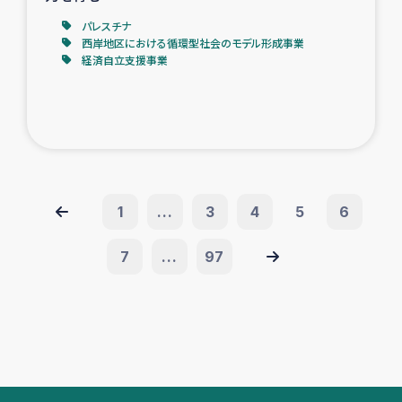
パレスチナ
西岸地区における循環型社会のモデル形成事業
経済自立支援事業
1
...
3
4
5
6
7
...
97