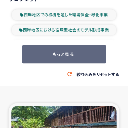
西岸地区での植樹を通した環境保全・緑化事業
西岸地区における循環型社会のモデル形成事業
ツアー参加者の声
もっと見る
山間部農村の水利改善事業
絞り込みをリセットする
緊急救援の時代
森林保全型農業の支援事業
東ティモール豪雨緊急支援
大雨による洪水被災者支援