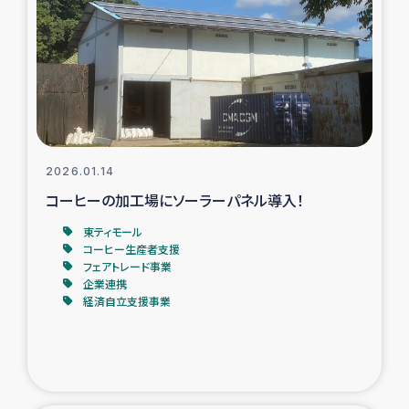
タイ国境ミャンマー移民子ども支援
漁民によるマングローブ植林活動
レバノンでのシリア難民への食糧・越冬支援
レバノンにおける緊急支援
2026.01.14
コーヒーの加工場にソーラーパネル導入！
レバノンでのシリア難民への教育支援事業
東ティモール
レバノンでのシリア難民・レバノン人への農業支援
コーヒー生産者支援
フェアトレード事業
企業連携
海外ルーツの市民との共生
経済自立支援事業
神原ゼミxパルシック
石巻市街地在宅被災者支援