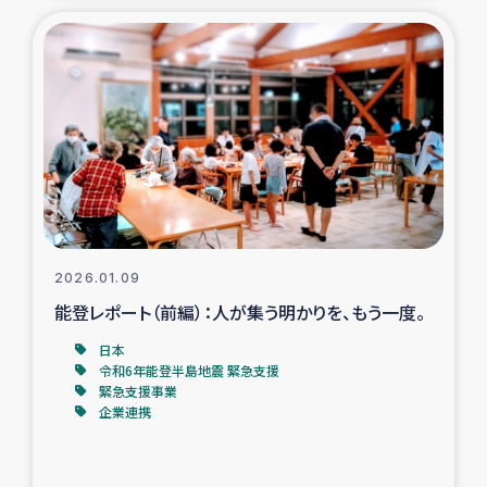
ガザ地区での公園の緑化を通じた支援事業
ガザ地区における被災住民への緊急支援
ガザ地区酪農を通した女性グループの生計支援
ふりかけ普及と食生活改善による栄養改善事業
フェアトレード事業
2026.01.09
緊急支援事業
能登レポート（前編）：人が集う明かりを、もう一度。
日本
女性の生計向上を通じた子どもの栄養改善事業
令和6年能登半島地震 緊急支援
緊急支援事業
企業連携
民際教育
食べる