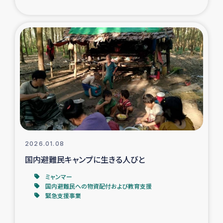
トルコ・シリア地震被災者支援
デニヤヤ小規模紅茶農家支援
コーヒー生産者支援
アイナロ県マウベシ郡でのコーヒー畑改善事業
ベイルート大規模爆発被災者支援
2026.01.08
女性の生計向上支援
国内避難民キャンプに生きる人びと
ミャンマー
アグロフォレストリー（カカオ）事業
国内避難民への物資配付および教育支援
緊急支援事業