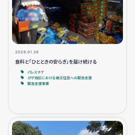
スリランカの南北女性をつなぐサリー・リサイクル・プロ
ジェクト
復興支援事業
民際教育事業
2026.01.26
女性グループPIFWANITAによる食品加工事業
食料と「ひとときの安らぎ」を届け続ける
パレスチナ
ガザ人道支援
ガザ地区における被災住民への緊急支援
緊急支援事業
令和6年能登半島地震 緊急支援
国内避難民への物資配付および教育支援
ミャンマー緊急支援