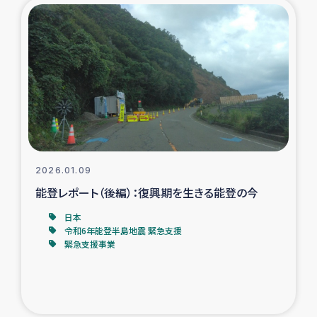
復興応援隊の活動
仮設住宅生活支援・農業復興支援
漁業復興支援
インターン・ボランティア日誌
2026.01.09
経済自立支援事業
能登レポート（後編）：復興期を生きる能登の今
居場所づくり
日本
令和6年能登半島地震 緊急支援
緊急支援事業
ガザ空爆被災者への食料支援と農家生産支援
ガザ地区における羊の畜産支援