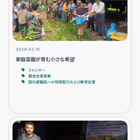
カカオ生産者支援事業
シリア国内避難民・帰還民の生活再建支援
トルコにおけるシリア難民支援事業
2026.02.10
インドネシア中部 スラウェシの地震・津波被災者支援
家庭菜園が育む小さな希望
ミャンマー
スリランカ ムライティブ県帰還民の生活再建支援
緊急支援事業
国内避難民への物資配付および教育支援
スリランカ ジャフナ県干物事業
スリランカ 緊急人道支援
スリランカ南部洪水被災者支援