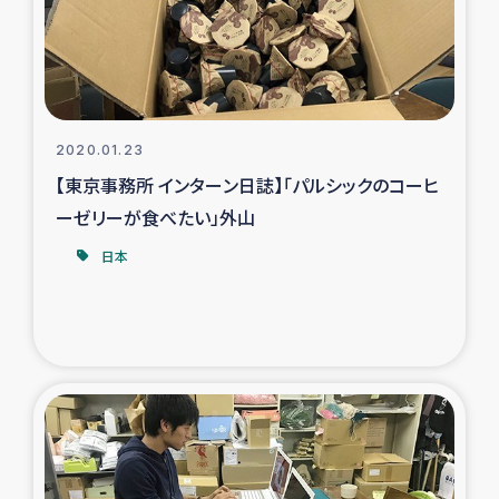
スリランカの南北女性をつなぐサリー・リサイクル・プロ
ジェクト
復興支援事業
2020.01.23
民際教育事業
【東京事務所 インターン日誌】「パルシックのコーヒ
女性グループPIFWANITAによる食品加工事業
ーゼリーが食べたい」外山
日本
ガザ人道支援
令和6年能登半島地震 緊急支援
国内避難民への物資配付および教育支援
ミャンマー緊急支援