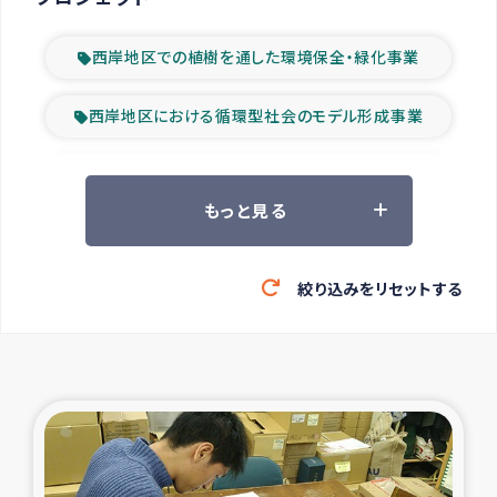
西岸地区での植樹を通した環境保全・緑化事業
西岸地区における循環型社会のモデル形成事業
ツアー参加者の声
もっと見る
山間部農村の水利改善事業
絞り込みをリセットする
緊急救援の時代
森林保全型農業の支援事業
東ティモール豪雨緊急支援
大雨による洪水被災者支援