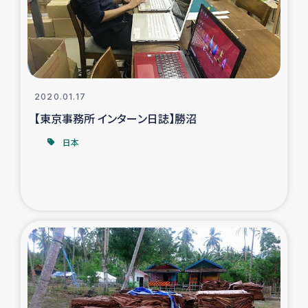
タイ国境ミャンマー移民子ども支援
漁民によるマングローブ植林活動
レバノンでのシリア難民への食糧・越冬支援
2020.01.17
レバノンにおける緊急支援
【東京事務所 インターン日誌】勝沼
日本
レバノンでのシリア難民への教育支援事業
レバノンでのシリア難民・レバノン人への農業支援
海外ルーツの市民との共生
神原ゼミxパルシック
石巻市街地在宅被災者支援