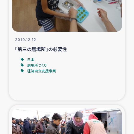
ガザ地区での公園の緑化を通じた支援事業
ガザ地区における被災住民への緊急支援
ガザ地区酪農を通した女性グループの生計支援
2019.12.12
『第三の居場所』の必要性
ふりかけ普及と食生活改善による栄養改善事業
日本
居場所づくり
フェアトレード事業
経済自立支援事業
緊急支援事業
女性の生計向上を通じた子どもの栄養改善事業
民際教育
食べる