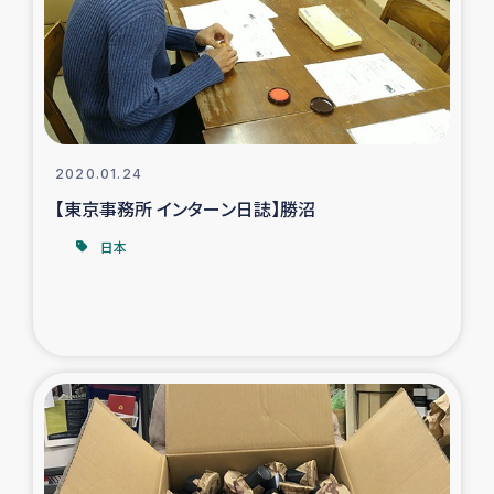
カカオ生産者支援事業
シリア国内避難民・帰還民の生活再建支援
トルコにおけるシリア難民支援事業
2020.01.24
インドネシア中部 スラウェシの地震・津波被災者支援
【東京事務所 インターン日誌】勝沼
日本
スリランカ ムライティブ県帰還民の生活再建支援
スリランカ ジャフナ県干物事業
スリランカ 緊急人道支援
スリランカ南部洪水被災者支援