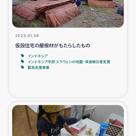
復興応援隊の活動
仮設住宅生活支援・農業復興支援
2020.01.08
漁業復興支援
仮設住宅の屋根材がもたらしたもの
インドネシア
インターン・ボランティア日誌
インドネシア中部 スラウェシの地震・津波被災者支援
緊急支援事業
経済自立支援事業
居場所づくり
ガザ空爆被災者への食料支援と農家生産支援
ガザ地区における羊の畜産支援