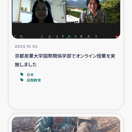
カカオ生産者支援事業
シリア国内避難民・帰還民の生活再建支援
トルコにおけるシリア難民支援事業
2020.10.02
インドネシア中部 スラウェシの地震・津波被災者支援
京都産業大学国際関係学部でオンライン授業を実
施しました
スリランカ ムライティブ県帰還民の生活再建支援
日本
民際教育
スリランカ ジャフナ県干物事業
スリランカ 緊急人道支援
スリランカ南部洪水被災者支援