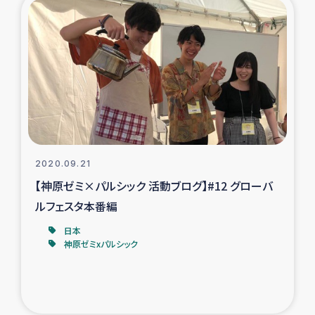
復興応援隊の活動
仮設住宅生活支援・農業復興支援
漁業復興支援
インターン・ボランティア日誌
2020.09.21
経済自立支援事業
【神原ゼミ×パルシック 活動ブログ】#12 グローバ
ルフェスタ本番編
居場所づくり
日本
神原ゼミxパルシック
ガザ空爆被災者への食料支援と農家生産支援
ガザ地区における羊の畜産支援