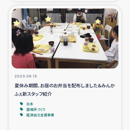
トルコ・シリア地震被災者支援
デニヤヤ小規模紅茶農家支援
コーヒー生産者支援
アイナロ県マウベシ郡でのコーヒー畑改善事業
ベイルート大規模爆発被災者支援
2020.09.15
夏休み期間、お昼のお弁当を配布しました＆みんか
女性の生計向上支援
ふぇ新スタッフ紹介
アグロフォレストリー（カカオ）事業
日本
居場所づくり
経済自立支援事業