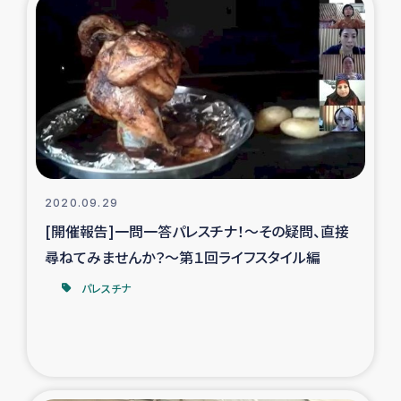
タイ国境ミャンマー移民子ども支援
漁民によるマングローブ植林活動
レバノンでのシリア難民への食糧・越冬支援
レバノンにおける緊急支援
レバノンでのシリア難民への教育支援事業
2020.09.29
[開催報告]一問一答パレスチナ！～その疑問、直接
レバノンでのシリア難民・レバノン人への農業支援
尋ねてみませんか？～第１回ライフスタイル編
パレスチナ
海外ルーツの市民との共生
神原ゼミxパルシック
石巻市街地在宅被災者支援