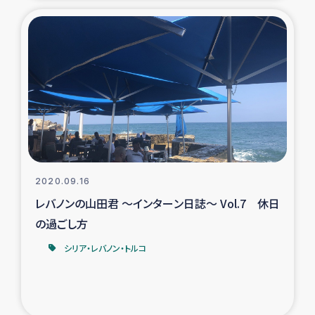
ガザ地区での公園の緑化を通じた支援事業
ガザ地区における被災住民への緊急支援
ガザ地区酪農を通した女性グループの生計支援
ふりかけ普及と食生活改善による栄養改善事業
フェアトレード事業
2020.09.16
緊急支援事業
レバノンの山田君 ～インターン日誌～ Vol.7 休日
の過ごし方
女性の生計向上を通じた子どもの栄養改善事業
シリア・レバノン・トルコ
民際教育
食べる