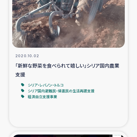
スリランカの南北女性をつなぐサリー・リサイクル・プロ
ジェクト
復興支援事業
民際教育事業
2020.10.02
女性グループPIFWANITAによる食品加工事業
「新鮮な野菜を食べられて嬉しい」シリア国内農業
支援
ガザ人道支援
シリア・レバノン・トルコ
令和6年能登半島地震 緊急支援
シリア国内避難民・帰還民の生活再建支援
経済自立支援事業
国内避難民への物資配付および教育支援
ミャンマー緊急支援