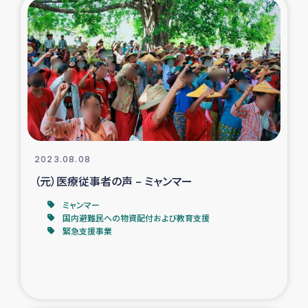
トルコ・シリア地震被災者支援
デニヤヤ小規模紅茶農家支援
コーヒー生産者支援
アイナロ県マウベシ郡でのコーヒー畑改善事業
2023.08.08
ベイルート大規模爆発被災者支援
（元）医療従事者の声 – ミャンマー
ミャンマー
女性の生計向上支援
国内避難民への物資配付および教育支援
緊急支援事業
アグロフォレストリー（カカオ）事業