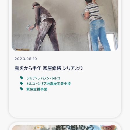
復興応援隊の活動
仮設住宅生活支援・農業復興支援
漁業復興支援
インターン・ボランティア日誌
2023.08.10
震災から半年 家屋修繕 シリアより
経済自立支援事業
シリア・レバノン・トルコ
トルコ・シリア地震被災者支援
居場所づくり
緊急支援事業
ガザ空爆被災者への食料支援と農家生産支援
ガザ地区における羊の畜産支援