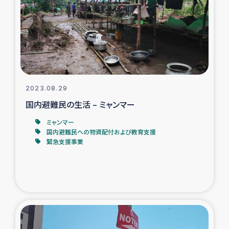
スリランカの南北女性をつなぐサリー・リサイクル・プロ
ジェクト
復興支援事業
民際教育事業
2023.08.29
女性グループPIFWANITAによる食品加工事業
国内避難民の生活 – ミャンマー
ミャンマー
ガザ人道支援
国内避難民への物資配付および教育支援
緊急支援事業
令和6年能登半島地震 緊急支援
国内避難民への物資配付および教育支援
ミャンマー緊急支援