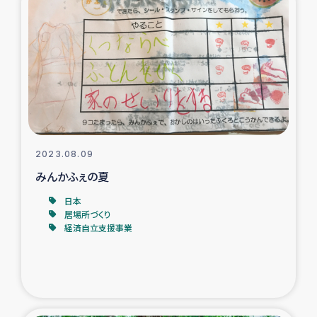
ガザ地区での公園の緑化を通じた支援事業
ガザ地区における被災住民への緊急支援
ガザ地区酪農を通した女性グループの生計支援
ふりかけ普及と食生活改善による栄養改善事業
2023.08.09
フェアトレード事業
みんかふぇの夏
緊急支援事業
日本
居場所づくり
経済自立支援事業
女性の生計向上を通じた子どもの栄養改善事業
民際教育
食べる