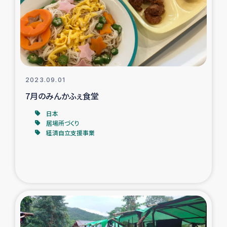
カカオ生産者支援事業
シリア国内避難民・帰還民の生活再建支援
トルコにおけるシリア難民支援事業
2023.09.01
インドネシア中部 スラウェシの地震・津波被災者支援
7月のみんかふぇ食堂
日本
スリランカ ムライティブ県帰還民の生活再建支援
居場所づくり
経済自立支援事業
スリランカ ジャフナ県干物事業
スリランカ 緊急人道支援
スリランカ南部洪水被災者支援