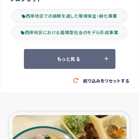
西岸地区での植樹を通した環境保全・緑化事業
西岸地区における循環型社会のモデル形成事業
ツアー参加者の声
もっと見る
山間部農村の水利改善事業
絞り込みをリセットする
緊急救援の時代
森林保全型農業の支援事業
東ティモール豪雨緊急支援
大雨による洪水被災者支援