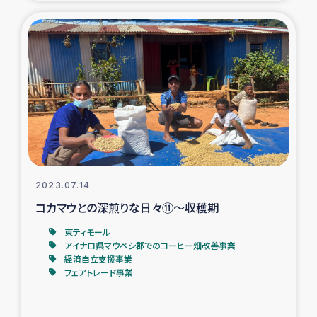
2023.07.14
コカマウとの深煎りな日々⑪～収穫期
東ティモール
アイナロ県マウベシ郡でのコーヒー畑改善事業
経済自立支援事業
フェアトレード事業