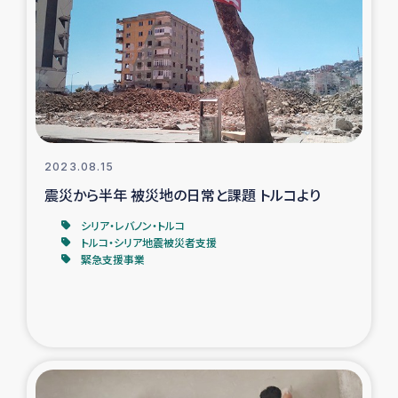
タイ国境ミャンマー移民子ども支援
漁民によるマングローブ植林活動
レバノンでのシリア難民への食糧・越冬支援
レバノンにおける緊急支援
2023.08.15
震災から半年 被災地の日常と課題 トルコより
レバノンでのシリア難民への教育支援事業
シリア・レバノン・トルコ
レバノンでのシリア難民・レバノン人への農業支援
トルコ・シリア地震被災者支援
緊急支援事業
海外ルーツの市民との共生
神原ゼミxパルシック
石巻市街地在宅被災者支援