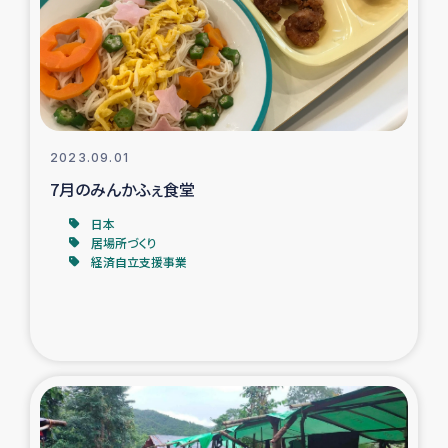
カカオ生産者支援事業
シリア国内避難民・帰還民の生活再建支援
トルコにおけるシリア難民支援事業
2023.09.01
インドネシア中部 スラウェシの地震・津波被災者支援
7月のみんかふぇ食堂
日本
スリランカ ムライティブ県帰還民の生活再建支援
居場所づくり
経済自立支援事業
スリランカ ジャフナ県干物事業
スリランカ 緊急人道支援
スリランカ南部洪水被災者支援