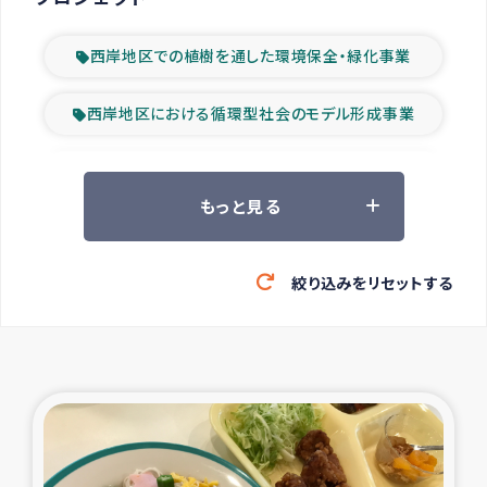
西岸地区での植樹を通した環境保全・緑化事業
西岸地区における循環型社会のモデル形成事業
ツアー参加者の声
もっと見る
山間部農村の水利改善事業
絞り込みをリセットする
緊急救援の時代
森林保全型農業の支援事業
東ティモール豪雨緊急支援
大雨による洪水被災者支援