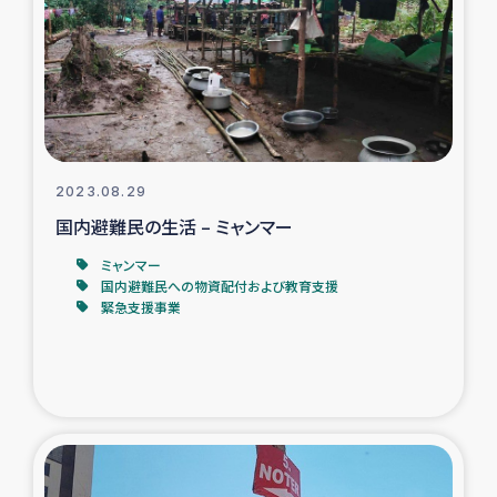
スリランカの南北女性をつなぐサリー・リサイクル・プロ
ジェクト
復興支援事業
民際教育事業
2023.08.29
女性グループPIFWANITAによる食品加工事業
国内避難民の生活 – ミャンマー
ミャンマー
ガザ人道支援
国内避難民への物資配付および教育支援
緊急支援事業
令和6年能登半島地震 緊急支援
国内避難民への物資配付および教育支援
ミャンマー緊急支援