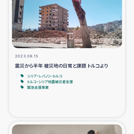
タイ国境ミャンマー移民子ども支援
漁民によるマングローブ植林活動
レバノンでのシリア難民への食糧・越冬支援
レバノンにおける緊急支援
2023.08.15
震災から半年 被災地の日常と課題 トルコより
レバノンでのシリア難民への教育支援事業
シリア・レバノン・トルコ
レバノンでのシリア難民・レバノン人への農業支援
トルコ・シリア地震被災者支援
緊急支援事業
海外ルーツの市民との共生
神原ゼミxパルシック
石巻市街地在宅被災者支援