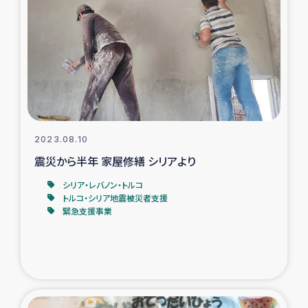
復興応援隊の活動
仮設住宅生活支援・農業復興支援
漁業復興支援
インターン・ボランティア日誌
2023.08.10
震災から半年 家屋修繕 シリアより
経済自立支援事業
シリア・レバノン・トルコ
トルコ・シリア地震被災者支援
居場所づくり
緊急支援事業
ガザ空爆被災者への食料支援と農家生産支援
ガザ地区における羊の畜産支援