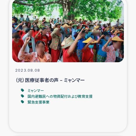
トルコ・シリア地震被災者支援
デニヤヤ小規模紅茶農家支援
コーヒー生産者支援
アイナロ県マウベシ郡でのコーヒー畑改善事業
2023.08.08
ベイルート大規模爆発被災者支援
（元）医療従事者の声 – ミャンマー
ミャンマー
女性の生計向上支援
国内避難民への物資配付および教育支援
緊急支援事業
アグロフォレストリー（カカオ）事業