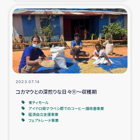
2023.07.14
コカマウとの深煎りな日々⑪～収穫期
東ティモール
アイナロ県マウベシ郡でのコーヒー畑改善事業
経済自立支援事業
フェアトレード事業