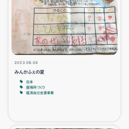
ガザ地区での公園の緑化を通じた支援事業
ガザ地区における被災住民への緊急支援
ガザ地区酪農を通した女性グループの生計支援
ふりかけ普及と食生活改善による栄養改善事業
2023.08.09
フェアトレード事業
みんかふぇの夏
緊急支援事業
日本
居場所づくり
経済自立支援事業
女性の生計向上を通じた子どもの栄養改善事業
民際教育
食べる