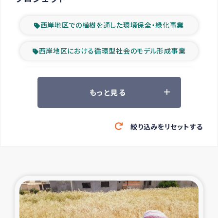
西岸地区での植樹を通した環境保全・緑化事業
西岸地区における循環型社会のモデル形成事業
ツアー参加者の声
もっと見る
山間部農村の水利改善事業
絞り込みをリセットする
緊急救援の時代
森林保全型農業の支援事業
東ティモール豪雨緊急支援
大雨による洪水被災者支援