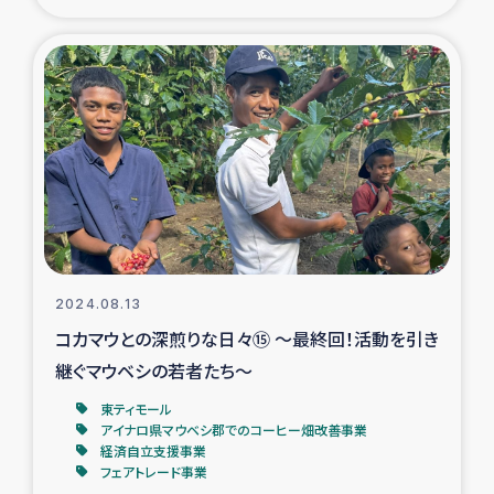
ガザ地区での公園の緑化を通じた支援事業
ガザ地区における被災住民への緊急支援
ガザ地区酪農を通した女性グループの生計支援
ふりかけ普及と食生活改善による栄養改善事業
フェアトレード事業
緊急支援事業
2024.08.13
コカマウとの深煎りな日々⑮ ～最終回！活動を引き
女性の生計向上を通じた子どもの栄養改善事業
継ぐマウベシの若者たち～
東ティモール
民際教育
アイナロ県マウベシ郡でのコーヒー畑改善事業
経済自立支援事業
フェアトレード事業
食べる