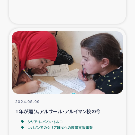
トルコ・シリア地震被災者支援
デニヤヤ小規模紅茶農家支援
コーヒー生産者支援
アイナロ県マウベシ郡でのコーヒー畑改善事業
ベイルート大規模爆発被災者支援
女性の生計向上支援
2024.08.09
アグロフォレストリー（カカオ）事業
１年が廻り。アルサール・アルイマン校の今
シリア・レバノン・トルコ
レバノンでのシリア難民への教育支援事業