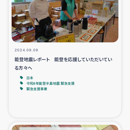
スリランカの南北女性をつなぐサリー・リサイクル・プロ
ジェクト
復興支援事業
民際教育事業
2024.09.09
女性グループPIFWANITAによる食品加工事業
能登地震レポート 能登を応援していただいてい
る方々へ
ガザ人道支援
日本
令和6年能登半島地震 緊急支援
令和6年能登半島地震 緊急支援
緊急支援事業
国内避難民への物資配付および教育支援
ミャンマー緊急支援