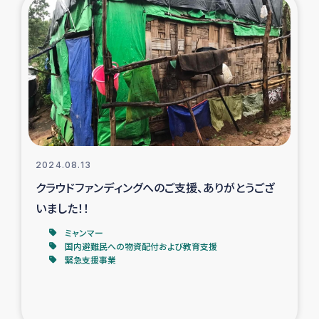
復興応援隊の活動
仮設住宅生活支援・農業復興支援
漁業復興支援
インターン・ボランティア日誌
2024.08.13
経済自立支援事業
クラウドファンディングへのご支援、ありがとうござ
いました！！
居場所づくり
ミャンマー
国内避難民への物資配付および教育支援
ガザ空爆被災者への食料支援と農家生産支援
緊急支援事業
ガザ地区における羊の畜産支援