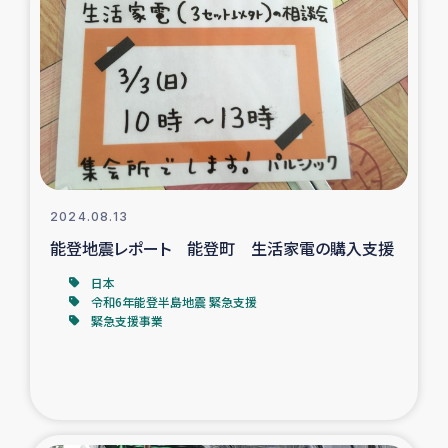
タイ国境ミャンマー移民子ども支援
漁民によるマングローブ植林活動
レバノンでのシリア難民への食糧・越冬支援
レバノンにおける緊急支援
2024.08.13
レバノンでのシリア難民への教育支援事業
能登地震レポート 能登町 生活家電の購入支援
レバノンでのシリア難民・レバノン人への農業支援
日本
令和6年能登半島地震 緊急支援
緊急支援事業
海外ルーツの市民との共生
神原ゼミxパルシック
石巻市街地在宅被災者支援