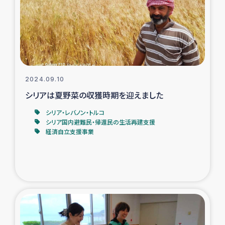
カカオ生産者支援事業
シリア国内避難民・帰還民の生活再建支援
トルコにおけるシリア難民支援事業
2024.09.10
インドネシア中部 スラウェシの地震・津波被災者支援
シリアは夏野菜の収獲時期を迎えました
シリア・レバノン・トルコ
スリランカ ムライティブ県帰還民の生活再建支援
シリア国内避難民・帰還民の生活再建支援
経済自立支援事業
スリランカ ジャフナ県干物事業
スリランカ 緊急人道支援
スリランカ南部洪水被災者支援