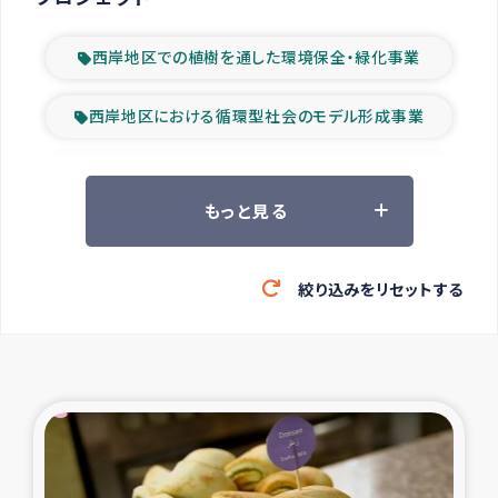
西岸地区での植樹を通した環境保全・緑化事業
西岸地区における循環型社会のモデル形成事業
ツアー参加者の声
もっと見る
山間部農村の水利改善事業
絞り込みをリセットする
緊急救援の時代
森林保全型農業の支援事業
東ティモール豪雨緊急支援
大雨による洪水被災者支援