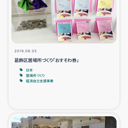
タイ国境ミャンマー移民子ども支援
漁民によるマングローブ植林活動
レバノンでのシリア難民への食糧・越冬支援
レバノンにおける緊急支援
2019.08.05
葛飾区居場所づくり「おすそわ券」
レバノンでのシリア難民への教育支援事業
日本
居場所づくり
レバノンでのシリア難民・レバノン人への農業支援
経済自立支援事業
海外ルーツの市民との共生
神原ゼミxパルシック
石巻市街地在宅被災者支援