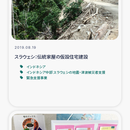
スリランカの南北女性をつなぐサリー・リサイクル・プロ
ジェクト
復興支援事業
民際教育事業
2019.08.19
女性グループPIFWANITAによる食品加工事業
スラウェシ：伝統家屋の仮設住宅建設
インドネシア
ガザ人道支援
インドネシア中部 スラウェシの地震・津波被災者支援
緊急支援事業
令和6年能登半島地震 緊急支援
国内避難民への物資配付および教育支援
ミャンマー緊急支援