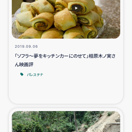
カカオ生産者支援事業
シリア国内避難民・帰還民の生活再建支援
トルコにおけるシリア難民支援事業
2019.09.06
インドネシア中部 スラウェシの地震・津波被災者支援
「ソフラ～夢をキッチンカーにのせて」相原木ノ実さ
ん映画評
スリランカ ムライティブ県帰還民の生活再建支援
パレスチナ
スリランカ ジャフナ県干物事業
スリランカ 緊急人道支援
スリランカ南部洪水被災者支援