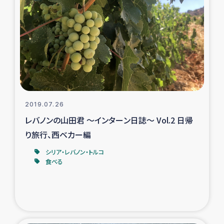
ガザ地区での公園の緑化を通じた支援事業
ガザ地区における被災住民への緊急支援
ガザ地区酪農を通した女性グループの生計支援
ふりかけ普及と食生活改善による栄養改善事業
2019.07.26
フェアトレード事業
レバノンの山田君 ～インターン日誌～ Vol.2 日帰
り旅行、西ベカー編
緊急支援事業
シリア・レバノン・トルコ
食べる
女性の生計向上を通じた子どもの栄養改善事業
民際教育
食べる