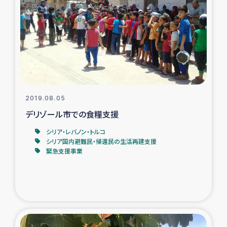
復興応援隊の活動
仮設住宅生活支援・農業復興支援
漁業復興支援
インターン・ボランティア日誌
2019.08.05
デリゾール市での食糧支援
経済自立支援事業
シリア・レバノン・トルコ
シリア国内避難民・帰還民の生活再建支援
緊急支援事業
居場所づくり
ガザ空爆被災者への食料支援と農家生産支援
ガザ地区における羊の畜産支援