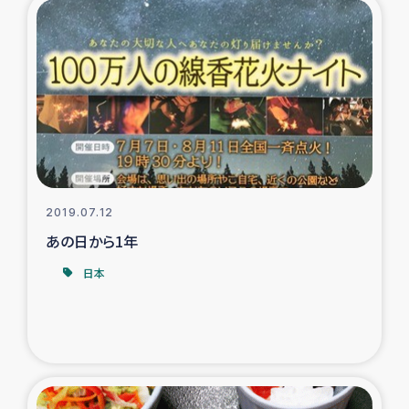
トルコ・シリア地震被災者支援
デニヤヤ小規模紅茶農家支援
コーヒー生産者支援
アイナロ県マウベシ郡でのコーヒー畑改善事業
2019.07.12
ベイルート大規模爆発被災者支援
あの日から1年
日本
女性の生計向上支援
アグロフォレストリー（カカオ）事業