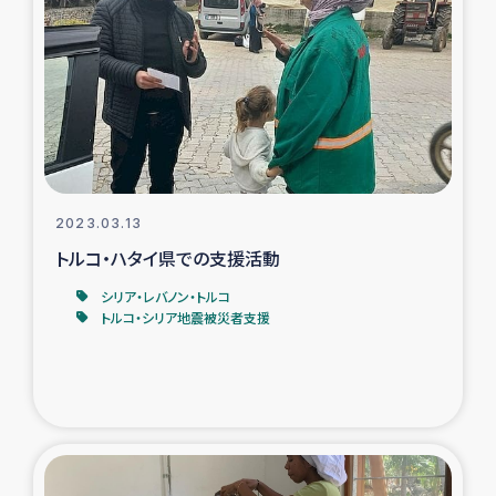
スリランカの南北女性をつなぐサリー・リサイクル・プロ
ジェクト
復興支援事業
民際教育事業
女性グループPIFWANITAによる食品加工事業
2023.03.13
トルコ・ハタイ県での支援活動
ガザ人道支援
シリア・レバノン・トルコ
トルコ・シリア地震被災者支援
令和6年能登半島地震 緊急支援
国内避難民への物資配付および教育支援
ミャンマー緊急支援