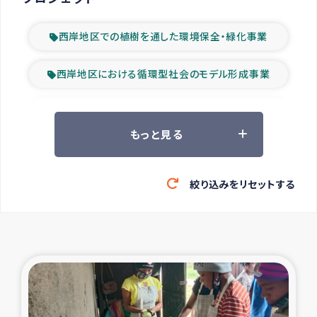
西岸地区での植樹を通した環境保全・緑化事業
西岸地区における循環型社会のモデル形成事業
ツアー参加者の声
もっと見る
山間部農村の水利改善事業
絞り込みをリセットする
緊急救援の時代
森林保全型農業の支援事業
東ティモール豪雨緊急支援
大雨による洪水被災者支援