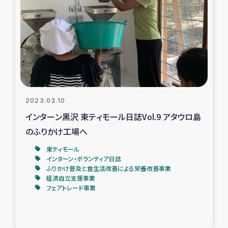
タイ国境ミャンマー移民子ども支援
漁民によるマングローブ植林活動
レバノンでのシリア難民への食糧・越冬支援
レバノンにおける緊急支援
2023.03.10
レバノンでのシリア難民への教育支援事業
インターン黒沢 東ティモール日誌Vol.9 アタウロ島
のふりかけ工場へ
レバノンでのシリア難民・レバノン人への農業支援
東ティモール
インターン・ボランティア日誌
海外ルーツの市民との共生
ふりかけ普及と食生活改善による栄養改善事業
経済自立支援事業
フェアトレード事業
神原ゼミxパルシック
石巻市街地在宅被災者支援