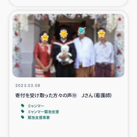
復興応援隊の活動
仮設住宅生活支援・農業復興支援
漁業復興支援
インターン・ボランティア日誌
経済自立支援事業
2023.03.08
居場所づくり
寄付を受け取った方々の声⑩ Jさん（看護師）
ミャンマー
ガザ空爆被災者への食料支援と農家生産支援
ミャンマー緊急支援
緊急支援事業
ガザ地区における羊の畜産支援