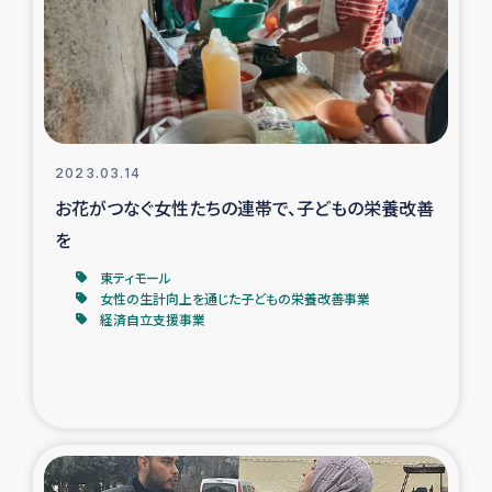
カカオ生産者支援事業
シリア国内避難民・帰還民の生活再建支援
トルコにおけるシリア難民支援事業
2023.03.14
インドネシア中部 スラウェシの地震・津波被災者支援
お花がつなぐ女性たちの連帯で、子どもの栄養改善
を
スリランカ ムライティブ県帰還民の生活再建支援
東ティモール
女性の生計向上を通じた子どもの栄養改善事業
経済自立支援事業
スリランカ ジャフナ県干物事業
スリランカ 緊急人道支援
スリランカ南部洪水被災者支援