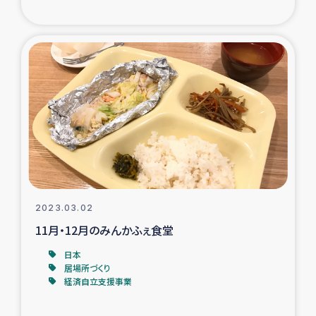
ガザ地区での公園の緑化を通じた支援事業
ガザ地区における被災住民への緊急支援
ガザ地区酪農を通した女性グループの生計支援
ふりかけ普及と食生活改善による栄養改善事業
フェアトレード事業
緊急支援事業
2023.03.02
11月・12月のみんかふぇ食堂
女性の生計向上を通じた子どもの栄養改善事業
日本
居場所づくり
民際教育
経済自立支援事業
食べる