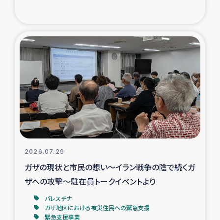
復興応援隊の活動
仮設住宅生活支援・農業復興支援
漁業復興支援
インターン・ボランティア日誌
経済自立支援事業
居場所づくり
2026.07.29
ガザの現状と市民の想い～イラン戦争の陰で続くガ
ガザ空爆被災者への食料支援と農家生産支援
ザへの攻撃～駐在員トークイベントより
パレスチナ
ガザ地区における羊の畜産支援
ガザ地区における被災住民への緊急支援
緊急支援事業