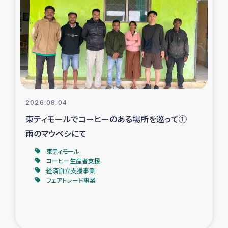
スリランカの南北女性をつなぐサリー・リサイクル・プロ
ジェクト
復興支援事業
民際教育事業
女性グループPIFWANITAによる食品加工事業
2026.08.04
東ティモールでコーヒーのある場所を巡って①
ガザ人道支援
雨のマウベシにて
令和6年能登半島地震 緊急支援
東ティモール
コーヒー生産者支援
経済自立支援事業
国内避難民への物資配付および教育支援
フェアトレード事業
ミャンマー緊急支援