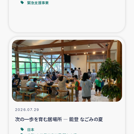
緊急支援事業
トルコ・シリア地震被災者支援
デニヤヤ小規模紅茶農家支援
コーヒー生産者支援
アイナロ県マウベシ郡でのコーヒー畑改善事業
ベイルート大規模爆発被災者支援
女性の生計向上支援
アグロフォレストリー（カカオ）事業
2026.07.29
次の一歩を育む居場所 ― 能登 なごみの夏
日本