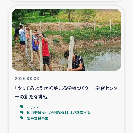
タイ国境ミャンマー移民子ども支援
漁民によるマングローブ植林活動
レバノンでのシリア難民への食糧・越冬支援
レバノンにおける緊急支援
レバノンでのシリア難民への教育支援事業
2026.08.03
レバノンでのシリア難民・レバノン人への農業支援
「やってみよう」から始まる学校づくり ― 学習センタ
ーの新たな挑戦
海外ルーツの市民との共生
ミャンマー
神原ゼミxパルシック
国内避難民への物資配付および教育支援
緊急支援事業
石巻市街地在宅被災者支援