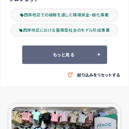
西岸地区での植樹を通した環境保全・緑化事業
西岸地区における循環型社会のモデル形成事業
ツアー参加者の声
もっと見る
山間部農村の水利改善事業
絞り込みをリセットする
緊急救援の時代
森林保全型農業の支援事業
東ティモール豪雨緊急支援
大雨による洪水被災者支援