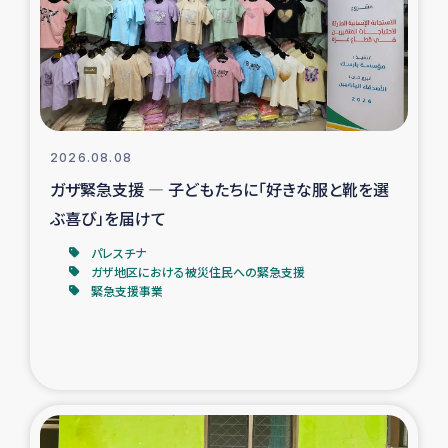
カカオ生産者支援事業
シリア国内避難民・帰還民の生活再建支援
トルコにおけるシリア難民支援事業
2026.08.08
インドネシア中部 スラウェシの地震・津波被災者支援
ガザ緊急支援 ― 子どもたちに「好きな服と靴を選
ぶ喜び」を届けて
スリランカ ムライティブ県帰還民の生活再建支援
パレスチナ
ガザ地区における被災住民への緊急支援
緊急支援事業
スリランカ ジャフナ県干物事業
スリランカ 緊急人道支援
スリランカ南部洪水被災者支援