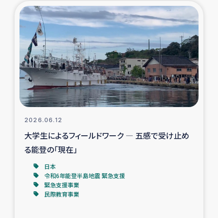
ガザ地区での公園の緑化を通じた支援事業
ガザ地区における被災住民への緊急支援
ガザ地区酪農を通した女性グループの生計支援
ふりかけ普及と食生活改善による栄養改善事業
フェアトレード事業
2026.06.12
大学生によるフィールドワーク ― 五感で受け止め
緊急支援事業
る能登の「現在」
女性の生計向上を通じた子どもの栄養改善事業
日本
令和6年能登半島地震 緊急支援
緊急支援事業
民際教育
民際教育事業
食べる