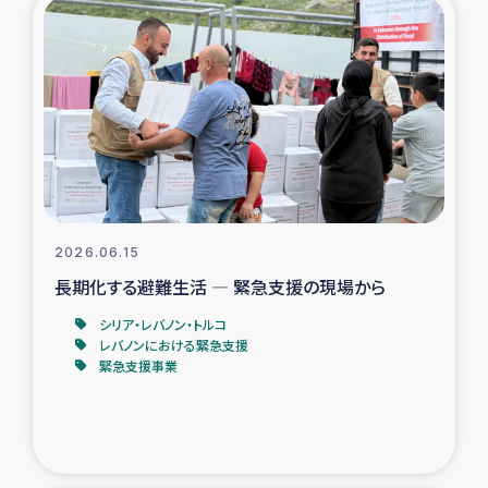
復興応援隊の活動
仮設住宅生活支援・農業復興支援
漁業復興支援
インターン・ボランティア日誌
2026.06.15
経済自立支援事業
長期化する避難生活 ― 緊急支援の現場から
シリア・レバノン・トルコ
居場所づくり
レバノンにおける緊急支援
緊急支援事業
ガザ空爆被災者への食料支援と農家生産支援
ガザ地区における羊の畜産支援