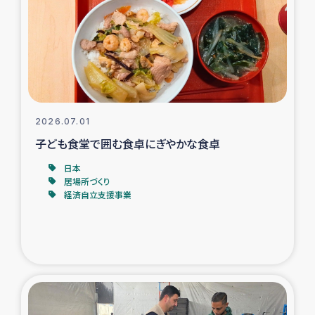
スリランカの南北女性をつなぐサリー・リサイクル・プロ
ジェクト
復興支援事業
民際教育事業
2026.07.01
女性グループPIFWANITAによる食品加工事業
子ども食堂で囲む食卓にぎやかな食卓
日本
ガザ人道支援
居場所づくり
経済自立支援事業
令和6年能登半島地震 緊急支援
国内避難民への物資配付および教育支援
ミャンマー緊急支援