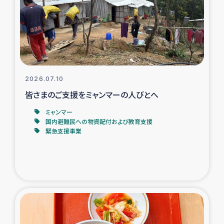
カカオ生産者支援事業
シリア国内避難民・帰還民の生活再建支援
トルコにおけるシリア難民支援事業
2026.07.10
インドネシア中部 スラウェシの地震・津波被災者支援
皆さまのご支援をミャンマーの人びとへ
ミャンマー
スリランカ ムライティブ県帰還民の生活再建支援
国内避難民への物資配付および教育支援
緊急支援事業
スリランカ ジャフナ県干物事業
スリランカ 緊急人道支援
スリランカ南部洪水被災者支援