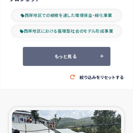
西岸地区での植樹を通した環境保全・緑化事業
西岸地区における循環型社会のモデル形成事業
ツアー参加者の声
もっと見る
山間部農村の水利改善事業
絞り込みをリセットする
緊急救援の時代
森林保全型農業の支援事業
東ティモール豪雨緊急支援
大雨による洪水被災者支援