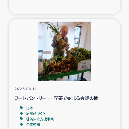
トルコ・シリア地震被災者支援
デニヤヤ小規模紅茶農家支援
コーヒー生産者支援
アイナロ県マウベシ郡でのコーヒー畑改善事業
ベイルート大規模爆発被災者支援
女性の生計向上支援
2026.06.11
フードパントリー ― 喫茶で始まる会話の輪
アグロフォレストリー（カカオ）事業
日本
居場所づくり
経済自立支援事業
企業連携