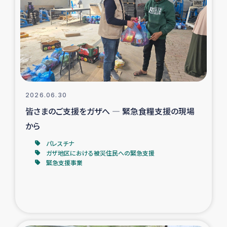
タイ国境ミャンマー移民子ども支援
漁民によるマングローブ植林活動
レバノンでのシリア難民への食糧・越冬支援
レバノンにおける緊急支援
2026.06.30
皆さまのご支援をガザへ ― 緊急食糧支援の現場
レバノンでのシリア難民への教育支援事業
から
レバノンでのシリア難民・レバノン人への農業支援
パレスチナ
ガザ地区における被災住民への緊急支援
緊急支援事業
海外ルーツの市民との共生
神原ゼミxパルシック
石巻市街地在宅被災者支援