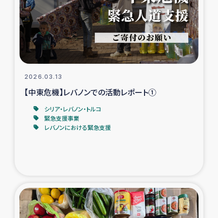
カカオ生産者支援事業
シリア国内避難民・帰還民の生活再建支援
トルコにおけるシリア難民支援事業
2026.03.13
インドネシア中部 スラウェシの地震・津波被災者支援
【中東危機】レバノンでの活動レポート①
シリア・レバノン・トルコ
スリランカ ムライティブ県帰還民の生活再建支援
緊急支援事業
レバノンにおける緊急支援
スリランカ ジャフナ県干物事業
スリランカ 緊急人道支援
スリランカ南部洪水被災者支援