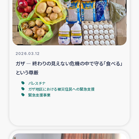
スリランカの南北女性をつなぐサリー・リサイクル・プロ
ジェクト
復興支援事業
民際教育事業
2026.03.12
女性グループPIFWANITAによる食品加工事業
ガザ ― 終わりの見えない危機の中で守る「食べる」
という尊厳
ガザ人道支援
パレスチナ
ガザ地区における被災住民への緊急支援
令和6年能登半島地震 緊急支援
緊急支援事業
国内避難民への物資配付および教育支援
ミャンマー緊急支援