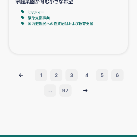
家庭菜園が育む小さな希望
ミャンマー
緊急支援事業
国内避難民への物資配付および教育支援
1
2
3
4
5
6
...
97