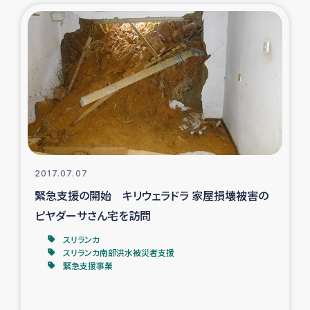
復興応援隊の活動
仮設住宅生活支援・農業復興支援
漁業復興支援
インターン・ボランティア日誌
経済自立支援事業
2017.07.07
緊急支援の開始 キリウェラドラ 家屋損壊被害の
居場所づくり
ピヤダーサさん宅を訪問
スリランカ
ガザ空爆被災者への食料支援と農家生産支援
スリランカ南部洪水被災者支援
緊急支援事業
ガザ地区における羊の畜産支援