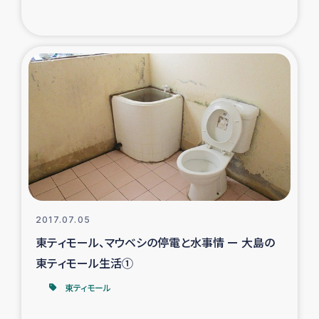
トルコ・シリア地震被災者支援
デニヤヤ小規模紅茶農家支援
コーヒー生産者支援
アイナロ県マウベシ郡でのコーヒー畑改善事業
ベイルート大規模爆発被災者支援
女性の生計向上支援
2017.07.05
東ティモール、マウベシの停電と水事情 ー 大島の
アグロフォレストリー（カカオ）事業
東ティモール生活①
東ティモール