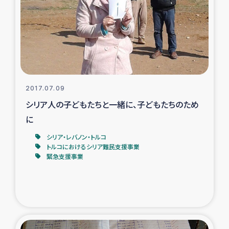
スリランカの南北女性をつなぐサリー・リサイクル・プロ
ジェクト
復興支援事業
民際教育事業
2017.07.09
女性グループPIFWANITAによる食品加工事業
シリア人の子どもたちと一緒に、子どもたちのため
に
ガザ人道支援
シリア・レバノン・トルコ
トルコにおけるシリア難民支援事業
令和6年能登半島地震 緊急支援
緊急支援事業
国内避難民への物資配付および教育支援
ミャンマー緊急支援