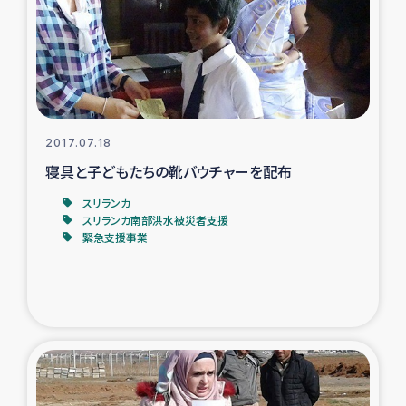
カカオ生産者支援事業
シリア国内避難民・帰還民の生活再建支援
トルコにおけるシリア難民支援事業
2017.07.18
インドネシア中部 スラウェシの地震・津波被災者支援
寝具と子どもたちの靴バウチャーを配布
スリランカ
スリランカ ムライティブ県帰還民の生活再建支援
スリランカ南部洪水被災者支援
緊急支援事業
スリランカ ジャフナ県干物事業
スリランカ 緊急人道支援
スリランカ南部洪水被災者支援