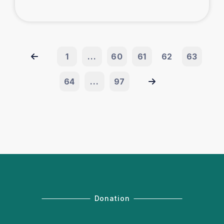
1
...
60
61
62
63
64
...
97
Donation