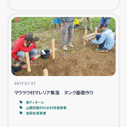
ガザ地区での公園の緑化を通じた支援事業
ガザ地区における被災住民への緊急支援
ガザ地区酪農を通した女性グループの生計支援
ふりかけ普及と食生活改善による栄養改善事業
フェアトレード事業
緊急支援事業
2017.07.07
マウラウ村マレリア集落 タンク基礎作り
女性の生計向上を通じた子どもの栄養改善事業
東ティモール
山間部農村の水利改善事業
民際教育
復興支援事業
食べる