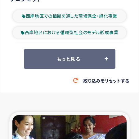
西岸地区での植樹を通した環境保全・緑化事業
西岸地区における循環型社会のモデル形成事業
ツアー参加者の声
もっと見る
山間部農村の水利改善事業
絞り込みをリセットする
緊急救援の時代
森林保全型農業の支援事業
東ティモール豪雨緊急支援
大雨による洪水被災者支援