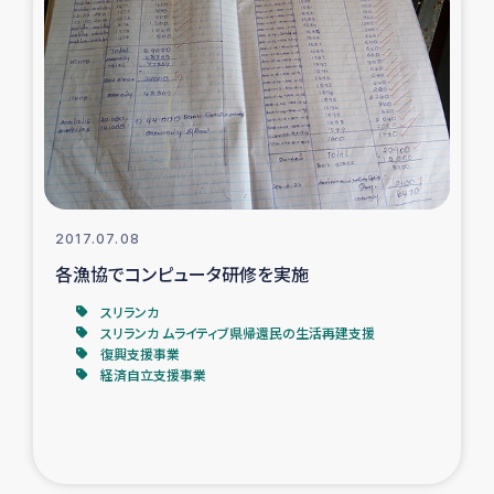
タイ国境ミャンマー移民子ども支援
漁民によるマングローブ植林活動
レバノンでのシリア難民への食糧・越冬支援
レバノンにおける緊急支援
2017.07.08
レバノンでのシリア難民への教育支援事業
各漁協でコンピュータ研修を実施
レバノンでのシリア難民・レバノン人への農業支援
スリランカ
スリランカ ムライティブ県帰還民の生活再建支援
復興支援事業
海外ルーツの市民との共生
経済自立支援事業
神原ゼミxパルシック
石巻市街地在宅被災者支援