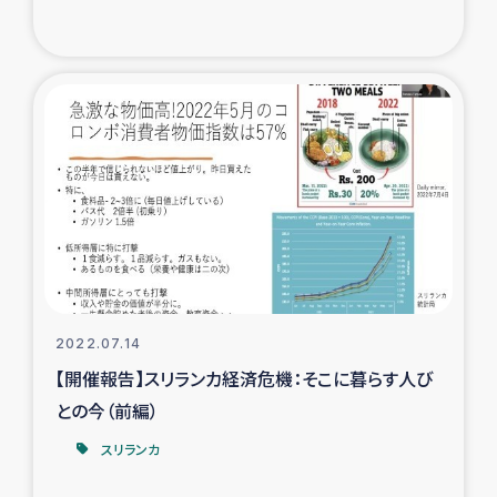
トルコ・シリア地震被災者支援
デニヤヤ小規模紅茶農家支援
コーヒー生産者支援
アイナロ県マウベシ郡でのコーヒー畑改善事業
ベイルート大規模爆発被災者支援
女性の生計向上支援
2022.07.14
【開催報告】スリランカ経済危機：そこに暮らす人び
アグロフォレストリー（カカオ）事業
との今（前編）
スリランカ