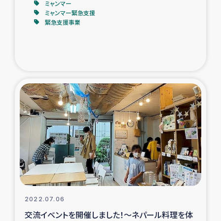
いる公務員を事例に～
ミャンマー
ミャンマー緊急支援
緊急支援事業
2022.07.06
交流イベントを開催しました！～ネパール料理を体