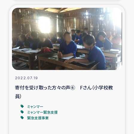
復興応援隊の活動
仮設住宅生活支援・農業復興支援
漁業復興支援
インターン・ボランティア日誌
経済自立支援事業
2022.07.19
寄付を受け取った方々の声⑥ Fさん（小学校教
居場所づくり
員）
ガザ空爆被災者への食料支援と農家生産支援
ミャンマー
ミャンマー緊急支援
緊急支援事業
ガザ地区における羊の畜産支援