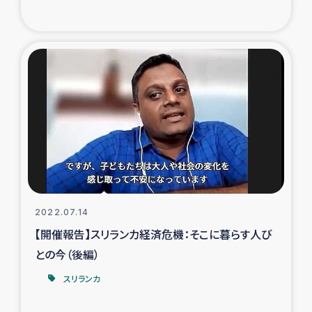
ガザ地区での公園の緑化を通じた支援事業
ガザ地区における被災住民への緊急支援
ガザ地区酪農を通した女性グループの生計支援
ふりかけ普及と食生活改善による栄養改善事業
フェアトレード事業
緊急支援事業
2022.07.14
女性の生計向上を通じた子どもの栄養改善事業
【開催報告】スリランカ経済危機：そこに暮らす人び
との今（後編）
民際教育
スリランカ
食べる