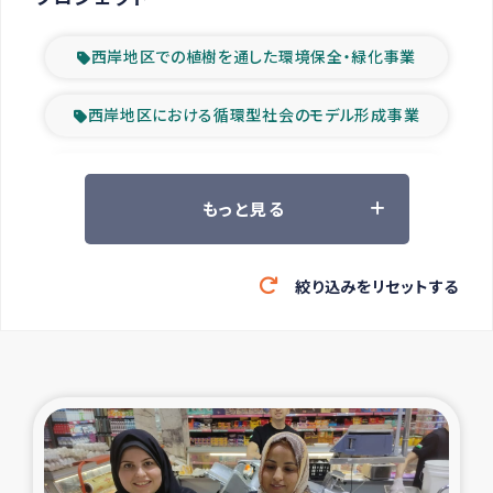
西岸地区での植樹を通した環境保全・緑化事業
西岸地区における循環型社会のモデル形成事業
ツアー参加者の声
もっと見る
山間部農村の水利改善事業
絞り込みをリセットする
緊急救援の時代
森林保全型農業の支援事業
東ティモール豪雨緊急支援
大雨による洪水被災者支援