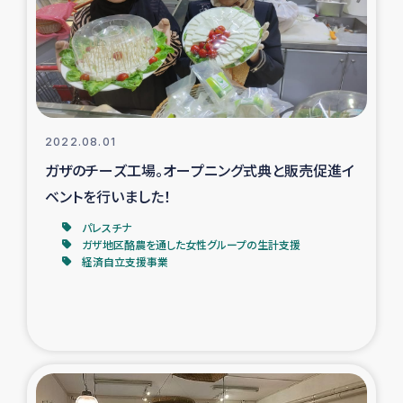
カカオ生産者支援事業
シリア国内避難民・帰還民の生活再建支援
トルコにおけるシリア難民支援事業
2022.08.01
インドネシア中部 スラウェシの地震・津波被災者支援
ガザのチーズ工場。オープニング式典と販売促進イ
ベントを行いました！
スリランカ ムライティブ県帰還民の生活再建支援
パレスチナ
ガザ地区酪農を通した女性グループの生計支援
経済自立支援事業
スリランカ ジャフナ県干物事業
スリランカ 緊急人道支援
スリランカ南部洪水被災者支援