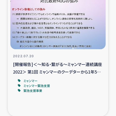
タイ国境ミャンマー移民子ども支援
漁民によるマングローブ植林活動
レバノンでのシリア難民への食糧・越冬支援
レバノンにおける緊急支援
2022.07.20
レバノンでのシリア難民への教育支援事業
[開催報告]＜～知る・繋がる～ミャンマー連続講座
レバノンでのシリア難民・レバノン人への農業支援
2022＞ 第1回 ミャンマーのクーデターから1年5カ
月：悪化する状況のなかで正義と希望を追究する
ミャンマー
海外ルーツの市民との共生
ミャンマー緊急支援
緊急支援事業
神原ゼミxパルシック
石巻市街地在宅被災者支援