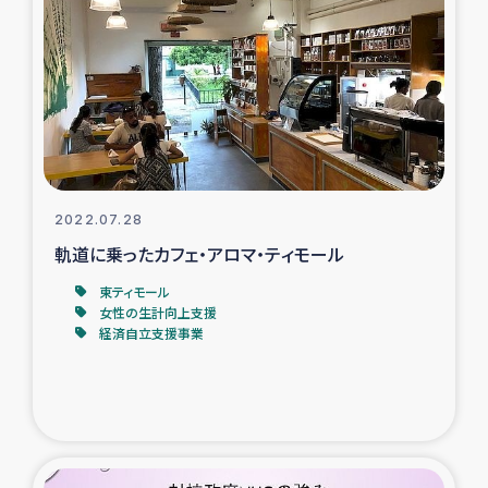
スリランカの南北女性をつなぐサリー・リサイクル・プロ
ジェクト
復興支援事業
民際教育事業
女性グループPIFWANITAによる食品加工事業
2022.07.28
軌道に乗ったカフェ・アロマ・ティモール
ガザ人道支援
東ティモール
女性の生計向上支援
令和6年能登半島地震 緊急支援
経済自立支援事業
国内避難民への物資配付および教育支援
ミャンマー緊急支援