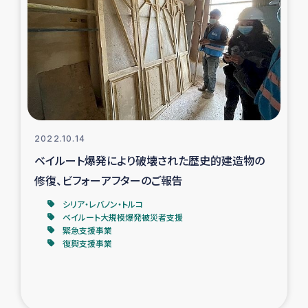
スリランカの南北女性をつなぐサリー・リサイクル・プロ
ジェクト
復興支援事業
民際教育事業
女性グループPIFWANITAによる食品加工事業
2022.10.14
ベイルート爆発により破壊された歴史的建造物の
ガザ人道支援
修復、ビフォーアフターのご報告
令和6年能登半島地震 緊急支援
シリア・レバノン・トルコ
ベイルート大規模爆発被災者支援
緊急支援事業
国内避難民への物資配付および教育支援
復興支援事業
ミャンマー緊急支援