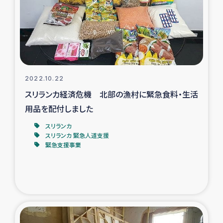
カカオ生産者支援事業
シリア国内避難民・帰還民の生活再建支援
トルコにおけるシリア難民支援事業
2022.10.22
インドネシア中部 スラウェシの地震・津波被災者支援
スリランカ経済危機 北部の漁村に緊急食料・生活
用品を配付しました
スリランカ ムライティブ県帰還民の生活再建支援
スリランカ
スリランカ 緊急人道支援
緊急支援事業
スリランカ ジャフナ県干物事業
スリランカ 緊急人道支援
スリランカ南部洪水被災者支援