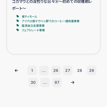
コカマウとの深煎りな日々⑨〜初めての収穫期レ
ポート〜
東ティモール
アイナロ県マウベシ郡でのコーヒー畑改善事業
経済自立支援事業
フェアトレード事業
1
...
26
27
28
29
30
...
97