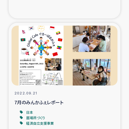
ガザ地区での公園の緑化を通じた支援事業
ガザ地区における被災住民への緊急支援
ガザ地区酪農を通した女性グループの生計支援
ふりかけ普及と食生活改善による栄養改善事業
フェアトレード事業
緊急支援事業
2022.09.21
女性の生計向上を通じた子どもの栄養改善事業
7月のみんかふぇレポート
民際教育
日本
居場所づくり
経済自立支援事業
食べる