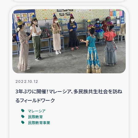
タイ国境ミャンマー移民子ども支援
漁民によるマングローブ植林活動
レバノンでのシリア難民への食糧・越冬支援
レバノンにおける緊急支援
レバノンでのシリア難民への教育支援事業
2022.10.12
レバノンでのシリア難民・レバノン人への農業支援
3年ぶりに開催！マレーシア、多民族共生社会を訪ね
るフィールドワーク
海外ルーツの市民との共生
マレーシア
神原ゼミxパルシック
民際教育
民際教育事業
石巻市街地在宅被災者支援