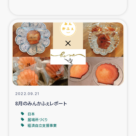
復興応援隊の活動
仮設住宅生活支援・農業復興支援
漁業復興支援
インターン・ボランティア日誌
経済自立支援事業
居場所づくり
2022.09.21
8月のみんかふぇレポート
ガザ空爆被災者への食料支援と農家生産支援
日本
居場所づくり
ガザ地区における羊の畜産支援
経済自立支援事業