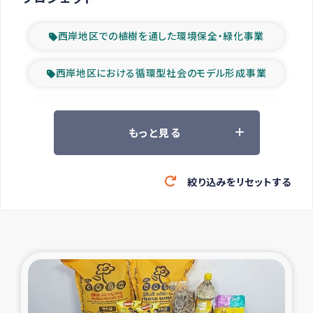
西岸地区での植樹を通した環境保全・緑化事業
西岸地区における循環型社会のモデル形成事業
ツアー参加者の声
もっと見る
山間部農村の水利改善事業
絞り込みをリセットする
緊急救援の時代
森林保全型農業の支援事業
東ティモール豪雨緊急支援
大雨による洪水被災者支援