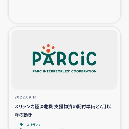
トルコ・シリア地震被災者支援
デニヤヤ小規模紅茶農家支援
コーヒー生産者支援
アイナロ県マウベシ郡でのコーヒー畑改善事業
ベイルート大規模爆発被災者支援
女性の生計向上支援
2022.09.14
アグロフォレストリー（カカオ）事業
スリランカ経済危機 支援物資の配付準備と7月以
降の動き
スリランカ