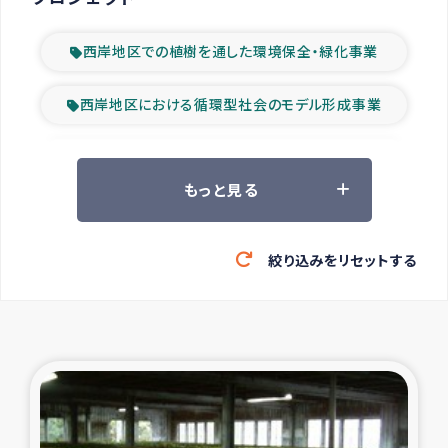
西岸地区での植樹を通した環境保全・緑化事業
西岸地区における循環型社会のモデル形成事業
ツアー参加者の声
もっと見る
山間部農村の水利改善事業
絞り込みをリセットする
緊急救援の時代
森林保全型農業の支援事業
東ティモール豪雨緊急支援
大雨による洪水被災者支援