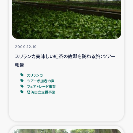
カカオ生産者支援事業
シリア国内避難民・帰還民の生活再建支援
トルコにおけるシリア難民支援事業
2009.12.19
インドネシア中部 スラウェシの地震・津波被災者支援
スリランカ美味しい紅茶の故郷を訪ねる旅：ツアー
報告
スリランカ ムライティブ県帰還民の生活再建支援
スリランカ
ツアー参加者の声
フェアトレード事業
スリランカ ジャフナ県干物事業
経済自立支援事業
スリランカ 緊急人道支援
スリランカ南部洪水被災者支援