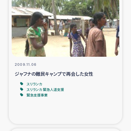
スリランカの南北女性をつなぐサリー・リサイクル・プロ
ジェクト
復興支援事業
民際教育事業
女性グループPIFWANITAによる食品加工事業
2009.11.06
ガザ人道支援
ジャフナの難民キャンプで再会した女性
スリランカ
令和6年能登半島地震 緊急支援
スリランカ 緊急人道支援
緊急支援事業
国内避難民への物資配付および教育支援
ミャンマー緊急支援