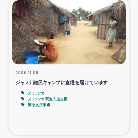
タイ国境ミャンマー移民子ども支援
漁民によるマングローブ植林活動
レバノンでのシリア難民への食糧・越冬支援
レバノンにおける緊急支援
レバノンでのシリア難民への教育支援事業
2009.11.06
ジャフナ難民キャンプに食糧を届けています
レバノンでのシリア難民・レバノン人への農業支援
スリランカ
スリランカ 緊急人道支援
海外ルーツの市民との共生
緊急支援事業
神原ゼミxパルシック
石巻市街地在宅被災者支援