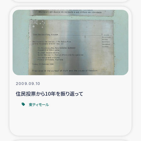
ガザ地区での公園の緑化を通じた支援事業
ガザ地区における被災住民への緊急支援
ガザ地区酪農を通した女性グループの生計支援
ふりかけ普及と食生活改善による栄養改善事業
フェアトレード事業
2009.09.10
緊急支援事業
住民投票から10年を振り返って
女性の生計向上を通じた子どもの栄養改善事業
東ティモール
民際教育
食べる