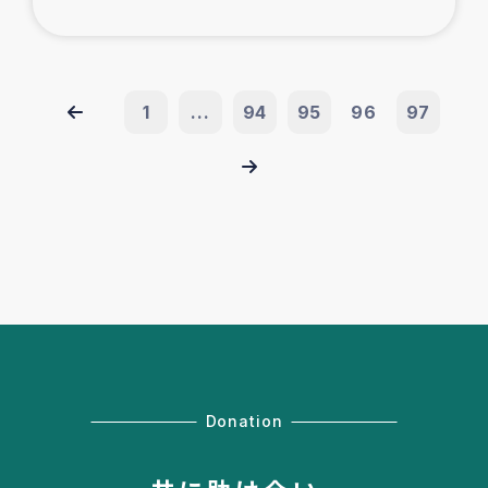
1
...
94
95
96
97
Donation