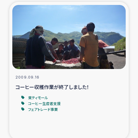
復興応援隊の活動
仮設住宅生活支援・農業復興支援
漁業復興支援
インターン・ボランティア日誌
経済自立支援事業
2009.09.16
コーヒー収穫作業が終了しました！
居場所づくり
東ティモール
コーヒー生産者支援
ガザ空爆被災者への食料支援と農家生産支援
フェアトレード事業
ガザ地区における羊の畜産支援