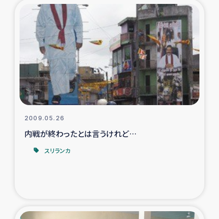
トルコ・シリア地震被災者支援
デニヤヤ小規模紅茶農家支援
コーヒー生産者支援
アイナロ県マウベシ郡でのコーヒー畑改善事業
2009.05.26
ベイルート大規模爆発被災者支援
内戦が終わったとは言うけれど…
女性の生計向上支援
スリランカ
アグロフォレストリー（カカオ）事業