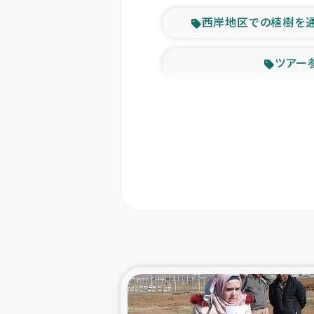
西岸地区での植樹を
ツアー
緊急
東ティモー
カカオ生
トルコにおける
スリランカ ムライテ
スリランカ