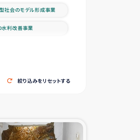
型社会のモデル形成事業
の水利改善事業
農業の支援事業
洪水被災者支援
絞り込みをリセットする
帰還民の生活再建支援
ェシの地震・津波被災者支援
ャフナ県干物事業
部洪水被災者支援