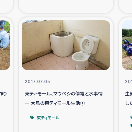
の市民との共生
神原ゼミ
在宅被災者支援
復興応
支援・農業復興支援
漁業
ボランティア日誌
経済自
所づくり
ガザ空爆被災者への
2017.07.05
20
作り
東ティモール、マウベシの停電と水事情
生
ける羊の畜産支援
ガザ地区での公園の
ー 大島の東ティモール生活①
し
被災住民への緊急支援
ガザ地区酪農を通した
東ティモール
活改善による栄養改善事業
フェアト