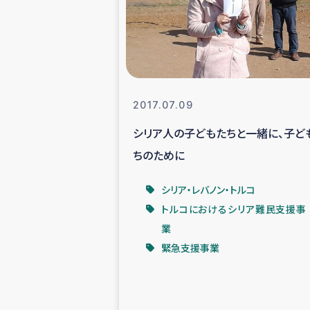
スリランカの南北女性をつ
ェ
民際
2017.07.09
シリア人の子どもたちと一緒に、子ど
ガザ
ちのために
国内避難民への物
シリア・レバノン・トルコ
トルコにおけるシリア難民支援事
タイ国境ミャン
業
緊急支援事業
レバノンでのシリア
レバノンでのシリ