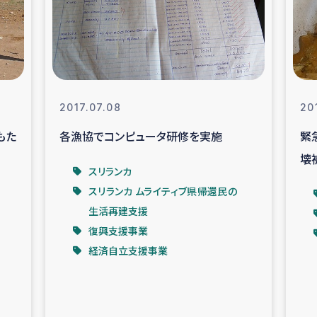
なぐサリー・リサイクル・プロジ
復興
クト
教育事業
女性グループPIFWA
2017.07.08
20
もた
各漁協でコンピュータ研修を実施
緊
人道支援
令和6年能登半
壊
スリランカ
資配付および教育支援
ミャンマ
スリランカ ムライティブ県帰還民の
生活再建支援
マー移民子ども支援
漁民によるマン
復興支援事業
経済自立支援事業
難民への食糧・越冬支援
レバノンに
ア難民への教育支援事業
レバノンでのシリア難民