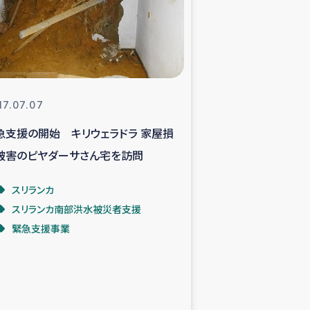
支援事業
NITAによる食品加工事業
17.07.07
急支援の開始 キリウェラドラ 家屋損
島地震 緊急支援
被害のピヤダーサさん宅を訪問
ー緊急支援
スリランカ
スリランカ南部洪水被災者支援
グローブ植林活動
緊急支援事業
おける緊急支援
・レバノン人への農業支援