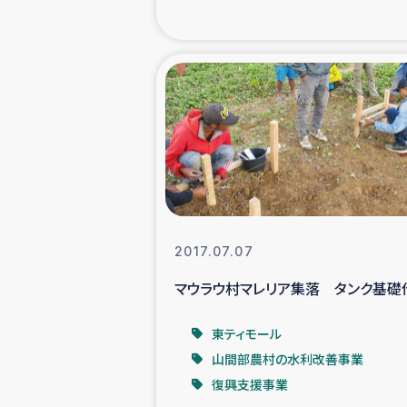
海外ルーツ
石巻市街地
仮設住宅生活
インターン・
居場
2017.07.07
マウラウ村マレリア集落 タンク基礎
ガザ地区にお
東ティモール
ガザ地区における
山間部農村の水利改善事業
復興支援事業
ふりかけ普及と食生