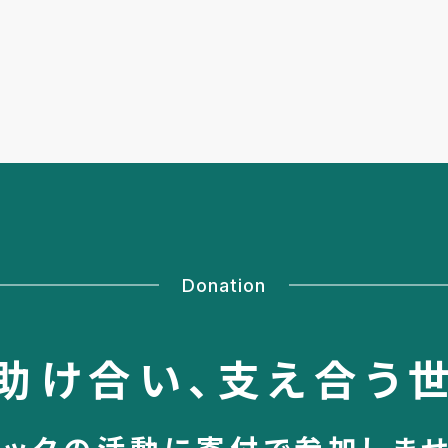
Donation
助け合い、
支え合う
シックの活動に
寄付で参加しま