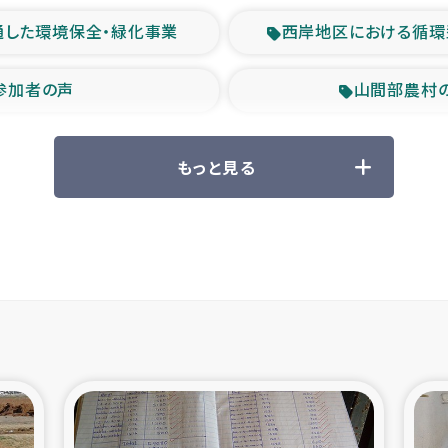
通した環境保全・緑化事業
西岸地区における循環
参加者の声
山間部農村
救援の時代
森林保全型
もっと見る
ル豪雨緊急支援
大雨による
産者支援事業
シリア国内避難民・
シリア難民支援事業
インドネシア中部 スラウ
ィブ県帰還民の生活再建支援
スリランカ ジ
 緊急人道支援
スリランカ南