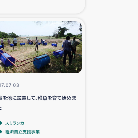
xパルシック
援隊の活動
復興支援
立支援事業
食料支援と農家生産支援
17.07.03
簀を池に設置して、稚魚を育て始めま
緑化を通じた支援事業
た
女性グループの生計支援
スリランカ
経済自立支援事業
レード事業