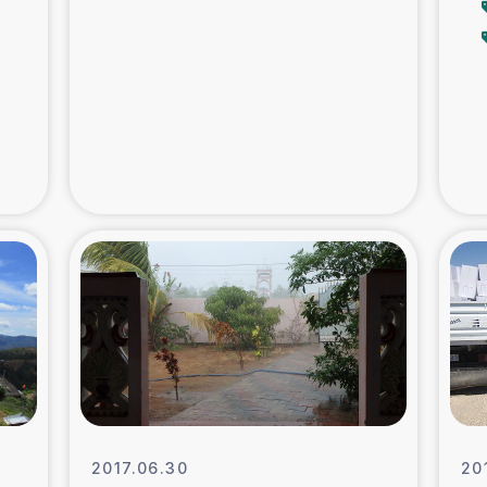
支援事業
女性の生計向上を通じ
際教育
食
ア地震被災者支援
デニヤヤ小規
ー生産者支援
アイナロ県マウベシ郡
規模爆発被災者支援
女性の生
トリー（カカオ）事業
2017.06.30
20