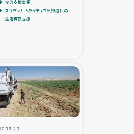
復興支援事業
スリランカ ムライティブ県帰還民の
た子どもの栄養改善事業
生活再建支援
べる
模紅茶農家支援
でのコーヒー畑改善事業
計向上支援
17.06.29