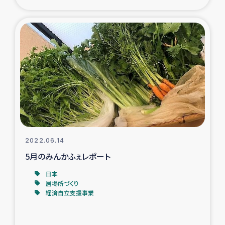
復興応援隊の活動
仮設住宅生活支援・農業復興支援
漁業復興支援
インターン・ボランティア日誌
経済自立支援事業
2022.06.14
居場所づくり
5月のみんかふぇレポート
日本
ガザ空爆被災者への食料支援と農家生産支援
居場所づくり
経済自立支援事業
ガザ地区における羊の畜産支援