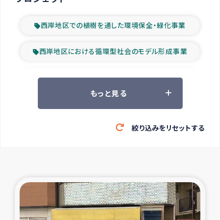
西岸地区での植樹を通した環境保全・緑化事業
西岸地区における循環型社会のモデル形成事業
ツアー参加者の声
もっと見る
山間部農村の水利改善事業
絞り込みをリセットする
緊急救援の時代
森林保全型農業の支援事業
東ティモール豪雨緊急支援
大雨による洪水被災者支援