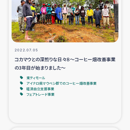
スリランカの南北女性をつなぐサリー・リサイクル・プロ
ジェクト
復興支援事業
民際教育事業
2022.07.05
女性グループPIFWANITAによる食品加工事業
コカマウとの深煎りな日々８～コーヒー畑改善事業
の3年目が始まりました～
ガザ人道支援
東ティモール
アイナロ県マウベシ郡でのコーヒー畑改善事業
令和6年能登半島地震 緊急支援
経済自立支援事業
フェアトレード事業
国内避難民への物資配付および教育支援
ミャンマー緊急支援