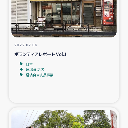
カカオ生産者支援事業
シリア国内避難民・帰還民の生活再建支援
トルコにおけるシリア難民支援事業
2022.07.06
インドネシア中部 スラウェシの地震・津波被災者支援
ボランティアレポート Vol.1
日本
スリランカ ムライティブ県帰還民の生活再建支援
居場所づくり
経済自立支援事業
スリランカ ジャフナ県干物事業
スリランカ 緊急人道支援
スリランカ南部洪水被災者支援