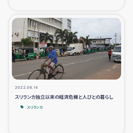
ガザ地区での公園の緑化を通じた支援事業
ガザ地区における被災住民への緊急支援
ガザ地区酪農を通した女性グループの生計支援
ふりかけ普及と食生活改善による栄養改善事業
フェアトレード事業
緊急支援事業
2022.06.14
スリランカ独立以来の経済危機と人びとの暮らし
女性の生計向上を通じた子どもの栄養改善事業
スリランカ
民際教育
食べる