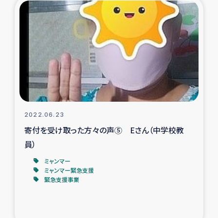
タイ国境ミャンマー移民子ども支援
漁民によるマングローブ植林活動
レバノンでのシリア難民への食糧・越冬支援
レバノンにおける緊急支援
レバノンでのシリア難民への教育支援事業
2022.06.23
寄付を受け取った方々の声⑤ Eさん（中学校教
レバノンでのシリア難民・レバノン人への農業支援
員）
海外ルーツの市民との共生
ミャンマー
ミャンマー緊急支援
緊急支援事業
神原ゼミxパルシック
石巻市街地在宅被災者支援