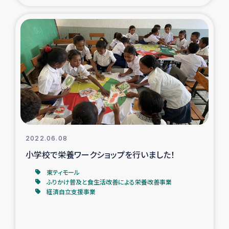
トルコ・シリア地震被災者支援
デニヤヤ小規模紅茶農家支援
コーヒー生産者支援
アイナロ県マウベシ郡でのコーヒー畑改善事業
ベイルート大規模爆発被災者支援
2022.06.08
小学校で栄養ワークショップを行いました！
女性の生計向上支援
東ティモール
ふりかけ普及と食生活改善による栄養改善事業
アグロフォレストリー（カカオ）事業
経済自立支援事業