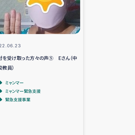
支援事業
NITAによる食品加工事業
22.06.23
付を受け取った方々の声⑤ Eさん（中
島地震 緊急支援
校教員）
ー緊急支援
ミャンマー
ミャンマー緊急支援
グローブ植林活動
緊急支援事業
おける緊急支援
・レバノン人への農業支援