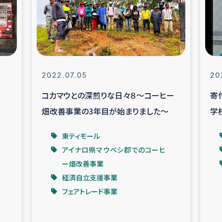
なぐサリー・リサイクル・プロジ
復興
クト
教育事業
女性グループPIFWA
2022.07.05
20
コカマウとの深煎りな日々８～コーヒー
寄
人道支援
令和6年能登半
畑改善事業の3年目が始まりました～
学
資配付および教育支援
ミャンマ
東ティモール
アイナロ県マウベシ郡でのコーヒ
マー移民子ども支援
漁民によるマン
ー畑改善事業
経済自立支援事業
難民への食糧・越冬支援
レバノンに
フェアトレード事業
ア難民への教育支援事業
レバノンでのシリア難民