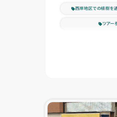
西岸地区での植樹を
ツアー
緊急
東ティモー
カカオ生
トルコにおける
スリランカ ムライテ
スリランカ