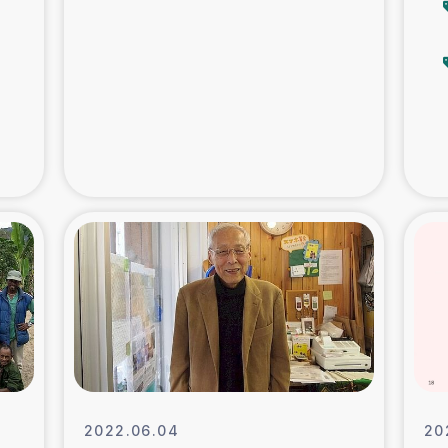
支援事業
女性の生計向上を通じ
際教育
食
ア地震被災者支援
デニヤヤ小規
ー生産者支援
アイナロ県マウベシ郡
規模爆発被災者支援
女性の生
トリー（カカオ）事業
2022.06.04
20