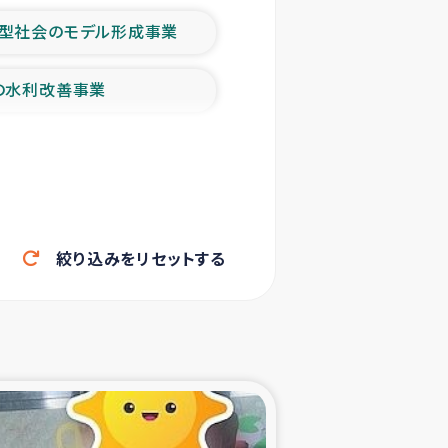
型社会のモデル形成事業
の水利改善事業
農業の支援事業
洪水被災者支援
絞り込みをリセットする
帰還民の生活再建支援
ェシの地震・津波被災者支援
ャフナ県干物事業
部洪水被災者支援