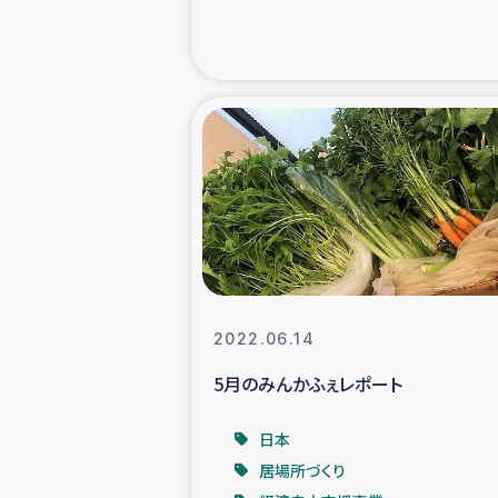
海外ルーツ
石巻市街地
仮設住宅生活
インターン・
居場
2022.06.14
ガザ地区にお
5月のみんかふぇレポート
ガザ地区における
日本
居場所づくり
ふりかけ普及と食生