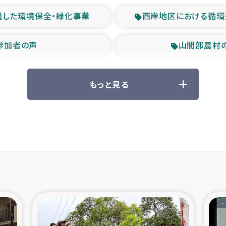
通した環境保全・緑化事業
西岸地区における循環
参加者の声
山間部農村
救援の時代
森林保全型
もっと見る
ル豪雨緊急支援
大雨による
産者支援事業
シリア国内避難民・
シリア難民支援事業
インドネシア中部 スラウ
ィブ県帰還民の生活再建支援
スリランカ ジ
 緊急人道支援
スリランカ南