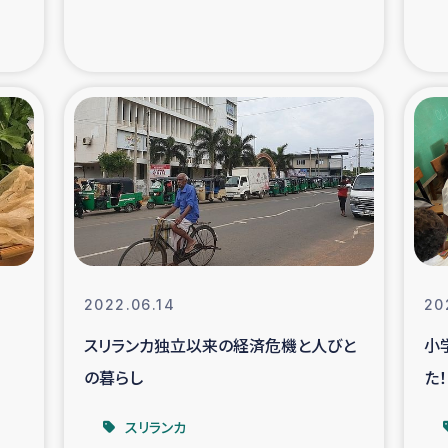
の市民との共生
神原ゼミ
在宅被災者支援
復興応
支援・農業復興支援
漁業
ボランティア日誌
経済自
所づくり
ガザ空爆被災者への
2022.06.14
20
ける羊の畜産支援
ガザ地区での公園の
スリランカ独立以来の経済危機と人びと
小
の暮らし
た！
被災住民への緊急支援
ガザ地区酪農を通した
スリランカ
活改善による栄養改善事業
フェアト