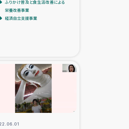
ふりかけ普及と食生活改善による
栄養改善事業
た子どもの栄養改善事業
経済自立支援事業
べる
模紅茶農家支援
でのコーヒー畑改善事業
計向上支援
22.06.01