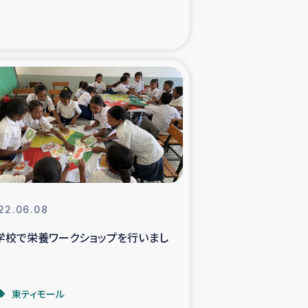
xパルシック
援隊の活動
復興支援
立支援事業
食料支援と農家生産支援
22.06.08
緑化を通じた支援事業
学校で栄養ワークショップを行いまし
女性グループの生計支援
東ティモール
レード事業