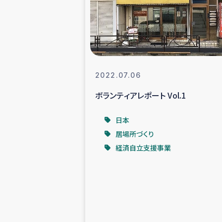
スリランカの南北女性をつ
ェ
民際
2022.07.06
ボランティアレポート Vol.1
ガザ
日本
国内避難民への物
居場所づくり
経済自立支援事業
タイ国境ミャン
レバノンでのシリア
レバノンでのシリ