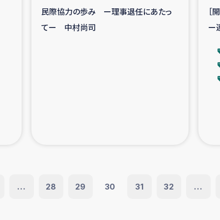
民際協力の歩み ー理事退任にあたっ
［
てー 中村尚司
ー
力
...
28
29
30
31
32
...