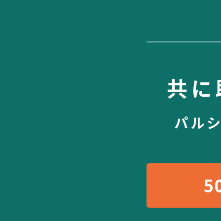
共に
パル
5