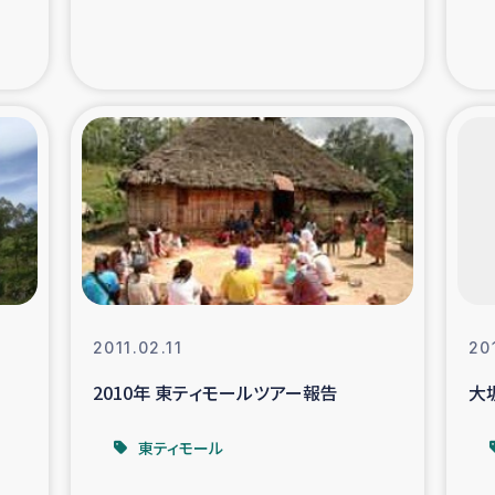
支援事業
女性の生計向上を通じ
際教育
食
ア地震被災者支援
デニヤヤ小規
ー生産者支援
アイナロ県マウベシ郡
規模爆発被災者支援
女性の生
2011.02.11
20
トリー（カカオ）事業
2010年 東ティモールツアー報告
大
東ティモール