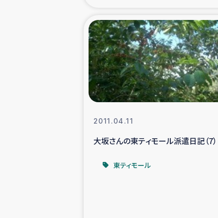
海外ルーツ
石巻市街地
仮設住宅生活
インターン・
2011.04.11
居場
大坂さんの東ティモール派遣日記（7）
ガザ地区にお
東ティモール
ガザ地区における
ふりかけ普及と食生