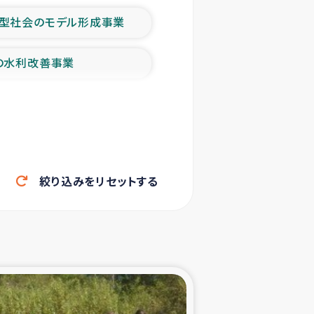
型社会のモデル形成事業
の水利改善事業
農業の支援事業
洪水被災者支援
絞り込みをリセットする
帰還民の生活再建支援
ェシの地震・津波被災者支援
ャフナ県干物事業
部洪水被災者支援