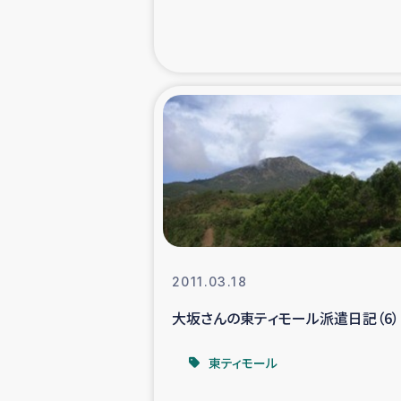
緊急
民
トルコ・シリ
コーヒ
ベイルート大
2011.03.18
アグロフォレス
大坂さんの東ティモール派遣日記（6）
東ティモール