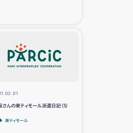
た子どもの栄養改善事業
べる
模紅茶農家支援
でのコーヒー畑改善事業
計向上支援
11.02.01
坂さんの東ティモール派遣日記（5）
東ティモール