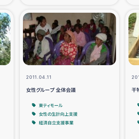
の市民との共生
神原ゼミ
在宅被災者支援
復興応
支援・農業復興支援
漁業
ボランティア日誌
経済自
2011.04.11
20
所づくり
ガザ空爆被災者への
女性グループ 全体会議
干
ける羊の畜産支援
ガザ地区での公園の
東ティモール
女性の生計向上支援
被災住民への緊急支援
ガザ地区酪農を通した
経済自立支援事業
活改善による栄養改善事業
フェアト