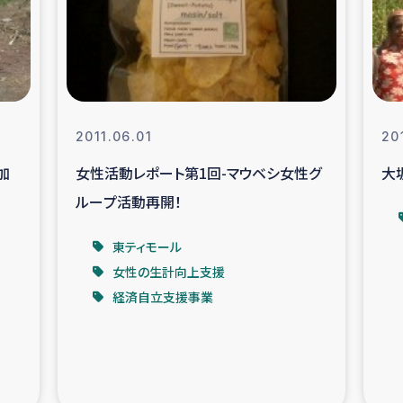
なぐサリー・リサイクル・プロジ
復興
クト
教育事業
女性グループPIFWA
2011.06.01
201
加
女性活動レポート第1回-マウベシ女性グ
大
人道支援
令和6年能登半
ループ活動再開！
資配付および教育支援
ミャンマ
東ティモール
女性の生計向上支援
マー移民子ども支援
漁民によるマン
経済自立支援事業
難民への食糧・越冬支援
レバノンに
ア難民への教育支援事業
レバノンでのシリア難民