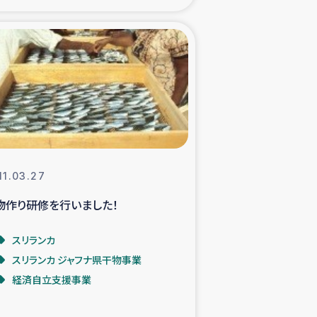
xパルシック
援隊の活動
復興支援
立支援事業
11.03.27
食料支援と農家生産支援
物作り研修を行いました！
緑化を通じた支援事業
スリランカ
スリランカ ジャフナ県干物事業
女性グループの生計支援
経済自立支援事業
レード事業