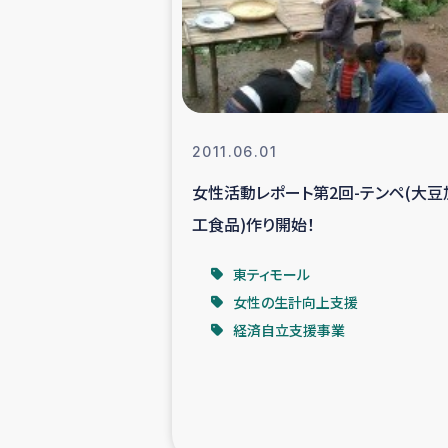
スリランカの南北女性をつ
ェ
民際
2011.06.01
女性活動レポート第2回-テンペ(大豆
ガザ
工食品)作り開始！
国内避難民への物
東ティモール
女性の生計向上支援
タイ国境ミャン
経済自立支援事業
レバノンでのシリア
レバノンでのシリ