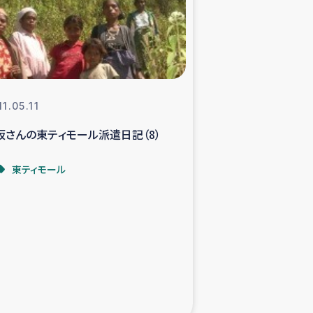
支援事業
NITAによる食品加工事業
1.05.11
坂さんの東ティモール派遣日記（8）
島地震 緊急支援
東ティモール
ー緊急支援
グローブ植林活動
おける緊急支援
・レバノン人への農業支援