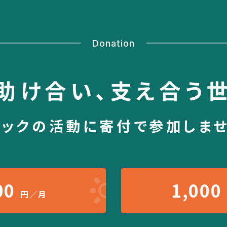
Donation
助け合い、
支え合う
シックの活動に
寄付で参加しま
00
1,000
円／月