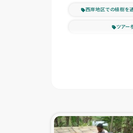
西岸地区での植樹を
ツアー
緊急
東ティモー
カカオ生
トルコにおける
スリランカ ムライテ
スリランカ