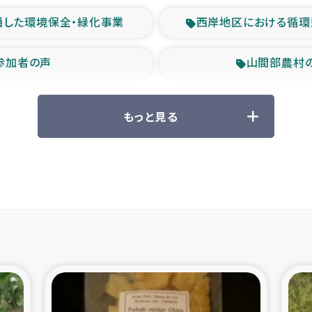
通した環境保全・緑化事業
西岸地区における循環
参加者の声
山間部農村
救援の時代
森林保全型
もっと見る
ル豪雨緊急支援
大雨による
産者支援事業
シリア国内避難民・
シリア難民支援事業
インドネシア中部 スラウ
ィブ県帰還民の生活再建支援
スリランカ ジ
 緊急人道支援
スリランカ南