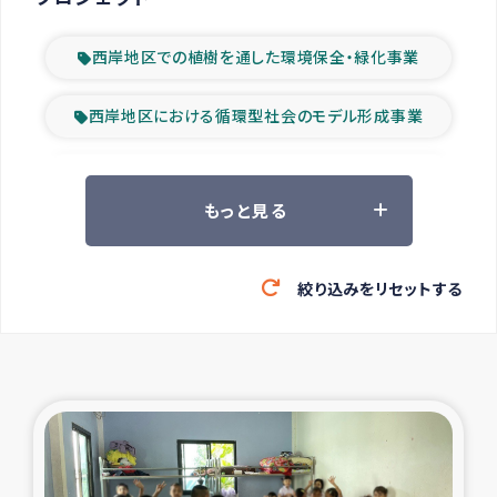
西岸地区での植樹を通した環境保全・緑化事業
西岸地区における循環型社会のモデル形成事業
ツアー参加者の声
もっと見る
山間部農村の水利改善事業
絞り込みをリセットする
緊急救援の時代
森林保全型農業の支援事業
東ティモール豪雨緊急支援
大雨による洪水被災者支援