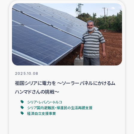
タイ国境ミャンマー移民子ども支援
漁民によるマングローブ植林活動
レバノンでのシリア難民への食糧・越冬支援
レバノンにおける緊急支援
レバノンでのシリア難民への教育支援事業
2025.10.08
レバノンでのシリア難民・レバノン人への農業支援
祖国シリアに電力を ～ソーラーパネルにかけるム
ハンマドさんの挑戦～
海外ルーツの市民との共生
シリア・レバノン・トルコ
シリア国内避難民・帰還民の生活再建支援
神原ゼミxパルシック
経済自立支援事業
石巻市街地在宅被災者支援