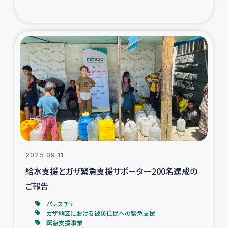
ガザ地区での公園の緑化を通じた支援事業
ガザ地区における被災住民への緊急支援
ガザ地区酪農を通した女性グループの生計支援
ふりかけ普及と食生活改善による栄養改善事業
フェアトレード事業
緊急支援事業
2025.09.11
女性の生計向上を通じた子どもの栄養改善事業
給水支援とガザ緊急支援サポーター200名達成の
ご報告
民際教育
パレスチナ
ガザ地区における被災住民への緊急支援
食べる
緊急支援事業