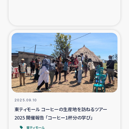
トルコ・シリア地震被災者支援
デニヤヤ小規模紅茶農家支援
コーヒー生産者支援
アイナロ県マウベシ郡でのコーヒー畑改善事業
ベイルート大規模爆発被災者支援
女性の生計向上支援
2025.09.10
アグロフォレストリー（カカオ）事業
東ティモール コーヒーの生産地を訪ねるツアー
2025 開催報告 「コーヒー1杯分の学び」
東ティモール