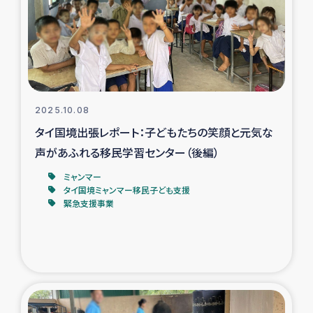
カカオ生産者支援事業
シリア国内避難民・帰還民の生活再建支援
トルコにおけるシリア難民支援事業
2025.10.08
インドネシア中部 スラウェシの地震・津波被災者支援
タイ国境出張レポート：子どもたちの笑顔と元気な
声があふれる移民学習センター（後編）
スリランカ ムライティブ県帰還民の生活再建支援
ミャンマー
タイ国境ミャンマー移民子ども支援
緊急支援事業
スリランカ ジャフナ県干物事業
スリランカ 緊急人道支援
スリランカ南部洪水被災者支援