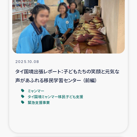
スリランカの南北女性をつなぐサリー・リサイクル・プロ
ジェクト
復興支援事業
民際教育事業
女性グループPIFWANITAによる食品加工事業
2025.10.08
タイ国境出張レポート：子どもたちの笑顔と元気な
ガザ人道支援
声があふれる移民学習センター （前編）
令和6年能登半島地震 緊急支援
ミャンマー
タイ国境ミャンマー移民子ども支援
緊急支援事業
国内避難民への物資配付および教育支援
ミャンマー緊急支援