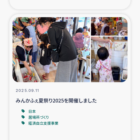
復興応援隊の活動
仮設住宅生活支援・農業復興支援
漁業復興支援
インターン・ボランティア日誌
経済自立支援事業
2025.09.11
居場所づくり
みんかふぇ夏祭り2025を開催しました
ガザ空爆被災者への食料支援と農家生産支援
日本
居場所づくり
経済自立支援事業
ガザ地区における羊の畜産支援