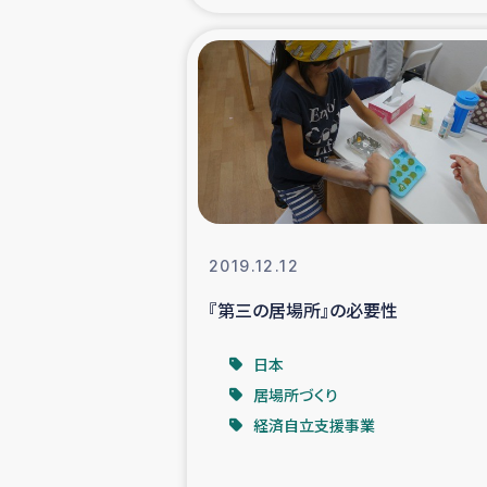
海外ルーツ
石巻市街地
仮設住宅生活
インターン・
2019.12.12
居場
『第三の居場所』の必要性
ガザ地区にお
日本
居場所づくり
ガザ地区における
経済自立支援事業
ふりかけ普及と食生