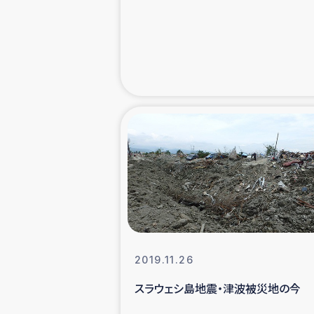
緊急
民
トルコ・シリ
コーヒ
ベイルート大
アグロフォレス
2019.11.26
スラウェシ島地震・津波被災地の今