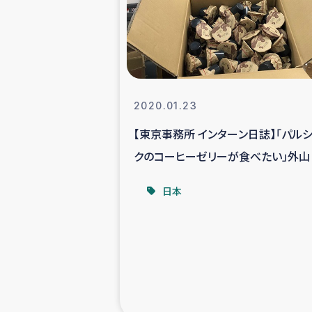
スリランカの南北女性をつ
ェ
民際
2020.01.23
【東京事務所 インターン日誌】「パル
ガザ
クのコーヒーゼリーが食べたい」外山
国内避難民への物
日本
タイ国境ミャン
レバノンでのシリア
レバノンでのシリ