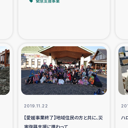
緊急支援事業
支援事業
女性の生計向上を通じ
際教育
食
ア地震被災者支援
デニヤヤ小規
ー生産者支援
アイナロ県マウベシ郡
規模爆発被災者支援
女性の生
トリー（カカオ）事業
2019.11.22
20
【愛媛事業終了】地域住民の方と共に、災
ハ
害復興支援に携わって