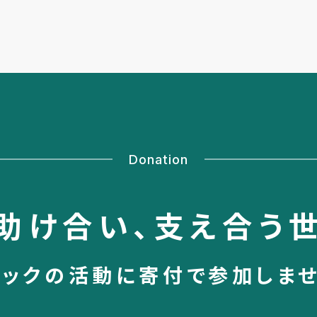
Donation
助け合い、
支え合う
シックの活動に
寄付で参加しま