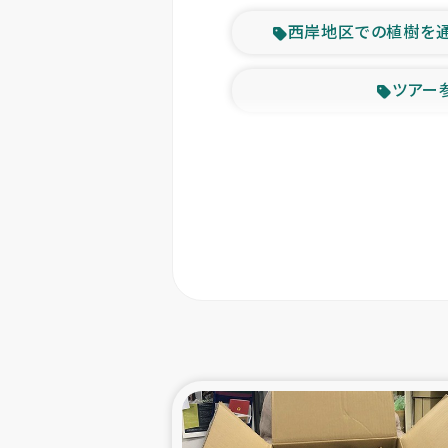
西岸地区での植樹を
ツアー
緊急
東ティモー
カカオ生
トルコにおける
スリランカ ムライテ
スリランカ