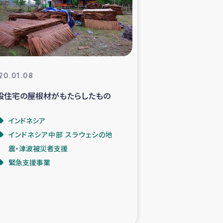
支援事業
NITAによる食品加工事業
20.01.08
設住宅の屋根材がもたらしたもの
島地震 緊急支援
インドネシア
ー緊急支援
インドネシア中部 スラウェシの地
震・津波被災者支援
グローブ植林活動
緊急支援事業
おける緊急支援
・レバノン人への農業支援