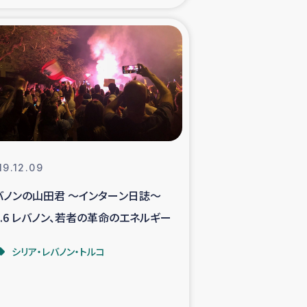
xパルシック
援隊の活動
復興支援
立支援事業
19.12.09
食料支援と農家生産支援
バノンの山田君 ～インターン日誌～
ol.6 レバノン、若者の革命のエネルギー
緑化を通じた支援事業
シリア・レバノン・トルコ
女性グループの生計支援
レード事業