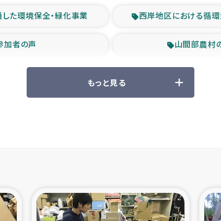
通した環境保全・緑化事業
西岸地区における循環
参加者の声
山間部農村
救援の時代
森林保全型
もっと見る
ル豪雨緊急支援
大雨による
産者支援事業
シリア国内避難民・
シリア難民支援事業
インドネシア中部 スラウ
ィブ県帰還民の生活再建支援
スリランカ ジ
 緊急人道支援
スリランカ南