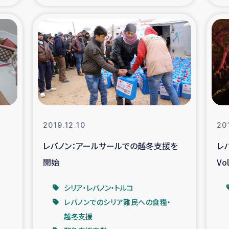
の市民との共生
神原ゼミ
在宅被災者支援
復興応
支援・農業復興支援
漁業
ボランティア日誌
経済自
2019.12.10
20
所づくり
ガザ空爆被災者への
レバノン：アールサールでの越冬支援を
レ
開始
V
ける羊の畜産支援
ガザ地区での公園の
シリア・レバノン・トルコ
被災住民への緊急支援
ガザ地区酪農を通した
レバノンでのシリア難民への食糧・
越冬支援
活改善による栄養改善事業
フェアト