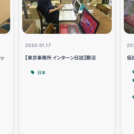
なぐサリー・リサイクル・プロジ
復興
クト
教育事業
女性グループPIFWA
2020.01.17
20
シッ
【東京事務所 インターン日誌】勝沼
仮
人道支援
令和6年能登半
日本
資配付および教育支援
ミャンマ
マー移民子ども支援
漁民によるマン
難民への食糧・越冬支援
レバノンに
ア難民への教育支援事業
レバノンでのシリア難民