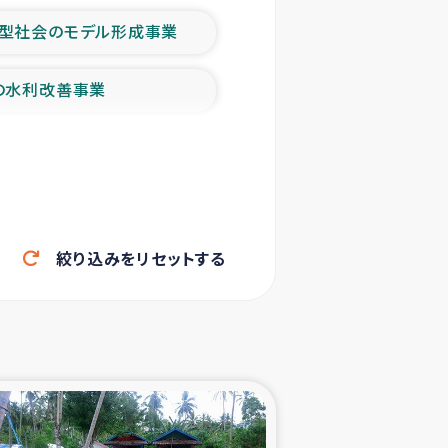
型社会のモデル形成事業
の水利改善事業
農業の支援事業
洪水被災者支援
絞り込みをリセットする
帰還民の生活再建支援
ェシの地震・津波被災者支援
ャフナ県干物事業
部洪水被災者支援