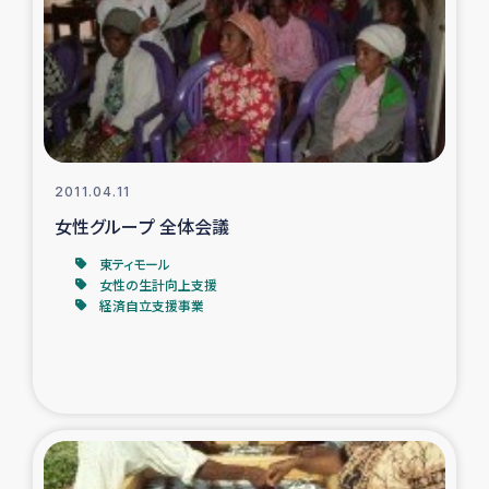
トルコ・シリア地震被災者支援
デニヤヤ小規模紅茶農家支援
コーヒー生産者支援
2011.04.11
アイナロ県マウベシ郡でのコーヒー畑改善事業
女性グループ 全体会議
東ティモール
ベイルート大規模爆発被災者支援
女性の生計向上支援
経済自立支援事業
女性の生計向上支援
アグロフォレストリー（カカオ）事業