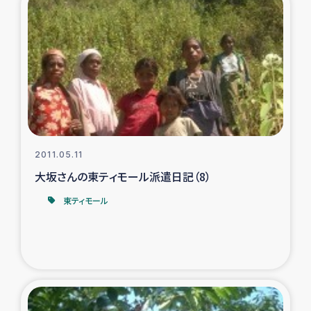
復興応援隊の活動
仮設住宅生活支援・農業復興支援
漁業復興支援
インターン・ボランティア日誌
2011.05.11
経済自立支援事業
大坂さんの東ティモール派遣日記（8）
東ティモール
居場所づくり
ガザ空爆被災者への食料支援と農家生産支援
ガザ地区における羊の畜産支援