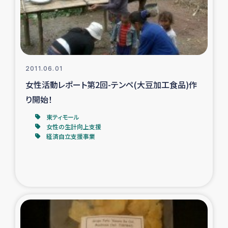
スリランカの南北女性をつなぐサリー・リサイクル・プロ
ジェクト
復興支援事業
2011.06.01
民際教育事業
女性活動レポート第2回-テンペ(大豆加工食品)作
女性グループPIFWANITAによる食品加工事業
り開始！
東ティモール
ガザ人道支援
女性の生計向上支援
経済自立支援事業
令和6年能登半島地震 緊急支援
国内避難民への物資配付および教育支援
ミャンマー緊急支援