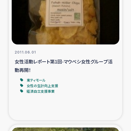
タイ国境ミャンマー移民子ども支援
漁民によるマングローブ植林活動
レバノンでのシリア難民への食糧・越冬支援
レバノンにおける緊急支援
2011.06.01
女性活動レポート第1回-マウベシ女性グループ活
レバノンでのシリア難民への教育支援事業
動再開！
レバノンでのシリア難民・レバノン人への農業支援
東ティモール
女性の生計向上支援
経済自立支援事業
海外ルーツの市民との共生
神原ゼミxパルシック
石巻市街地在宅被災者支援