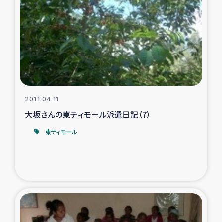
ガザ地区での公園の緑化を通じた支援事業
ガザ地区における被災住民への緊急支援
ガザ地区酪農を通した女性グループの生計支援
ふりかけ普及と食生活改善による栄養改善事業
2011.04.11
フェアトレード事業
大坂さんの東ティモール派遣日記（7）
東ティモール
緊急支援事業
女性の生計向上を通じた子どもの栄養改善事業
民際教育
食べる