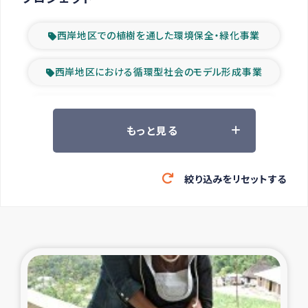
西岸地区での植樹を通した環境保全・緑化事業
西岸地区における循環型社会のモデル形成事業
ツアー参加者の声
もっと見る
山間部農村の水利改善事業
絞り込みをリセットする
緊急救援の時代
森林保全型農業の支援事業
東ティモール豪雨緊急支援
大雨による洪水被災者支援