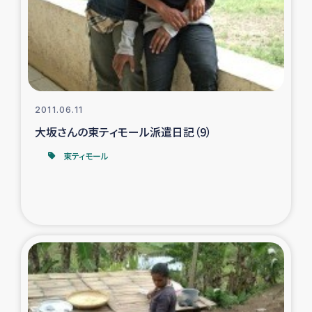
カカオ生産者支援事業
シリア国内避難民・帰還民の生活再建支援
トルコにおけるシリア難民支援事業
2011.06.11
インドネシア中部 スラウェシの地震・津波被災者支援
大坂さんの東ティモール派遣日記（9）
東ティモール
スリランカ ムライティブ県帰還民の生活再建支援
スリランカ ジャフナ県干物事業
スリランカ 緊急人道支援
スリランカ南部洪水被災者支援