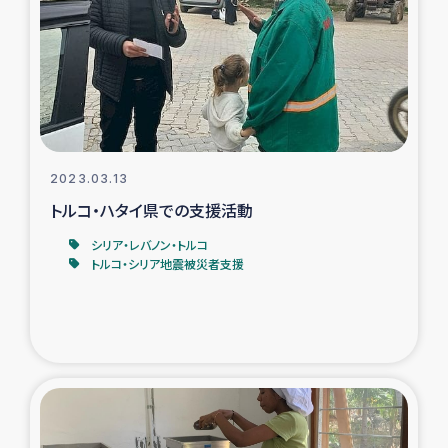
タイ国境ミャンマー移民子ども支援
漁民によるマングローブ植林活動
レバノンでのシリア難民への食糧・越冬支援
レバノンにおける緊急支援
2023.03.13
トルコ・ハタイ県での支援活動
レバノンでのシリア難民への教育支援事業
シリア・レバノン・トルコ
トルコ・シリア地震被災者支援
レバノンでのシリア難民・レバノン人への農業支援
海外ルーツの市民との共生
神原ゼミxパルシック
石巻市街地在宅被災者支援