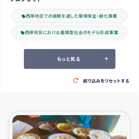
西岸地区での植樹を通した環境保全・緑化事業
西岸地区における循環型社会のモデル形成事業
ツアー参加者の声
もっと見る
山間部農村の水利改善事業
絞り込みをリセットする
緊急救援の時代
森林保全型農業の支援事業
東ティモール豪雨緊急支援
大雨による洪水被災者支援