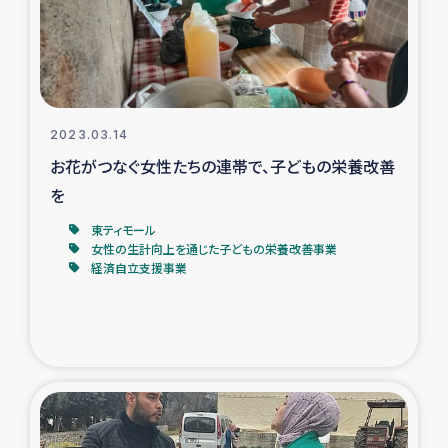
スリランカの南北女性をつなぐサリー・リサイクル・プロ
ジェクト
復興支援事業
2023.03.14
民際教育事業
お花がつなぐ女性たちの連帯で、子どもの栄養改善
女性グループPIFWANITAによる食品加工事業
を
東ティモール
ガザ人道支援
女性の生計向上を通じた子どもの栄養改善事業
経済自立支援事業
令和6年能登半島地震 緊急支援
国内避難民への物資配付および教育支援
ミャンマー緊急支援