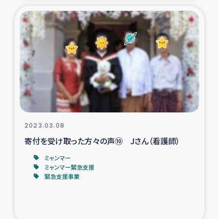
ガザ地区での公園の緑化を通じた支援事業
ガザ地区における被災住民への緊急支援
ガザ地区酪農を通した女性グループの生計支援
ふりかけ普及と食生活改善による栄養改善事業
フェアトレード事業
2023.03.08
緊急支援事業
寄付を受け取った方々の声⑩ Jさん（看護師）
ミャンマー
女性の生計向上を通じた子どもの栄養改善事業
ミャンマー緊急支援
緊急支援事業
民際教育
食べる