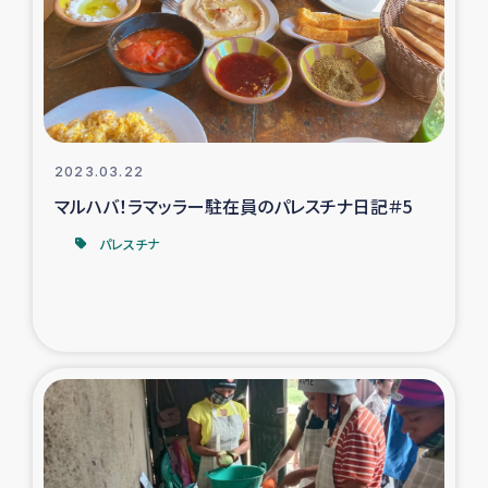
カカオ生産者支援事業
シリア国内避難民・帰還民の生活再建支援
トルコにおけるシリア難民支援事業
2023.03.22
インドネシア中部 スラウェシの地震・津波被災者支援
マルハバ！ラマッラー駐在員のパレスチナ日記＃5
パレスチナ
スリランカ ムライティブ県帰還民の生活再建支援
スリランカ ジャフナ県干物事業
スリランカ 緊急人道支援
スリランカ南部洪水被災者支援