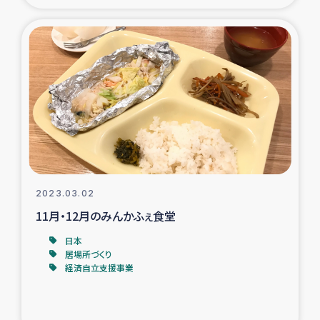
トルコ・シリア地震被災者支援
デニヤヤ小規模紅茶農家支援
コーヒー生産者支援
アイナロ県マウベシ郡でのコーヒー畑改善事業
ベイルート大規模爆発被災者支援
2023.03.02
11月・12月のみんかふぇ食堂
女性の生計向上支援
日本
居場所づくり
アグロフォレストリー（カカオ）事業
経済自立支援事業