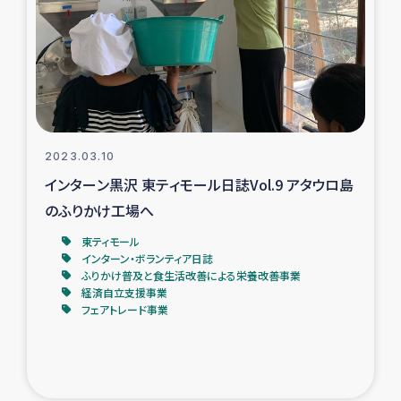
復興応援隊の活動
仮設住宅生活支援・農業復興支援
漁業復興支援
2023.03.10
インターン・ボランティア日誌
インターン黒沢 東ティモール日誌Vol.9 アタウロ島
のふりかけ工場へ
経済自立支援事業
東ティモール
インターン・ボランティア日誌
居場所づくり
ふりかけ普及と食生活改善による栄養改善事業
経済自立支援事業
フェアトレード事業
ガザ空爆被災者への食料支援と農家生産支援
ガザ地区における羊の畜産支援