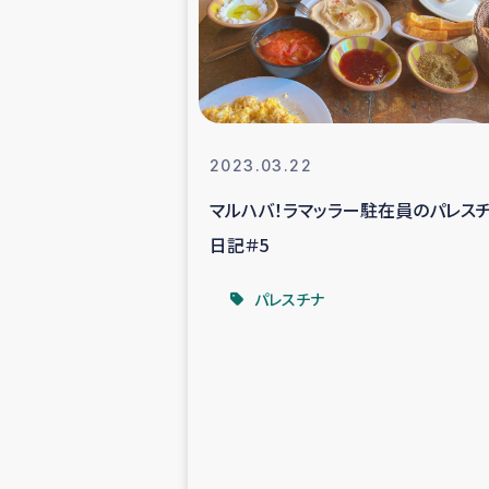
スリランカの南北女性をつ
ェ
民際
2023.03.22
マルハバ！ラマッラー駐在員のパレス
ガザ
日記＃5
国内避難民への物
パレスチナ
タイ国境ミャン
レバノンでのシリア
レバノンでのシリ