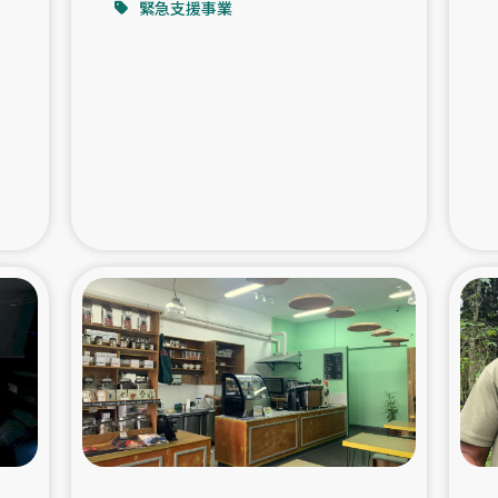
緊急支援事業
支援事業
女性の生計向上を通じ
際教育
食
ア地震被災者支援
デニヤヤ小規
ー生産者支援
アイナロ県マウベシ郡
規模爆発被災者支援
女性の生
トリー（カカオ）事業