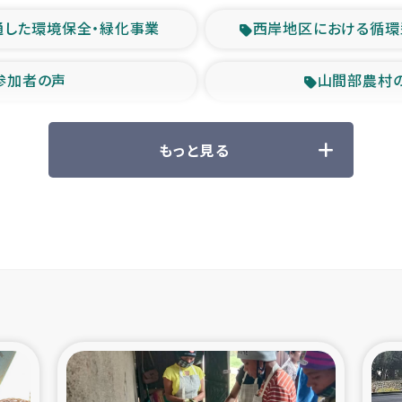
通した環境保全・緑化事業
西岸地区における循環
参加者の声
山間部農村
救援の時代
森林保全型
もっと見る
ル豪雨緊急支援
大雨による
産者支援事業
シリア国内避難民・
シリア難民支援事業
インドネシア中部 スラウ
ィブ県帰還民の生活再建支援
スリランカ ジ
 緊急人道支援
スリランカ南