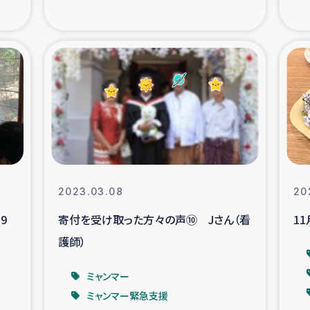
の市民との共生
神原ゼミ
在宅被災者支援
復興応
支援・農業復興支援
漁業
ボランティア日誌
経済自
所づくり
ガザ空爆被災者への
2023.03.08
20
9
寄付を受け取った方々の声⑩ Jさん（看
1
ける羊の畜産支援
ガザ地区での公園の
護師）
被災住民への緊急支援
ガザ地区酪農を通した
ミャンマー
ミャンマー緊急支援
活改善による栄養改善事業
フェアト