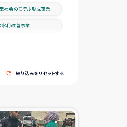
型社会のモデル形成事業
の水利改善事業
農業の支援事業
洪水被災者支援
絞り込みをリセットする
帰還民の生活再建支援
ェシの地震・津波被災者支援
ャフナ県干物事業
部洪水被災者支援