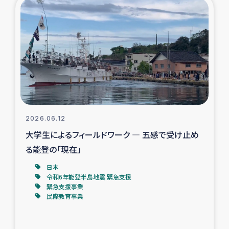
復興応援隊の活動
仮設住宅生活支援・農業復興支援
漁業復興支援
インターン・ボランティア日誌
2026.06.12
経済自立支援事業
大学生によるフィールドワーク ― 五感で受け止め
る能登の「現在」
居場所づくり
日本
令和6年能登半島地震 緊急支援
ガザ空爆被災者への食料支援と農家生産支援
緊急支援事業
民際教育事業
ガザ地区における羊の畜産支援