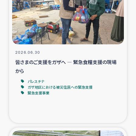
スリランカの南北女性をつなぐサリー・リサイクル・プロ
ジェクト
復興支援事業
民際教育事業
2026.06.30
女性グループPIFWANITAによる食品加工事業
皆さまのご支援をガザへ ― 緊急食糧支援の現場
から
ガザ人道支援
パレスチナ
ガザ地区における被災住民への緊急支援
令和6年能登半島地震 緊急支援
緊急支援事業
国内避難民への物資配付および教育支援
ミャンマー緊急支援