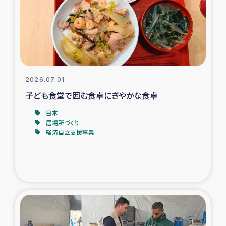
カカオ生産者支援事業
シリア国内避難民・帰還民の生活再建支援
トルコにおけるシリア難民支援事業
2026.07.01
インドネシア中部 スラウェシの地震・津波被災者支援
子ども食堂で囲む食卓にぎやかな食卓
日本
スリランカ ムライティブ県帰還民の生活再建支援
居場所づくり
経済自立支援事業
スリランカ ジャフナ県干物事業
スリランカ 緊急人道支援
スリランカ南部洪水被災者支援