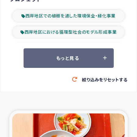
西岸地区での植樹を通した環境保全・緑化事業
西岸地区における循環型社会のモデル形成事業
ツアー参加者の声
もっと見る
山間部農村の水利改善事業
絞り込みをリセットする
緊急救援の時代
森林保全型農業の支援事業
東ティモール豪雨緊急支援
大雨による洪水被災者支援