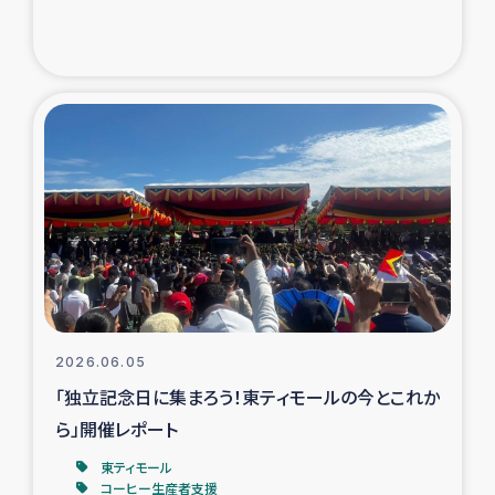
トルコ・シリア地震被災者支援
デニヤヤ小規模紅茶農家支援
コーヒー生産者支援
アイナロ県マウベシ郡でのコーヒー畑改善事業
ベイルート大規模爆発被災者支援
女性の生計向上支援
2026.06.05
「独立記念日に集まろう！東ティモールの今とこれか
アグロフォレストリー（カカオ）事業
ら」開催レポート
東ティモール
コーヒー生産者支援