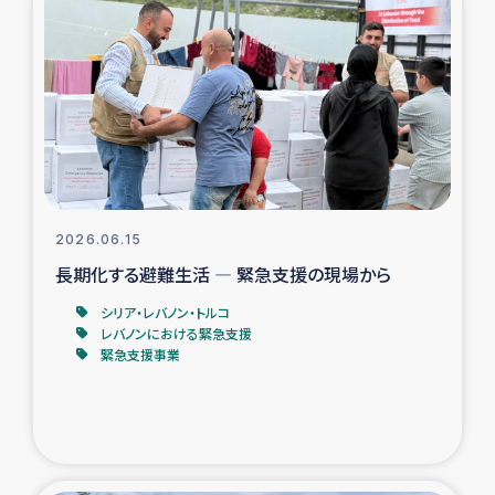
タイ国境ミャンマー移民子ども支援
漁民によるマングローブ植林活動
レバノンでのシリア難民への食糧・越冬支援
レバノンにおける緊急支援
2026.06.15
レバノンでのシリア難民への教育支援事業
長期化する避難生活 ― 緊急支援の現場から
レバノンでのシリア難民・レバノン人への農業支援
シリア・レバノン・トルコ
レバノンにおける緊急支援
緊急支援事業
海外ルーツの市民との共生
神原ゼミxパルシック
石巻市街地在宅被災者支援