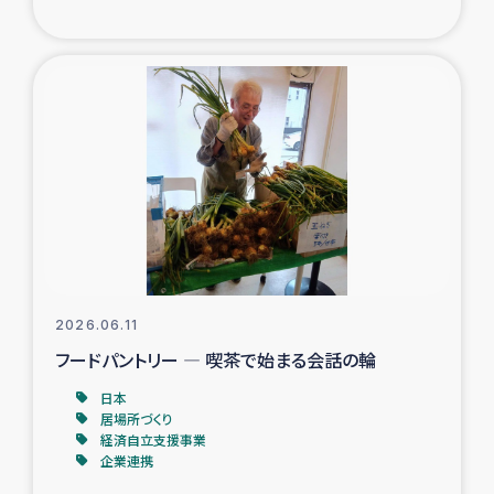
ガザ地区での公園の緑化を通じた支援事業
ガザ地区における被災住民への緊急支援
ガザ地区酪農を通した女性グループの生計支援
ふりかけ普及と食生活改善による栄養改善事業
フェアトレード事業
緊急支援事業
2026.06.11
フードパントリー ― 喫茶で始まる会話の輪
女性の生計向上を通じた子どもの栄養改善事業
日本
居場所づくり
民際教育
経済自立支援事業
企業連携
食べる