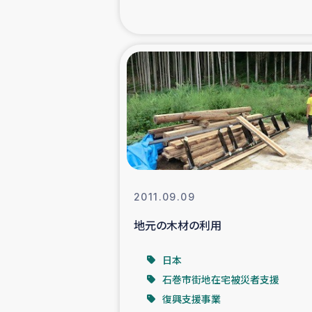
緊急
民
トルコ・シリ
コーヒ
ベイルート大
2011.09.09
地元の木材の利用
アグロフォレス
日本
石巻市街地在宅被災者支援
復興支援事業