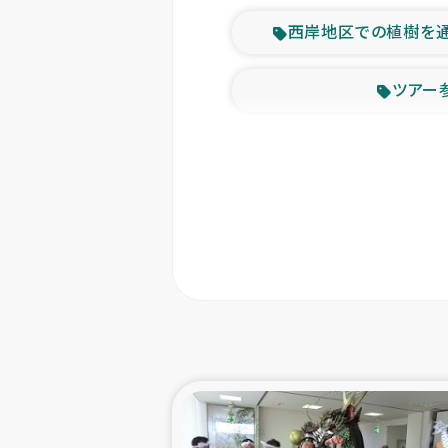
西岸地区での植樹を
ツアー
緊急
東ティモー
カカオ生
トルコにおける
スリランカ ムライテ
スリランカ