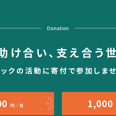
Donation
助け合い、
支え合う
シックの活動に
寄付で参加しま
00
1,000
円／月