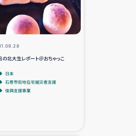
支援事業
NITAによる食品加工事業
11.09.28
日の北大生レポート＠おちゃっこ
島地震 緊急支援
日本
ー緊急支援
石巻市街地在宅被災者支援
復興支援事業
グローブ植林活動
おける緊急支援
・レバノン人への農業支援