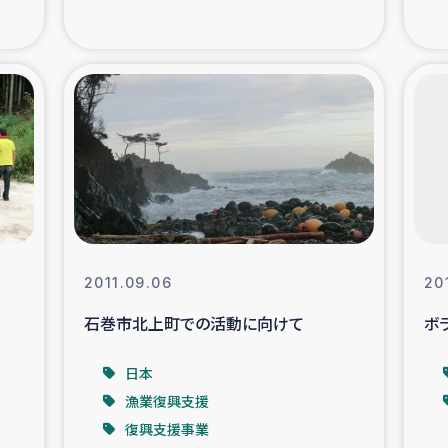
支援事業
女性の生計向上を通じ
際教育
食
ア地震被災者支援
デニヤヤ小規
ー生産者支援
アイナロ県マウベシ郡
規模爆発被災者支援
女性の生
2011.09.06
20
石巻市北上町での活動に向けて
ボ
トリー（カカオ）事業
日本
漁業復興支援
復興支援事業