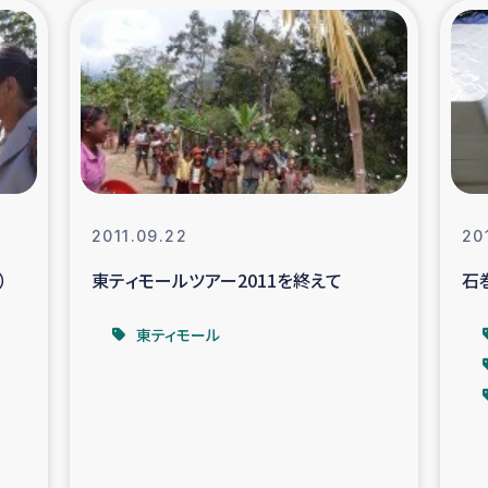
の市民との共生
神原ゼミ
在宅被災者支援
復興応
支援・農業復興支援
漁業
ボランティア日誌
経済自
2011.09.22
20
）
東ティモールツアー2011を終えて
石
所づくり
ガザ空爆被災者への
東ティモール
ける羊の畜産支援
ガザ地区での公園の
被災住民への緊急支援
ガザ地区酪農を通した
活改善による栄養改善事業
フェアト