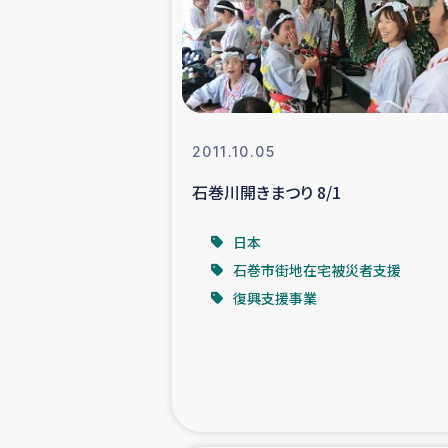
スリランカの南北女性をつ
ェ
民際
2011.10.05
石巻川開きまつり 8/1
ガザ
日本
国内避難民への物
石巻市街地在宅被災者支援
復興支援事業
タイ国境ミャン
レバノンでのシリア
レバノンでのシリ