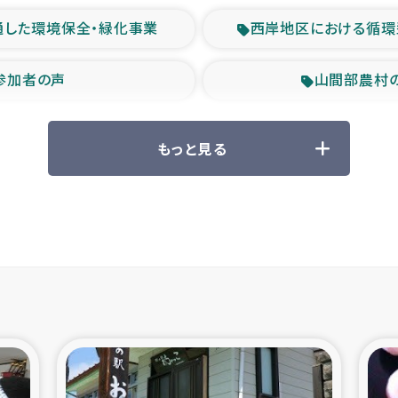
通した環境保全・緑化事業
西岸地区における循環
参加者の声
山間部農村
救援の時代
森林保全型
もっと見る
ル豪雨緊急支援
大雨による
産者支援事業
シリア国内避難民・
シリア難民支援事業
インドネシア中部 スラウ
ィブ県帰還民の生活再建支援
スリランカ ジ
 緊急人道支援
スリランカ南