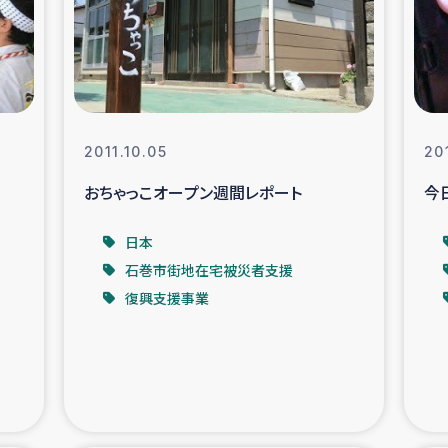
なぐサリー・リサイクル・プロジ
復興
クト
教育事業
女性グループPIFWA
2011.10.05
20
おちゃっこオープン週間レポート
今
人道支援
令和6年能登半
日本
資配付および教育支援
ミャンマ
石巻市街地在宅被災者支援
復興支援事業
マー移民子ども支援
漁民によるマン
難民への食糧・越冬支援
レバノンに
ア難民への教育支援事業
レバノンでのシリア難民