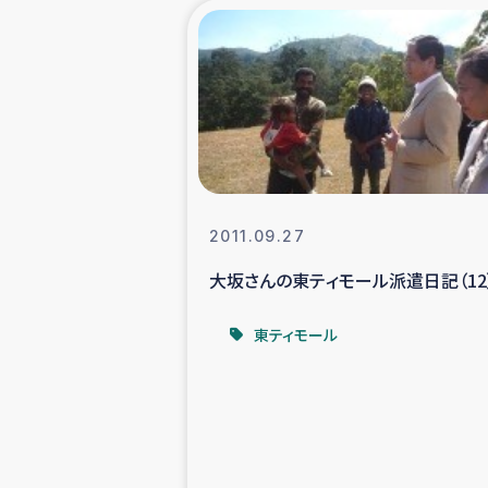
海外ルーツ
石巻市街地
仮設住宅生活
インターン・
2011.09.27
大坂さんの東ティモール派遣日記（12
居場
東ティモール
ガザ地区にお
ガザ地区における
ふりかけ普及と食生