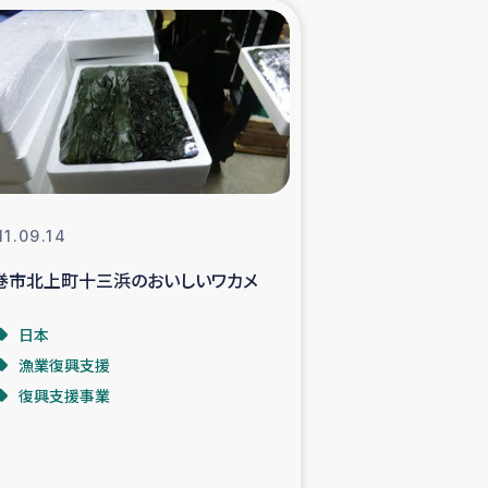
xパルシック
援隊の活動
復興支援
立支援事業
11.09.14
巻市北上町十三浜のおいしいワカメ
食料支援と農家生産支援
日本
緑化を通じた支援事業
漁業復興支援
復興支援事業
女性グループの生計支援
レード事業