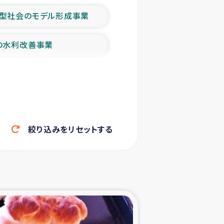
型社会のモデル形成事業
の水利改善事業
農業の支援事業
洪水被災者支援
絞り込みをリセットする
帰還民の生活再建支援
ェシの地震・津波被災者支援
ャフナ県干物事業
部洪水被災者支援