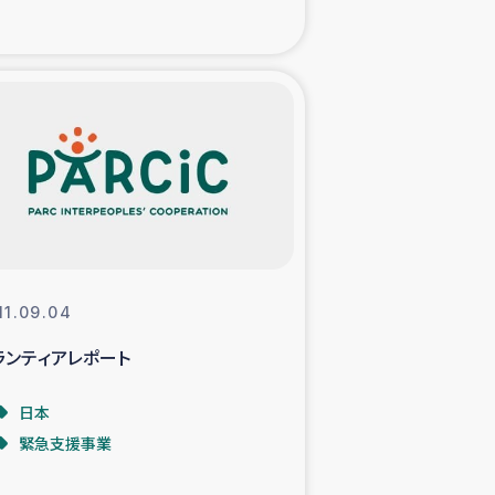
た子どもの栄養改善事業
べる
模紅茶農家支援
でのコーヒー畑改善事業
計向上支援
11.09.04
ランティアレポート
日本
緊急支援事業