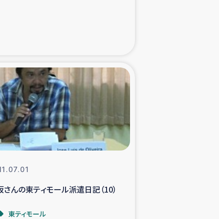
た子どもの栄養改善事業
べる
模紅茶農家支援
でのコーヒー畑改善事業
計向上支援
11.07.01
坂さんの東ティモール派遣日記（10）
東ティモール