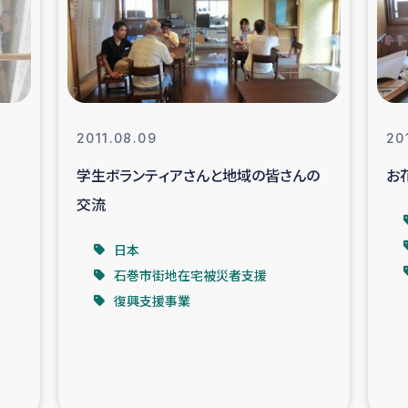
なぐサリー・リサイクル・プロジ
復興
クト
教育事業
女性グループPIFWA
2011.08.09
20
学生ボランティアさんと地域の皆さんの
お
人道支援
令和6年能登半
交流
資配付および教育支援
ミャンマ
日本
石巻市街地在宅被災者支援
マー移民子ども支援
漁民によるマン
復興支援事業
難民への食糧・越冬支援
レバノンに
ア難民への教育支援事業
レバノンでのシリア難民