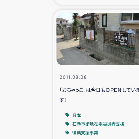
海外ルーツ
石巻市街地
仮設住宅生活
インターン・
2011.08.08
居場
「おちゃっこ」は今日もＯＰＥＮしてい
す！
ガザ地区にお
日本
ガザ地区における
石巻市街地在宅被災者支援
復興支援事業
ふりかけ普及と食生