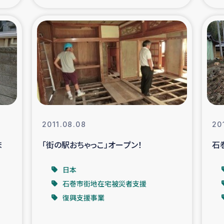
の市民との共生
神原ゼミ
在宅被災者支援
復興応
支援・農業復興支援
漁業
ボランティア日誌
経済自
2011.08.08
20
所づくり
ガザ空爆被災者への
ま
「街の駅おちゃっこ」オープン！
石
ける羊の畜産支援
ガザ地区での公園の
日本
石巻市街地在宅被災者支援
被災住民への緊急支援
ガザ地区酪農を通した
復興支援事業
活改善による栄養改善事業
フェアト