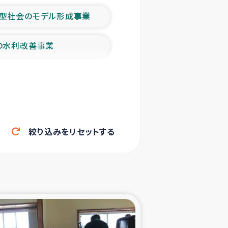
型社会のモデル形成事業
の水利改善事業
農業の支援事業
洪水被災者支援
絞り込みをリセットする
帰還民の生活再建支援
ェシの地震・津波被災者支援
ャフナ県干物事業
部洪水被災者支援