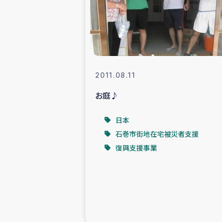
スリランカの南北女性をつ
ェ
民際
2011.08.11
お庭♪
ガザ
日本
国内避難民への物
石巻市街地在宅被災者支援
復興支援事業
タイ国境ミャン
レバノンでのシリア
レバノンでのシリ