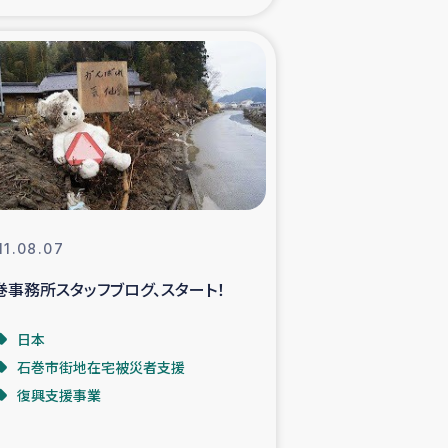
xパルシック
援隊の活動
復興支援
立支援事業
11.08.07
食料支援と農家生産支援
巻事務所スタッフブログ、スタート！
緑化を通じた支援事業
日本
石巻市街地在宅被災者支援
女性グループの生計支援
復興支援事業
レード事業