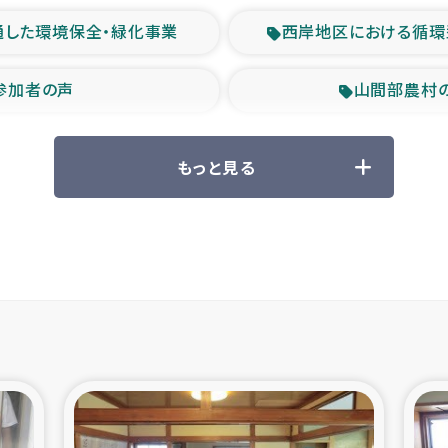
通した環境保全・緑化事業
西岸地区における循環
参加者の声
山間部農村
救援の時代
森林保全型
もっと見る
ル豪雨緊急支援
大雨による
産者支援事業
シリア国内避難民・
シリア難民支援事業
インドネシア中部 スラウ
ィブ県帰還民の生活再建支援
スリランカ ジ
 緊急人道支援
スリランカ南