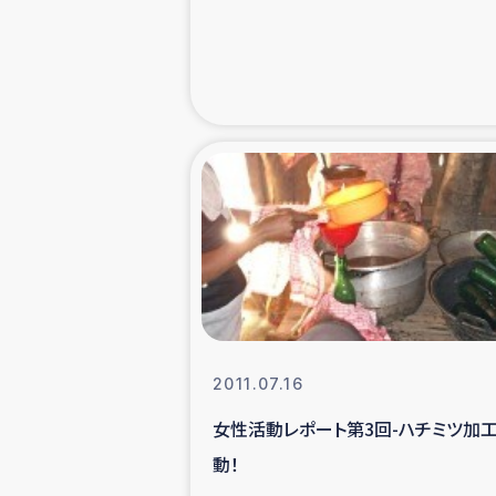
緊急
民
トルコ・シリ
コーヒ
ベイルート大
アグロフォレス
2011.07.16
女性活動レポート第3回-ハチミツ加
動！