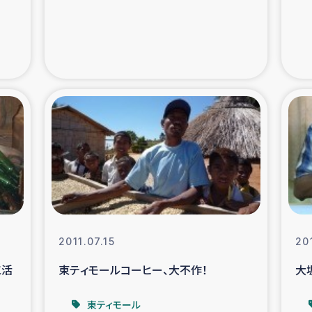
支援事業
女性の生計向上を通じ
際教育
食
ア地震被災者支援
デニヤヤ小規
ー生産者支援
アイナロ県マウベシ郡
規模爆発被災者支援
女性の生
トリー（カカオ）事業
2011.07.15
20
工活
東ティモールコーヒー、大不作！
大
東ティモール