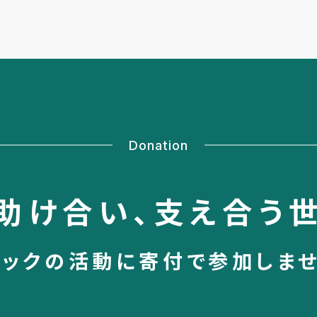
Donation
助け合い、
支え合う
シックの活動に
寄付で参加しま