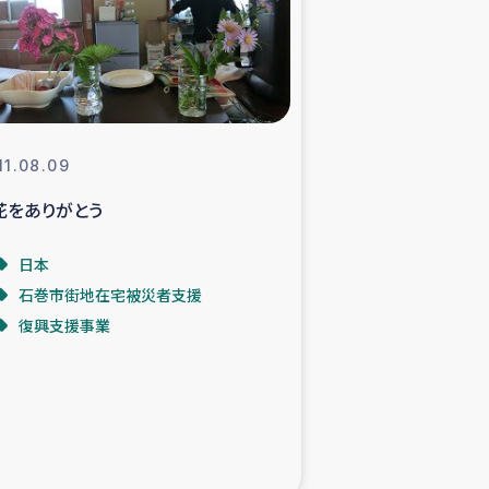
支援事業
NITAによる食品加工事業
11.08.09
花をありがとう
島地震 緊急支援
日本
ー緊急支援
石巻市街地在宅被災者支援
復興支援事業
グローブ植林活動
おける緊急支援
・レバノン人への農業支援