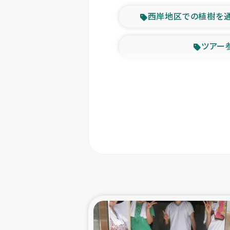
西岸地区での植樹を
ツアー
緊急
東ティモー
カカオ生
トルコにおける
スリランカ ムライテ
スリランカ