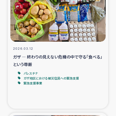
タイ国境ミャンマー移民子ども支援
漁民によるマングローブ植林活動
レバノンでのシリア難民への食糧・越冬支援
レバノンにおける緊急支援
2026.03.12
ガザ ― 終わりの見えない危機の中で守る「食べる」
レバノンでのシリア難民への教育支援事業
という尊厳
レバノンでのシリア難民・レバノン人への農業支援
パレスチナ
ガザ地区における被災住民への緊急支援
緊急支援事業
海外ルーツの市民との共生
神原ゼミxパルシック
石巻市街地在宅被災者支援