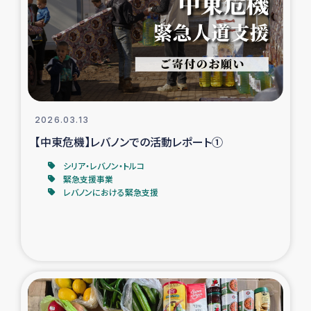
スリランカの南北女性をつなぐサリー・リサイクル・プロ
ジェクト
復興支援事業
民際教育事業
2026.03.13
女性グループPIFWANITAによる食品加工事業
【中東危機】レバノンでの活動レポート①
シリア・レバノン・トルコ
ガザ人道支援
緊急支援事業
レバノンにおける緊急支援
令和6年能登半島地震 緊急支援
国内避難民への物資配付および教育支援
ミャンマー緊急支援