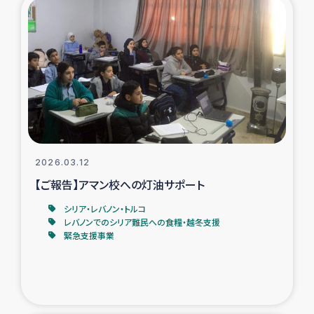
復興応援隊の活動
仮設住宅生活支援・農業復興支援
漁業復興支援
インターン・ボランティア日誌
2026.03.12
経済自立支援事業
【ご報告】アマン校への灯油サポート
シリア・レバノン・トルコ
居場所づくり
レバノンでのシリア難民への食糧・越冬支援
緊急支援事業
ガザ空爆被災者への食料支援と農家生産支援
ガザ地区における羊の畜産支援