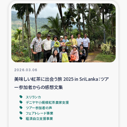
ガザ地区での公園の緑化を通じた支援事業
ガザ地区における被災住民への緊急支援
ガザ地区酪農を通した女性グループの生計支援
ふりかけ普及と食生活改善による栄養改善事業
フェアトレード事業
2026.03.06
美味しい紅茶に出会う旅 2025 in SriLanka：ツア
緊急支援事業
ー参加者からの感想文集
女性の生計向上を通じた子どもの栄養改善事業
スリランカ
デニヤヤ小規模紅茶農家支援
ツアー参加者の声
民際教育
フェアトレード事業
経済自立支援事業
食べる