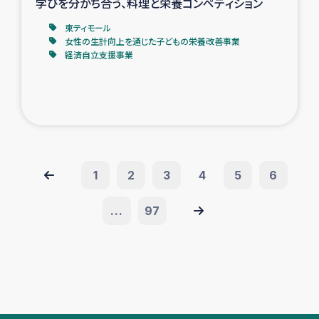
学びを分かち合う、料理と栄養コンペティション
東ティモール
女性の生計向上を通じた子どもの栄養改善事業
経済自立支援事業
1
2
3
4
5
6
...
97