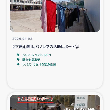
カカオ生産者支援事業
シリア国内避難民・帰還民の生活再建支援
トルコにおけるシリア難民支援事業
2026.04.02
インドネシア中部 スラウェシの地震・津波被災者支援
【中東危機】レバノンでの活動レポート②
シリア・レバノン・トルコ
スリランカ ムライティブ県帰還民の生活再建支援
緊急支援事業
レバノンにおける緊急支援
スリランカ ジャフナ県干物事業
スリランカ 緊急人道支援
スリランカ南部洪水被災者支援