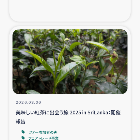
トルコ・シリア地震被災者支援
デニヤヤ小規模紅茶農家支援
コーヒー生産者支援
アイナロ県マウベシ郡でのコーヒー畑改善事業
ベイルート大規模爆発被災者支援
女性の生計向上支援
2026.03.06
美味しい紅茶に出会う旅 2025 in SriLanka：開催
アグロフォレストリー（カカオ）事業
報告
ツアー参加者の声
フェアトレード事業