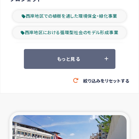
西岸地区での植樹を通した環境保全・緑化事業
西岸地区における循環型社会のモデル形成事業
ツアー参加者の声
もっと見る
山間部農村の水利改善事業
絞り込みをリセットする
緊急救援の時代
森林保全型農業の支援事業
東ティモール豪雨緊急支援
大雨による洪水被災者支援