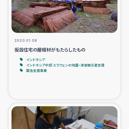
タイ国境ミャンマー移民子ども支援
漁民によるマングローブ植林活動
レバノンでのシリア難民への食糧・越冬支援
2020.01.08
レバノンにおける緊急支援
仮設住宅の屋根材がもたらしたもの
インドネシア
レバノンでのシリア難民への教育支援事業
インドネシア中部 スラウェシの地震・津波被災者支援
緊急支援事業
レバノンでのシリア難民・レバノン人への農業支援
海外ルーツの市民との共生
神原ゼミxパルシック
石巻市街地在宅被災者支援