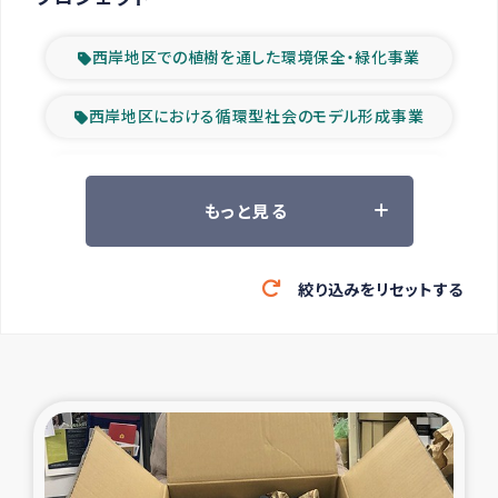
西岸地区での植樹を通した環境保全・緑化事業
西岸地区における循環型社会のモデル形成事業
ツアー参加者の声
もっと見る
山間部農村の水利改善事業
絞り込みをリセットする
緊急救援の時代
森林保全型農業の支援事業
東ティモール豪雨緊急支援
大雨による洪水被災者支援