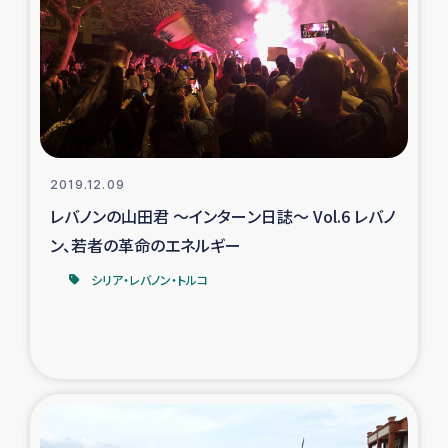
トルコ・シリア地震被災者支援
デニヤヤ小規模紅茶農家支援
コーヒー生産者支援
2019.12.09
アイナロ県マウベシ郡でのコーヒー畑改善事業
レバノンの山田君 ～インターン日誌～ Vol.6 レバノ
ン、若者の革命のエネルギー
ベイルート大規模爆発被災者支援
シリア・レバノン・トルコ
女性の生計向上支援
アグロフォレストリー（カカオ）事業