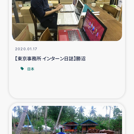
スリランカの南北女性をつなぐサリー・リサイクル・プロ
ジェクト
復興支援事業
民際教育事業
2020.01.17
女性グループPIFWANITAによる食品加工事業
【東京事務所 インターン日誌】勝沼
日本
ガザ人道支援
令和6年能登半島地震 緊急支援
国内避難民への物資配付および教育支援
ミャンマー緊急支援