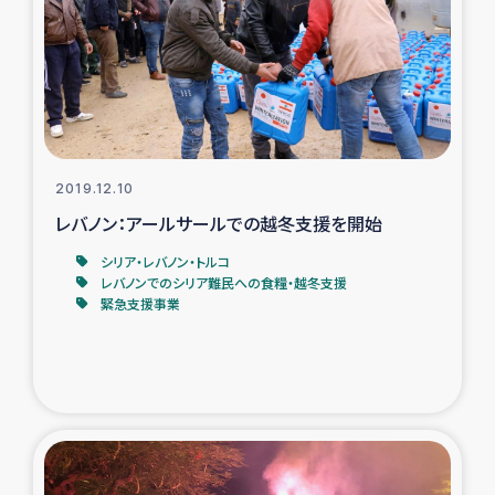
ガザ地区での公園の緑化を通じた支援事業
ガザ地区における被災住民への緊急支援
ガザ地区酪農を通した女性グループの生計支援
ふりかけ普及と食生活改善による栄養改善事業
2019.12.10
レバノン：アールサールでの越冬支援を開始
フェアトレード事業
シリア・レバノン・トルコ
レバノンでのシリア難民への食糧・越冬支援
緊急支援事業
緊急支援事業
女性の生計向上を通じた子どもの栄養改善事業
民際教育
食べる