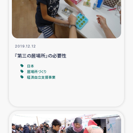
復興応援隊の活動
仮設住宅生活支援・農業復興支援
漁業復興支援
2019.12.12
『第三の居場所』の必要性
インターン・ボランティア日誌
日本
居場所づくり
経済自立支援事業
経済自立支援事業
居場所づくり
ガザ空爆被災者への食料支援と農家生産支援
ガザ地区における羊の畜産支援