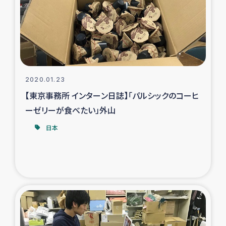
カカオ生産者支援事業
シリア国内避難民・帰還民の生活再建支援
トルコにおけるシリア難民支援事業
2020.01.23
インドネシア中部 スラウェシの地震・津波被災者支援
【東京事務所 インターン日誌】「パルシックのコーヒ
ーゼリーが食べたい」外山
スリランカ ムライティブ県帰還民の生活再建支援
日本
スリランカ ジャフナ県干物事業
スリランカ 緊急人道支援
スリランカ南部洪水被災者支援