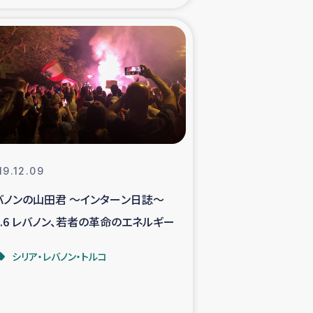
xパルシック
援隊の活動
復興支援
立支援事業
19.12.09
食料支援と農家生産支援
バノンの山田君 ～インターン日誌～
ol.6 レバノン、若者の革命のエネルギー
緑化を通じた支援事業
シリア・レバノン・トルコ
女性グループの生計支援
レード事業