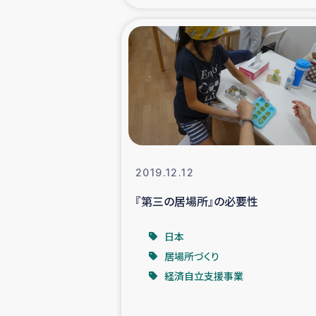
海外ルーツ
石巻市街地
仮設住宅生活
インターン・
2019.12.12
居場
『第三の居場所』の必要性
ガザ地区にお
日本
居場所づくり
ガザ地区における
経済自立支援事業
ふりかけ普及と食生