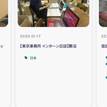
なぐサリー・リサイクル・プロジ
復興
クト
教育事業
女性グループPIFWA
2020.01.17
20
シッ
【東京事務所 インターン日誌】勝沼
仮
人道支援
令和6年能登半
日本
資配付および教育支援
ミャンマ
マー移民子ども支援
漁民によるマン
難民への食糧・越冬支援
レバノンに
ア難民への教育支援事業
レバノンでのシリア難民