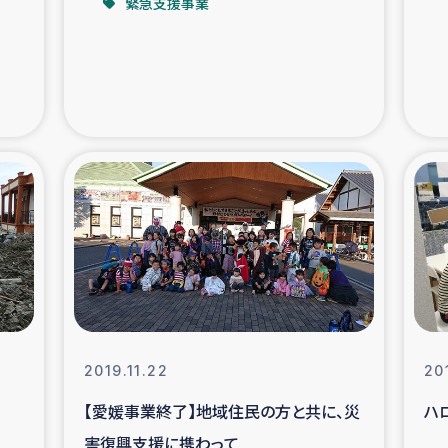
緊急支援事業
支援事業
女性の生計向上を通じ
際教育
食
ア地震被災者支援
デニヤヤ小規
ー生産者支援
アイナロ県マウベシ郡
規模爆発被災者支援
女性の生
トリー（カカオ）事業
2019.11.22
20
【愛媛事業終了】地域住民の方と共に、災
ハ
害復興支援に携わって