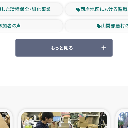
通した環境保全・緑化事業
西岸地区における循環
参加者の声
山間部農村
救援の時代
森林保全型
もっと見る
ル豪雨緊急支援
大雨による
産者支援事業
シリア国内避難民・
シリア難民支援事業
インドネシア中部 スラウ
ィブ県帰還民の生活再建支援
スリランカ ジ
 緊急人道支援
スリランカ南