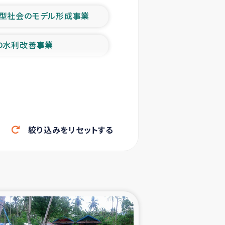
型社会のモデル形成事業
の水利改善事業
農業の支援事業
洪水被災者支援
絞り込みをリセットする
帰還民の生活再建支援
ェシの地震・津波被災者支援
ャフナ県干物事業
部洪水被災者支援