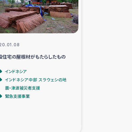
支援事業
NITAによる食品加工事業
20.01.08
設住宅の屋根材がもたらしたもの
島地震 緊急支援
インドネシア
ー緊急支援
インドネシア中部 スラウェシの地
震・津波被災者支援
グローブ植林活動
緊急支援事業
おける緊急支援
・レバノン人への農業支援