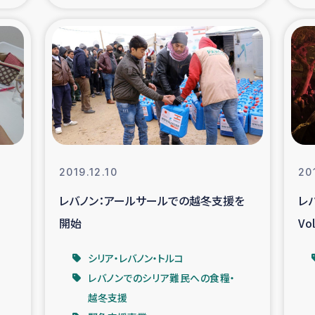
の市民との共生
神原ゼミ
在宅被災者支援
復興応
支援・農業復興支援
漁業
ボランティア日誌
経済自
2019.12.10
20
所づくり
ガザ空爆被災者への
レバノン：アールサールでの越冬支援を
レ
開始
V
ける羊の畜産支援
ガザ地区での公園の
シリア・レバノン・トルコ
被災住民への緊急支援
ガザ地区酪農を通した
レバノンでのシリア難民への食糧・
越冬支援
活改善による栄養改善事業
フェアト