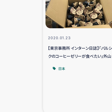
スリランカの南北女性をつ
ェ
民際
2020.01.23
【東京事務所 インターン日誌】「パル
ガザ
クのコーヒーゼリーが食べたい」外山
国内避難民への物
日本
タイ国境ミャン
レバノンでのシリア
レバノンでのシリ