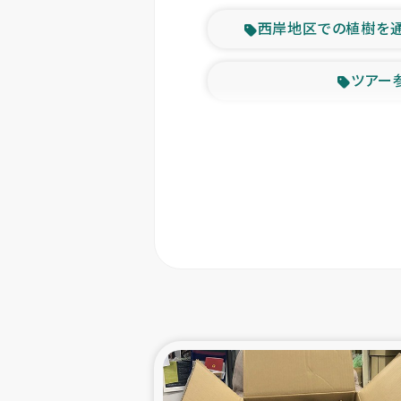
西岸地区での植樹を
ツアー
緊急
東ティモー
カカオ生
トルコにおける
スリランカ ムライテ
スリランカ