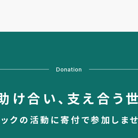
Donation
助け合い、
支え合う
シックの活動に
寄付で参加しま