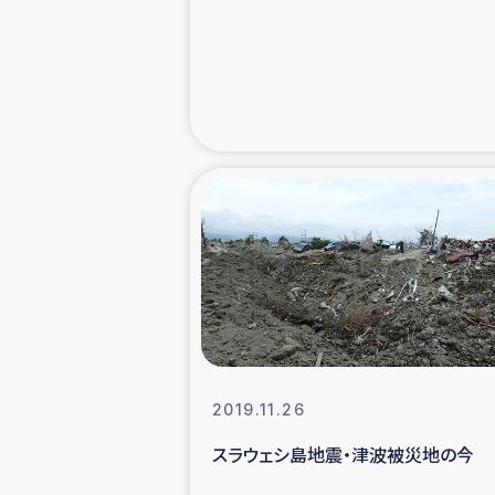
緊急
民
トルコ・シリ
コーヒ
ベイルート大
アグロフォレス
2019.11.26
スラウェシ島地震・津波被災地の今