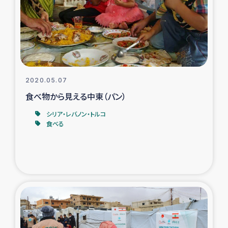
カカオ生産者支援事業
シリア国内避難民・帰還民の生活再建支援
トルコにおけるシリア難民支援事業
2020.05.07
インドネシア中部 スラウェシの地震・津波被災者支援
食べ物から見える中東（パン）
シリア・レバノン・トルコ
スリランカ ムライティブ県帰還民の生活再建支援
食べる
スリランカ ジャフナ県干物事業
スリランカ 緊急人道支援
スリランカ南部洪水被災者支援