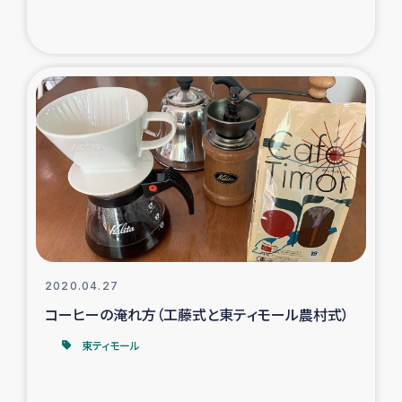
トルコ・シリア地震被災者支援
デニヤヤ小規模紅茶農家支援
コーヒー生産者支援
アイナロ県マウベシ郡でのコーヒー畑改善事業
ベイルート大規模爆発被災者支援
女性の生計向上支援
2020.04.27
コーヒーの淹れ方（工藤式と東ティモール農村式）
アグロフォレストリー（カカオ）事業
東ティモール