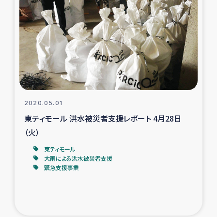
復興応援隊の活動
仮設住宅生活支援・農業復興支援
漁業復興支援
インターン・ボランティア日誌
2020.05.01
東ティモール 洪水被災者支援レポート 4月28日
経済自立支援事業
（火）
居場所づくり
東ティモール
大雨による洪水被災者支援
緊急支援事業
ガザ空爆被災者への食料支援と農家生産支援
ガザ地区における羊の畜産支援