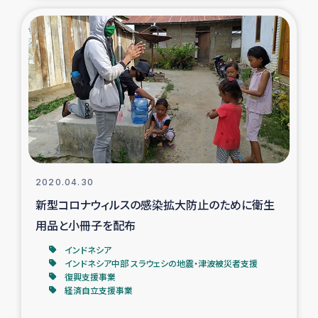
ガザ地区での公園の緑化を通じた支援事業
ガザ地区における被災住民への緊急支援
ガザ地区酪農を通した女性グループの生計支援
ふりかけ普及と食生活改善による栄養改善事業
フェアトレード事業
2020.04.30
緊急支援事業
新型コロナウィルスの感染拡大防止のために衛生
用品と小冊子を配布
女性の生計向上を通じた子どもの栄養改善事業
インドネシア
インドネシア中部 スラウェシの地震・津波被災者支援
民際教育
復興支援事業
経済自立支援事業
食べる