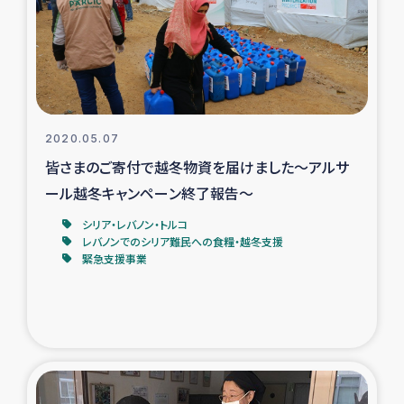
スリランカの南北女性をつなぐサリー・リサイクル・プロ
ジェクト
復興支援事業
民際教育事業
2020.05.07
皆さまのご寄付で越冬物資を届けました～アルサ
女性グループPIFWANITAによる食品加工事業
ール越冬キャンペーン終了報告～
ガザ人道支援
シリア・レバノン・トルコ
レバノンでのシリア難民への食糧・越冬支援
緊急支援事業
令和6年能登半島地震 緊急支援
国内避難民への物資配付および教育支援
ミャンマー緊急支援