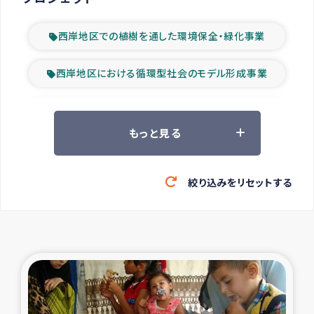
西岸地区での植樹を通した環境保全・緑化事業
西岸地区における循環型社会のモデル形成事業
ツアー参加者の声
もっと見る
山間部農村の水利改善事業
絞り込みをリセットする
緊急救援の時代
森林保全型農業の支援事業
東ティモール豪雨緊急支援
大雨による洪水被災者支援