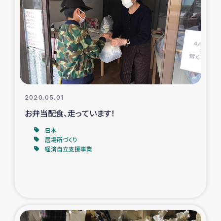
タイ国境ミャンマー移民子ども支援
漁民によるマングローブ植林活動
レバノンでのシリア難民への食糧・越冬支援
レバノンにおける緊急支援
2020.05.01
レバノンでのシリア難民への教育支援事業
お弁当配食、走っています！
日本
レバノンでのシリア難民・レバノン人への農業支援
居場所づくり
経済自立支援事業
海外ルーツの市民との共生
神原ゼミxパルシック
石巻市街地在宅被災者支援