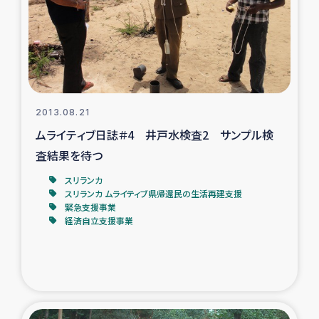
カカオ生産者支援事業
シリア国内避難民・帰還民の生活再建支援
トルコにおけるシリア難民支援事業
2013.08.21
インドネシア中部 スラウェシの地震・津波被災者支援
ムライティブ日誌＃4 井戸水検査2 サンプル検
査結果を待つ
スリランカ ムライティブ県帰還民の生活再建支援
スリランカ
スリランカ ムライティブ県帰還民の生活再建支援
緊急支援事業
スリランカ ジャフナ県干物事業
経済自立支援事業
スリランカ 緊急人道支援
スリランカ南部洪水被災者支援