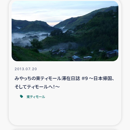
ガザ地区での公園の緑化を通じた支援事業
ガザ地区における被災住民への緊急支援
ガザ地区酪農を通した女性グループの生計支援
ふりかけ普及と食生活改善による栄養改善事業
フェアトレード事業
2013.07.20
みやっちの東ティモール滞在日誌 ＃9 ～日本帰国、
緊急支援事業
そしてティモールへ！～
女性の生計向上を通じた子どもの栄養改善事業
東ティモール
民際教育
食べる