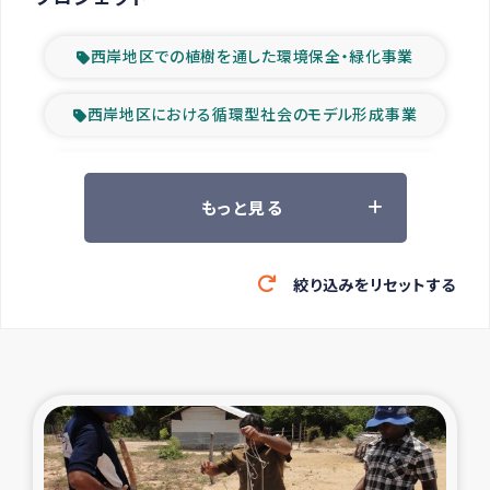
西岸地区での植樹を通した環境保全・緑化事業
西岸地区における循環型社会のモデル形成事業
ツアー参加者の声
もっと見る
山間部農村の水利改善事業
絞り込みをリセットする
緊急救援の時代
森林保全型農業の支援事業
東ティモール豪雨緊急支援
大雨による洪水被災者支援