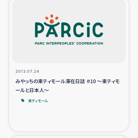
復興応援隊の活動
仮設住宅生活支援・農業復興支援
漁業復興支援
インターン・ボランティア日誌
2013.07.24
経済自立支援事業
みやっちの東ティモール滞在日誌 ＃10 ～東ティモ
ールと日本人～
居場所づくり
東ティモール
ガザ空爆被災者への食料支援と農家生産支援
ガザ地区における羊の畜産支援