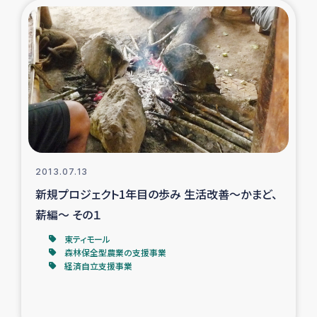
トルコ・シリア地震被災者支援
デニヤヤ小規模紅茶農家支援
コーヒー生産者支援
アイナロ県マウベシ郡でのコーヒー畑改善事業
2013.07.13
ベイルート大規模爆発被災者支援
新規プロジェクト1年目の歩み 生活改善～かまど、
薪編～ その１
女性の生計向上支援
東ティモール
森林保全型農業の支援事業
アグロフォレストリー（カカオ）事業
経済自立支援事業