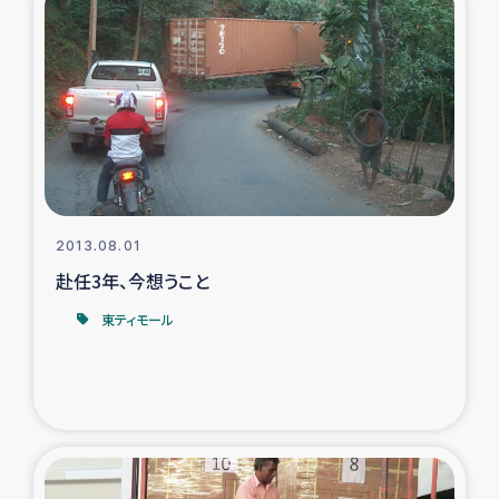
スリランカの南北女性をつなぐサリー・リサイクル・プロ
ジェクト
復興支援事業
民際教育事業
女性グループPIFWANITAによる食品加工事業
2013.08.01
ガザ人道支援
赴任3年、今想うこと
東ティモール
令和6年能登半島地震 緊急支援
国内避難民への物資配付および教育支援
ミャンマー緊急支援