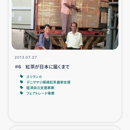
タイ国境ミャンマー移民子ども支援
漁民によるマングローブ植林活動
レバノンでのシリア難民への食糧・越冬支援
レバノンにおける緊急支援
2013.07.27
レバノンでのシリア難民への教育支援事業
＃6 紅茶が日本に届くまで
スリランカ
レバノンでのシリア難民・レバノン人への農業支援
デニヤヤ小規模紅茶農家支援
経済自立支援事業
フェアトレード事業
海外ルーツの市民との共生
神原ゼミxパルシック
石巻市街地在宅被災者支援