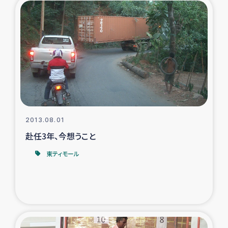
タイ国境ミャンマー移民子ども支援
漁民によるマングローブ植林活動
レバノンでのシリア難民への食糧・越冬支援
レバノンにおける緊急支援
レバノンでのシリア難民への教育支援事業
2013.08.01
赴任3年、今想うこと
レバノンでのシリア難民・レバノン人への農業支援
東ティモール
海外ルーツの市民との共生
神原ゼミxパルシック
石巻市街地在宅被災者支援