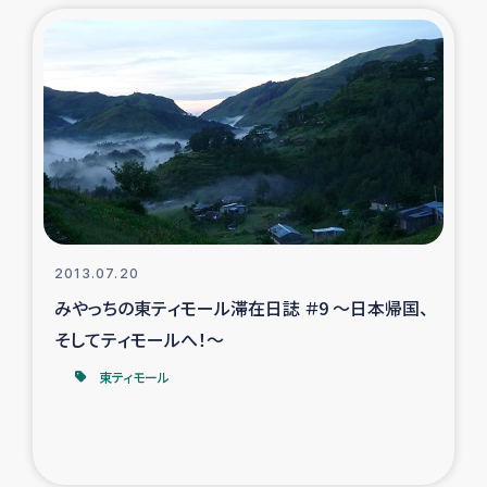
トルコ・シリア地震被災者支援
デニヤヤ小規模紅茶農家支援
コーヒー生産者支援
アイナロ県マウベシ郡でのコーヒー畑改善事業
ベイルート大規模爆発被災者支援
2013.07.20
みやっちの東ティモール滞在日誌 ＃9 ～日本帰国、
女性の生計向上支援
そしてティモールへ！～
東ティモール
アグロフォレストリー（カカオ）事業