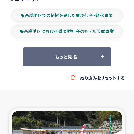
西岸地区での植樹を通した環境保全・緑化事業
西岸地区における循環型社会のモデル形成事業
ツアー参加者の声
もっと見る
山間部農村の水利改善事業
絞り込みをリセットする
緊急救援の時代
森林保全型農業の支援事業
東ティモール豪雨緊急支援
大雨による洪水被災者支援