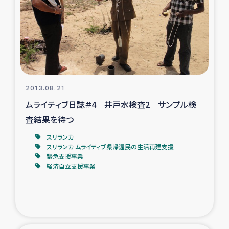
スリランカの南北女性をつなぐサリー・リサイクル・プロ
ジェクト
復興支援事業
民際教育事業
2013.08.21
女性グループPIFWANITAによる食品加工事業
ムライティブ日誌＃4 井戸水検査2 サンプル検
査結果を待つ
ガザ人道支援
スリランカ
スリランカ ムライティブ県帰還民の生活再建支援
令和6年能登半島地震 緊急支援
緊急支援事業
経済自立支援事業
国内避難民への物資配付および教育支援
ミャンマー緊急支援