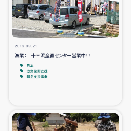
カカオ生産者支援事業
シリア国内避難民・帰還民の生活再建支援
トルコにおけるシリア難民支援事業
2013.08.21
インドネシア中部 スラウェシの地震・津波被災者支援
漁業： 十三浜産直センター営業中！！
日本
スリランカ ムライティブ県帰還民の生活再建支援
漁業復興支援
緊急支援事業
スリランカ ジャフナ県干物事業
スリランカ 緊急人道支援
スリランカ南部洪水被災者支援