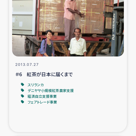
復興応援隊の活動
仮設住宅生活支援・農業復興支援
漁業復興支援
インターン・ボランティア日誌
2013.07.27
＃6 紅茶が日本に届くまで
経済自立支援事業
スリランカ
デニヤヤ小規模紅茶農家支援
居場所づくり
経済自立支援事業
フェアトレード事業
ガザ空爆被災者への食料支援と農家生産支援
ガザ地区における羊の畜産支援