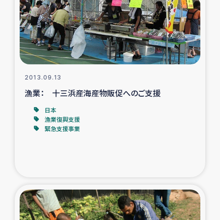
カカオ生産者支援事業
シリア国内避難民・帰還民の生活再建支援
トルコにおけるシリア難民支援事業
2013.09.13
インドネシア中部 スラウェシの地震・津波被災者支援
漁業： 十三浜産海産物販促へのご支援
日本
スリランカ ムライティブ県帰還民の生活再建支援
漁業復興支援
緊急支援事業
スリランカ ジャフナ県干物事業
スリランカ 緊急人道支援
スリランカ南部洪水被災者支援