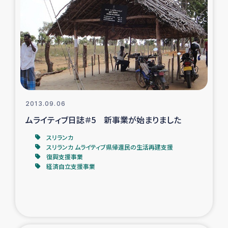
復興応援隊の活動
仮設住宅生活支援・農業復興支援
漁業復興支援
インターン・ボランティア日誌
2013.09.06
ムライティブ日誌＃5 新事業が始まりました
経済自立支援事業
スリランカ
スリランカ ムライティブ県帰還民の生活再建支援
居場所づくり
復興支援事業
経済自立支援事業
ガザ空爆被災者への食料支援と農家生産支援
ガザ地区における羊の畜産支援