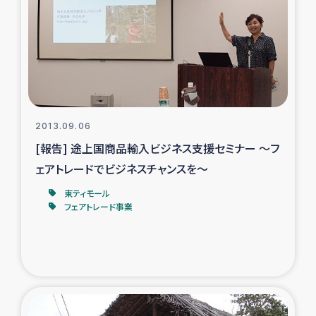
タイ国境ミャンマー移民子ども支援
漁民によるマングローブ植林活動
レバノンでのシリア難民への食糧・越冬支援
レバノンにおける緊急支援
2013.09.06
[報告] 途上国商品輸入ビジネス支援セミナー ～フ
レバノンでのシリア難民への教育支援事業
ェアトレードでビジネスチャンスを～
レバノンでのシリア難民・レバノン人への農業支援
東ティモール
フェアトレード事業
海外ルーツの市民との共生
神原ゼミxパルシック
石巻市街地在宅被災者支援