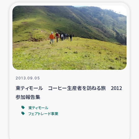
トルコ・シリア地震被災者支援
デニヤヤ小規模紅茶農家支援
コーヒー生産者支援
アイナロ県マウベシ郡でのコーヒー畑改善事業
ベイルート大規模爆発被災者支援
2013.09.05
東ティモール コーヒー生産者を訪ねる旅 2012
女性の生計向上支援
参加報告集
東ティモール
アグロフォレストリー（カカオ）事業
フェアトレード事業