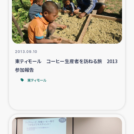
スリランカの南北女性をつなぐサリー・リサイクル・プロ
ジェクト
復興支援事業
民際教育事業
2013.09.10
女性グループPIFWANITAによる食品加工事業
東ティモール コーヒー生産者を訪ねる旅 2013
参加報告
ガザ人道支援
東ティモール
令和6年能登半島地震 緊急支援
国内避難民への物資配付および教育支援
ミャンマー緊急支援