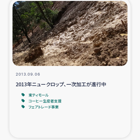
ガザ地区での公園の緑化を通じた支援事業
ガザ地区における被災住民への緊急支援
ガザ地区酪農を通した女性グループの生計支援
ふりかけ普及と食生活改善による栄養改善事業
フェアトレード事業
2013.09.06
2013年ニュークロップ、一次加工が進行中
緊急支援事業
東ティモール
コーヒー生産者支援
女性の生計向上を通じた子どもの栄養改善事業
フェアトレード事業
民際教育
食べる