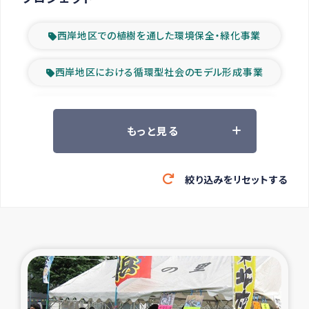
西岸地区での植樹を通した環境保全・緑化事業
西岸地区における循環型社会のモデル形成事業
ツアー参加者の声
もっと見る
山間部農村の水利改善事業
絞り込みをリセットする
緊急救援の時代
森林保全型農業の支援事業
東ティモール豪雨緊急支援
大雨による洪水被災者支援