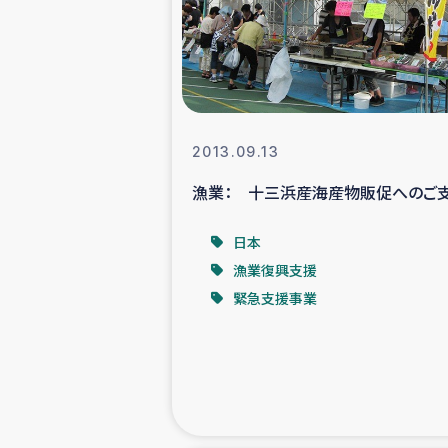
スリランカの南北女性をつ
ェ
民際
2013.09.13
漁業： 十三浜産海産物販促へのご
ガザ
日本
国内避難民への物
漁業復興支援
緊急支援事業
タイ国境ミャン
レバノンでのシリア
レバノンでのシリ