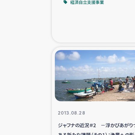
経済自立支援事業
緊急
民
トルコ・シリ
コーヒ
ベイルート大
アグロフォレス
2013.08.28
ジャフナの近況＃2 －浮かびあがり
ある新たな課題（その１）：漁業への影