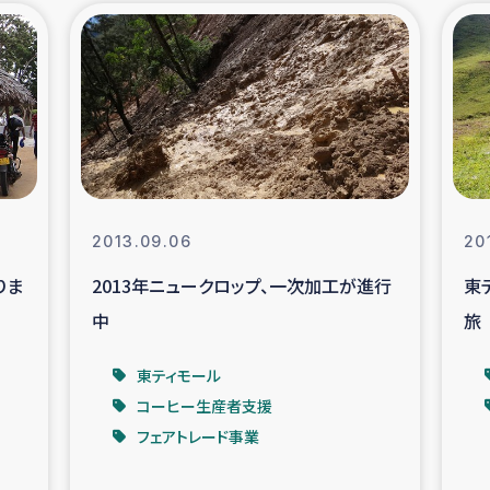
の市民との共生
神原ゼミ
在宅被災者支援
復興応
支援・農業復興支援
漁業
ボランティア日誌
経済自
2013.09.06
20
りま
2013年ニュークロップ、一次加工が進行
東
所づくり
ガザ空爆被災者への
中
旅
ける羊の畜産支援
ガザ地区での公園の
東ティモール
コーヒー生産者支援
被災住民への緊急支援
ガザ地区酪農を通した
フェアトレード事業
活改善による栄養改善事業
フェアト