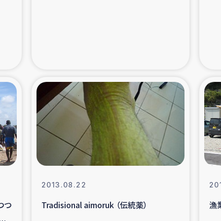
支援事業
女性の生計向上を通じ
際教育
食
ア地震被災者支援
デニヤヤ小規
ー生産者支援
アイナロ県マウベシ郡
規模爆発被災者支援
女性の生
トリー（カカオ）事業
2013.08.22
20
つつ
Tradisional aimoruk （伝統薬）
漁
響