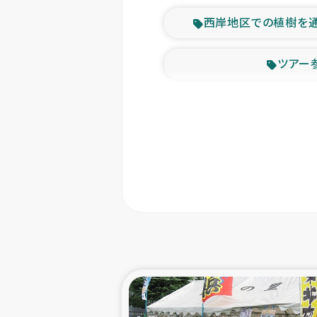
西岸地区での植樹を
ツアー
緊急
東ティモー
カカオ生
トルコにおける
スリランカ ムライテ
スリランカ