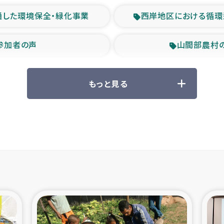
通した環境保全・緑化事業
西岸地区における循環
参加者の声
山間部農村
救援の時代
森林保全型
もっと見る
ル豪雨緊急支援
大雨による
産者支援事業
シリア国内避難民・
シリア難民支援事業
インドネシア中部 スラウ
ィブ県帰還民の生活再建支援
スリランカ ジ
 緊急人道支援
スリランカ南