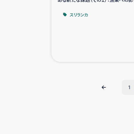
－
スリランカ
1