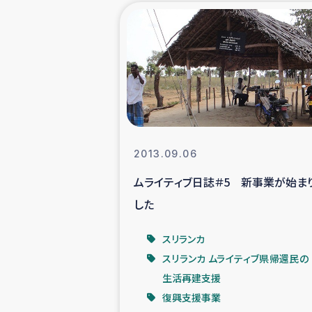
海外ルーツ
石巻市街地
仮設住宅生活
インターン・
2013.09.06
ムライティブ日誌＃5 新事業が始ま
居場
した
ガザ地区にお
スリランカ
スリランカ ムライティブ県帰還民の
ガザ地区における
生活再建支援
復興支援事業
ふりかけ普及と食生