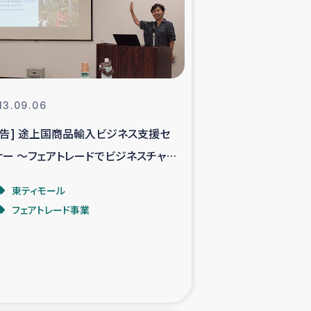
支援事業
NITAによる食品加工事業
13.09.06
報告] 途上国商品輸入ビジネス支援セ
島地震 緊急支援
ナー ～フェアトレードでビジネスチャン
ー緊急支援
を～
東ティモール
フェアトレード事業
グローブ植林活動
おける緊急支援
・レバノン人への農業支援