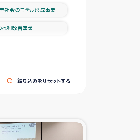
型社会のモデル形成事業
の水利改善事業
農業の支援事業
洪水被災者支援
絞り込みをリセットする
帰還民の生活再建支援
ェシの地震・津波被災者支援
ャフナ県干物事業
部洪水被災者支援