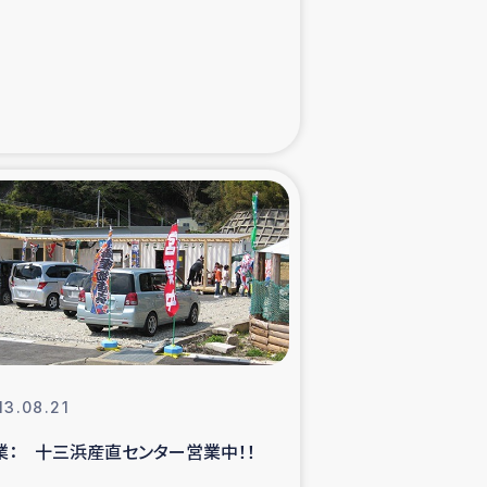
た子どもの栄養改善事業
べる
模紅茶農家支援
でのコーヒー畑改善事業
計向上支援
13.08.21
業： 十三浜産直センター営業中！！