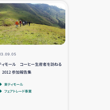
xパルシック
援隊の活動
復興支援
立支援事業
13.09.05
ティモール コーヒー生産者を訪ねる
食料支援と農家生産支援
 2012 参加報告集
緑化を通じた支援事業
東ティモール
フェアトレード事業
女性グループの生計支援
レード事業