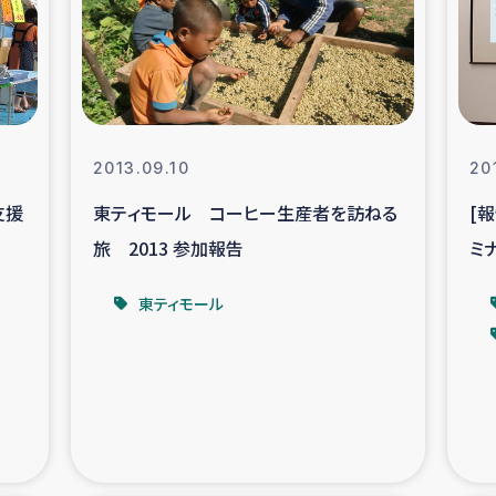
なぐサリー・リサイクル・プロジ
復興
クト
教育事業
女性グループPIFWA
2013.09.10
20
支援
東ティモール コーヒー生産者を訪ねる
[
人道支援
令和6年能登半
旅 2013 参加報告
ミ
資配付および教育支援
ミャンマ
ス
東ティモール
マー移民子ども支援
漁民によるマン
難民への食糧・越冬支援
レバノンに
ア難民への教育支援事業
レバノンでのシリア難民