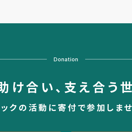
Donation
助け合い、
支え合う
シックの活動に
寄付で参加しま