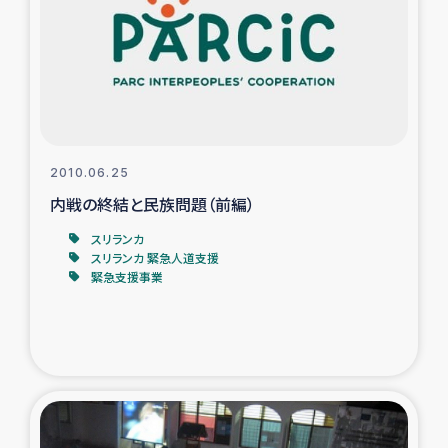
スリランカの南北女性をつなぐサリー・リサイクル・プロ
ジェクト
復興支援事業
民際教育事業
2010.06.25
女性グループPIFWANITAによる食品加工事業
内戦の終結と民族問題（前編）
スリランカ
ガザ人道支援
スリランカ 緊急人道支援
緊急支援事業
令和6年能登半島地震 緊急支援
国内避難民への物資配付および教育支援
ミャンマー緊急支援