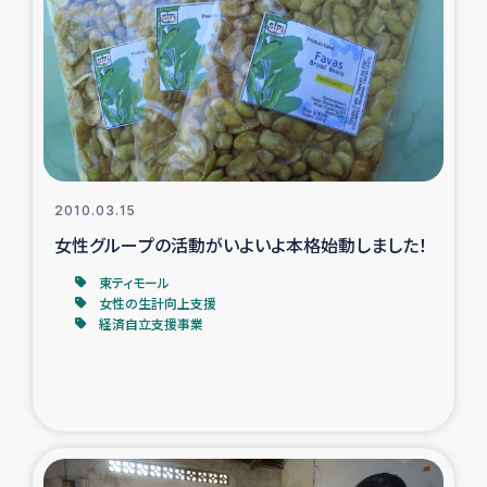
トルコ・シリア地震被災者支援
デニヤヤ小規模紅茶農家支援
コーヒー生産者支援
2010.03.15
アイナロ県マウベシ郡でのコーヒー畑改善事業
女性グループの活動がいよいよ本格始動しました！
ベイルート大規模爆発被災者支援
東ティモール
女性の生計向上支援
経済自立支援事業
女性の生計向上支援
アグロフォレストリー（カカオ）事業