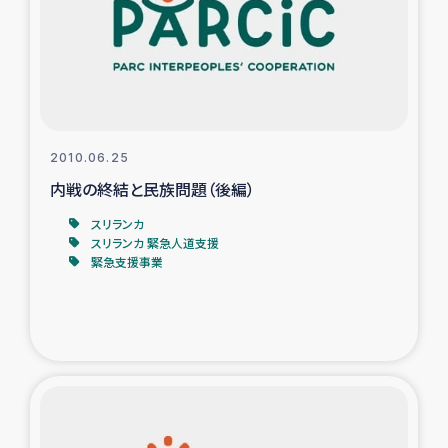
カカオ生産者支援事業
シリア国内避難民・帰還民の生活再建支援
トルコにおけるシリア難民支援事業
2010.06.25
インドネシア中部 スラウェシの地震・津波被災者支援
内戦の終結と民族問題（後編）
スリランカ
スリランカ ムライティブ県帰還民の生活再建支援
スリランカ 緊急人道支援
緊急支援事業
スリランカ ジャフナ県干物事業
スリランカ 緊急人道支援
スリランカ南部洪水被災者支援