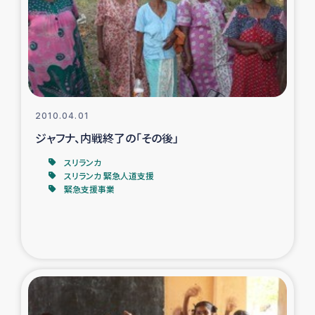
復興応援隊の活動
仮設住宅生活支援・農業復興支援
漁業復興支援
2010.04.01
ジャフナ、内戦終了の「その後」
インターン・ボランティア日誌
スリランカ
経済自立支援事業
スリランカ 緊急人道支援
緊急支援事業
居場所づくり
ガザ空爆被災者への食料支援と農家生産支援
ガザ地区における羊の畜産支援