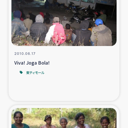
タイ国境ミャンマー移民子ども支援
漁民によるマングローブ植林活動
レバノンでのシリア難民への食糧・越冬支援
レバノンにおける緊急支援
2010.06.17
Viva! Joga Bola!
レバノンでのシリア難民への教育支援事業
東ティモール
レバノンでのシリア難民・レバノン人への農業支援
海外ルーツの市民との共生
神原ゼミxパルシック
石巻市街地在宅被災者支援