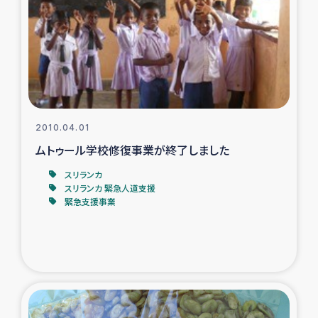
ガザ地区での公園の緑化を通じた支援事業
ガザ地区における被災住民への緊急支援
ガザ地区酪農を通した女性グループの生計支援
ふりかけ普及と食生活改善による栄養改善事業
2010.04.01
ムトゥール学校修復事業が終了しました
フェアトレード事業
スリランカ
スリランカ 緊急人道支援
緊急支援事業
緊急支援事業
女性の生計向上を通じた子どもの栄養改善事業
民際教育
食べる