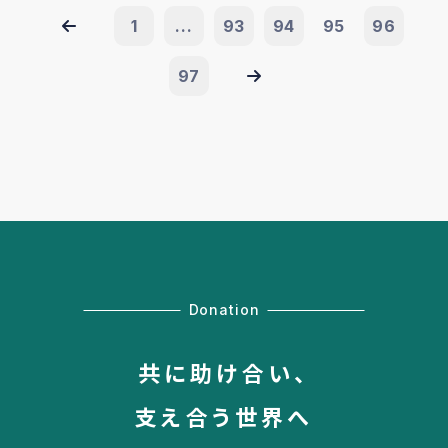
1
...
93
94
95
96
97
Donation
共に助け合い、
支え合う世界へ