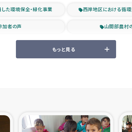
通した環境保全・緑化事業
西岸地区における循環
参加者の声
山間部農村
救援の時代
森林保全型
もっと見る
ル豪雨緊急支援
大雨による
産者支援事業
シリア国内避難民・
シリア難民支援事業
インドネシア中部 スラウ
ィブ県帰還民の生活再建支援
スリランカ ジ
 緊急人道支援
スリランカ南