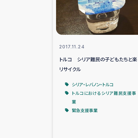
スリランカの南北女性をつ
ェ
民際
2017.11.24
トルコ シリア難民の子どもたちと楽
ガザ
リサイクル
国内避難民への物
シリア・レバノン・トルコ
トルコにおけるシリア難民支援事
タイ国境ミャン
業
緊急支援事業
レバノンでのシリア
レバノンでのシリ