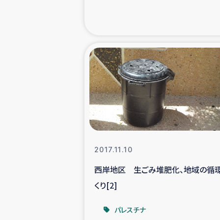
海外ルーツ
石巻市街地
仮設住宅生活
インターン・
居場
2017.11.10
ガザ地区にお
西岸地区 生ごみ堆肥化、地域の循
くり[2]
ガザ地区における
パレスチナ
ふりかけ普及と食生