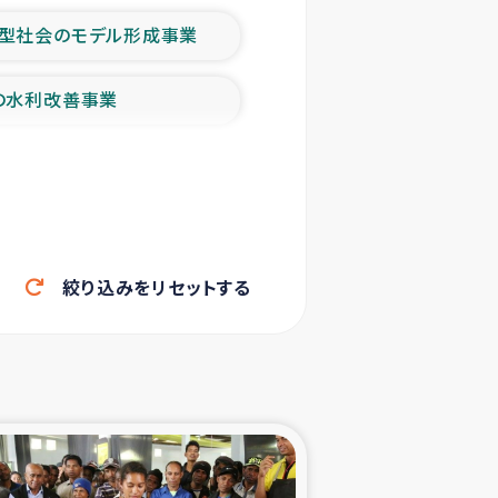
型社会のモデル形成事業
の水利改善事業
農業の支援事業
洪水被災者支援
絞り込みをリセットする
帰還民の生活再建支援
ェシの地震・津波被災者支援
ャフナ県干物事業
部洪水被災者支援