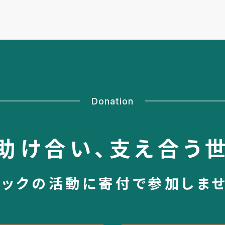
Donation
助け合い、
支え合う
シックの活動に
寄付で参加しま