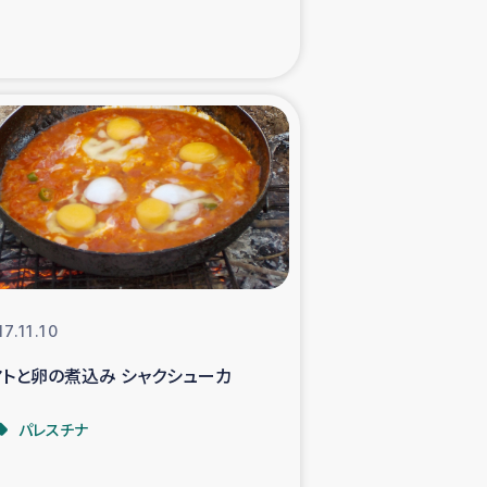
xパルシック
援隊の活動
復興支援
立支援事業
食料支援と農家生産支援
7.11.10
緑化を通じた支援事業
マトと卵の煮込み シャクシューカ
女性グループの生計支援
パレスチナ
レード事業