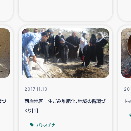
の市民との共生
神原ゼミ
在宅被災者支援
復興応
支援・農業復興支援
漁業
ボランティア日誌
経済自
所づくり
ガザ空爆被災者への
2017.11.10
201
ける羊の畜産支援
ガザ地区での公園の
環づ
西岸地区 生ごみ堆肥化、地域の循環づ
ト
くり[1]
被災住民への緊急支援
ガザ地区酪農を通した
パレスチナ
活改善による栄養改善事業
フェアト