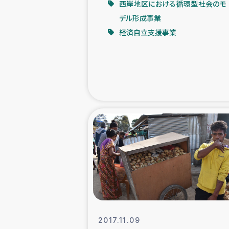
西岸地区における循環型社会のモ
デル形成事業
緊急
経済自立支援事業
民
トルコ・シリ
コーヒ
ベイルート大
アグロフォレス
2017.11.09