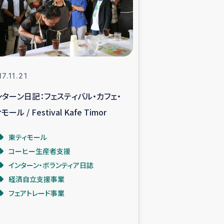
支援事業
NITAによる食品加工事業
7.11.21
ンターン日記：フェスティバル・カフェ・
島地震 緊急支援
モール / Festival Kafe Timor
ー緊急支援
東ティモール
コーヒー生産者支援
グローブ植林活動
インターン・ボランティア日誌
経済自立支援事業
おける緊急支援
フェアトレード事業
・レバノン人への農業支援