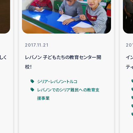
なぐサリー・リサイクル・プロジ
復興
クト
教育事業
女性グループPIFWA
2017.11.21
201
しく
レバノン 子どもたちの教育センター開
イ
人道支援
令和6年能登半
校！
ティ
資配付および教育支援
ミャンマ
シリア・レバノン・トルコ
レバノンでのシリア難民への教育支
マー移民子ども支援
漁民によるマン
援事業
難民への食糧・越冬支援
レバノンに
ア難民への教育支援事業
レバノンでのシリア難民