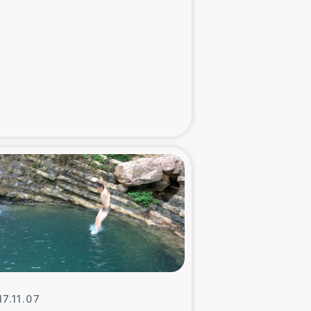
た子どもの栄養改善事業
べる
模紅茶農家支援
でのコーヒー畑改善事業
計向上支援
17.11.07