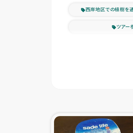
西岸地区での植樹を
ツアー
緊急
東ティモー
カカオ生
トルコにおける
スリランカ ムライテ
スリランカ