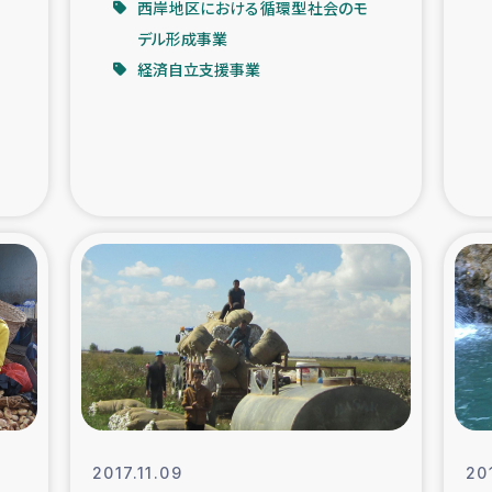
西岸地区における循環型社会のモ
デル形成事業
支援事業
女性の生計向上を通じ
経済自立支援事業
際教育
食
ア地震被災者支援
デニヤヤ小規
ー生産者支援
アイナロ県マウベシ郡
規模爆発被災者支援
女性の生
トリー（カカオ）事業
2017.11.09
20